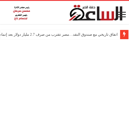
اتفاق تاريخي مع صندوق النقد…مصر تقترب من صرف 2.7 مليار دولار بعد إتمام المراجعتين