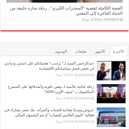
القصة الكاملة لقضية “المخدرات الكبرى”.. رحلة سارة خليفة من
الحياة الفاخرة إلى المفتي
2026/08/05 10:30:02 صباحًا
الأخيرة
الأشهر
تعليقات
الوسوم
عبدالرحمن السيد لـ” ترامب”: هجماتكم على اسمي وديانتي
لن تخفي فشل سياساتكم الاقتصادية
2026/08/06 3:55:01 مساءً
رحلة غنائية عالمية لـ نيفين علوبة وأصدقائها على المسرح
المكشوف بـ “صيف الأوبرا 2026”
2026/08/06 3:12:45 مساءً
عروض ومزايا مجانية للشباب والمرأة.. بنك مصر يشارك في
فعالية “اليوم العالمي للشباب” لدعم الشمول المالي
2026/08/06 2:53:06 مساءً