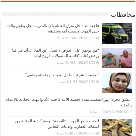
محافظات
فاجعة دم داخل منزل العائلة بالإسكندرية.. نجل يطعن والده
حتى الموت ويصيب أمه وشقيقه
2026/08/05 10:13:40 صباحًا
“من يؤتمن على العرض لا يُسأل عن المال”.. أب في قنا
يرفض كتابة “قائمة المنقولات” لزوج ابنته
2026/08/02 10:16:54 صباحًا
“صدمة الشرقية: طفل يموت.. وجثمانه يختفي”
2026/07/30 9:41:55 صباحًا
“عشق محرم” يهز الصعيد.. تقدم لخطبة الابنة فأحبته الأم وانتهت الحكاية بالإعدام
والمؤبد
2026/07/20 11:25:24 صباحًا
لتجنب خطر الموت.. “الصحة” توضح كيفية الوقاية من
لسعات العقارب ولدغات الثعابين
2026/07/06 12:49:06 مساءً