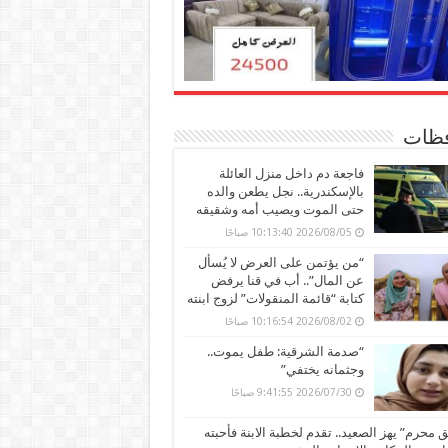
ظات
فاجعة دم داخل منزل العائلة
بالإسكندرية.. نجل يطعن والده
حتى الموت ويصيب أمه وشقيقه
2026/08/05 10:13:40 صباحًا
“من يؤتمن على العرض لا يُسأل
عن المال”.. أب في قنا يرفض
كتابة “قائمة المنقولات” لزوج ابنته
2026/08/02 10:16:54 صباحًا
“صدمة الشرقية: طفل يموت..
وجثمانه يختفي”
2026/07/30 9:41:55 صباحًا
محرم” يهز الصعيد.. تقدم لخطبة الابنة فأحبته