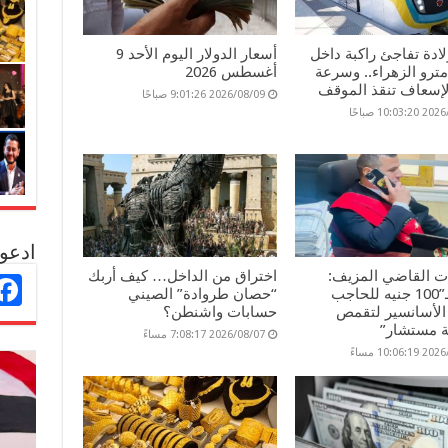
ولادة تفاجئ راكبة داخل
أسعار الدولار اليوم الأحد 9
ترو الزهراء.. وسرعة
أغسطس 2026
لإسعاف تنقذ الموقف
2026/08/09 9:01:26 صباحًا
10:03 صباحًا
ادعو 
ات القاضي المزيف:
اختراق من الداخل… كيف أربك
غمزة بـ”100 جنيه للحاجب
“حصان طروادة” الصيني
الأسانسير لتقمص
حسابات واشنطن؟
 مستشار”
2026/08/07 7:08:17 مساءً
10:06 مساءً