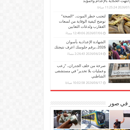
وانتهت الحكاية بالإعدام والمؤبد
202 11:25:24 صباحًا
لتجنب خطر الموت.. “الصحة”
توضح كيفية الوقاية من لسعات
العقارب ولدغات الثعابين
2026/07/06 12:49:06 مساءً
الشهادة الإعدادية بأسوان
2026..برقم جلوسك اعرف نتيجتك
2026/06/24 2:26:43 مساءً
صرخة من خلف الجدران.. “رعب
وعمليات بلا تخدير” في مستشفى
الشاطبي
2026/06/17 10:02:58 صباحًا
ر في صور