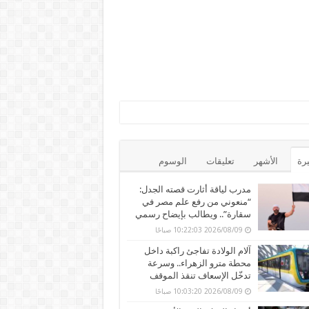
يرة
الأشهر
تعليقات
الوسوم
مدرب لياقة أثارت قصته الجدل:
“منعوني من رفع علم مصر في
سقارة”.. ويطالب بإيضاح رسمي
2026/08/09 10:22:03 صباحًا
آلام الولادة تفاجئ راكبة داخل
محطة مترو الزهراء.. وسرعة
تدخّل الإسعاف تنقذ الموقف
2026/08/09 10:03:20 صباحًا