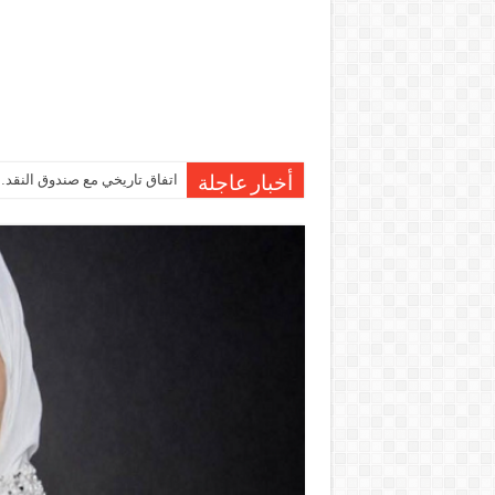
اتفاق تاريخي مع صندوق النقد…مصر تقترب من صرف 7
أخبار عاجلة