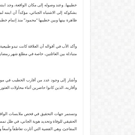
خطيبها. وعند وصوله إلى مكان الواقعة، وجد ابنته
بشكوكه إلى الاشتباه الجنائي، مؤكداً أن ابنته
ظاهرة بينها وبين خطيبها “محمود” منذ إتمام خطب
وأكد الأب في أقواله أن العلاقة كانت تبدو طبيعية
متبادلة بين العائلتين، خاصة في مطلع شهر رمضان
وأشار إلى وجود عدد من أقارب الخطيب في موقع
وأقاربه، الذين كانوا حاضرين أثناء محاولات العث
وتستمر جهات التحقيق في فحص ملابسات الواق
الحقيقي للوفاة وتحديد هوية الجاني، في ظل تمسك 
المفاجئ، وهي القضية التي أثارت تعاطفاً واسعا