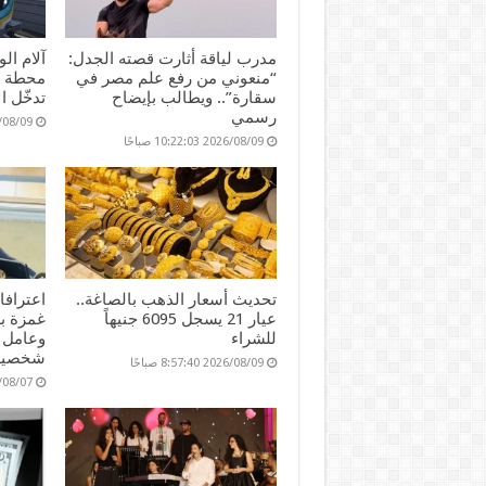
مدرب لياقة أثارت قصته الجدل:
آلام ال
“منعوني من رفع علم مصر في
محطة م
سقارة”.. ويطالب بإيضاح
تدخّل ا
رسمي
2026/08/09 :20
2026/08/09 10:22:03 صباحًا
تحديث أسعار الذهب بالصاغة..
اعتراف
عيار 21 يسجل 6095 جنيهاً
للشراء
وعامل 
شخصية
2026/08/09 8:57:40 صباحًا
2026/08/07 :19