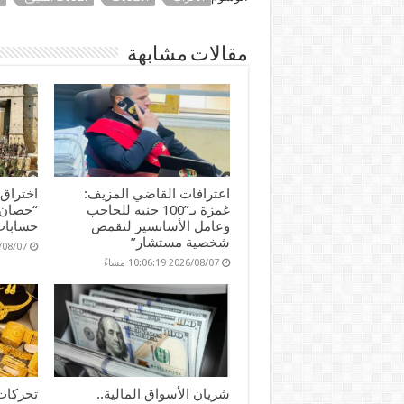
n
e
es
sA
b
g
dI
t
p
o
مقالات مشابهة
er
n
p
o
k
اعترافات القاضي المزيف:
اختراق
غمزة بـ”100 جنيه للحاجب
“حصان 
وعامل الأسانسير لتقمص
حسابات
شخصية مستشار”
2026/08/07 17
2026/08/07 10:06:19 مساءً
شريان الأسواق المالية..
تحركات