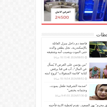
ظات
فاجعة دم داخل منزل العائلة
بالإسكندرية.. نجل يطعن والده
حتى الموت ويصيب أمه وشقيقه
2026/08/05 10:13:40 صباحًا
“من يؤتمن على العرض لا يُسأل
عن المال”.. أب في قنا يرفض
كتابة “قائمة المنقولات” لزوج ابنته
2026/08/02 10:16:54 صباحًا
“صدمة الشرقية: طفل يموت..
وجثمانه يختفي”
2026/07/30 9:41:55 صباحًا
محرم” يهز الصعيد.. تقدم لخطبة الابنة فأحبته