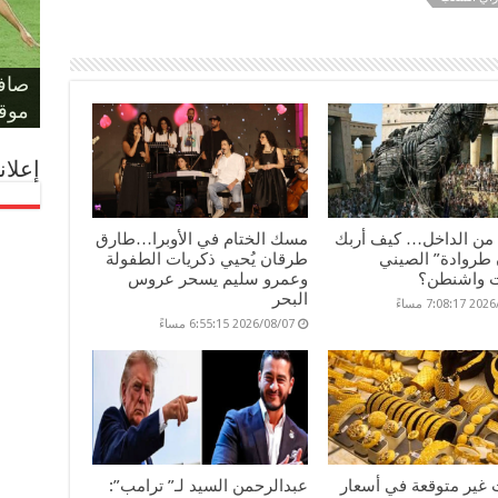
حكم 
مؤام
مونو
حسا
ليلة
على 
صافر
المل
والد
الفر
بكأس
يهدد
لمعر
أمام أ
موقف
إعلان
 من الداخل… كيف أربك
مسك الختام في الأوبرا…طارق
طروادة” الصيني
طرقان يُحيي ذكريات الطفولة
 واشنطن؟
وعمرو سليم يسحر عروس
البحر
7:08: مساءً
2026/08/07 6:55:15 مساءً
 غير متوقعة في أسعار
عبدالرحمن السيد لـ” ترامب”: