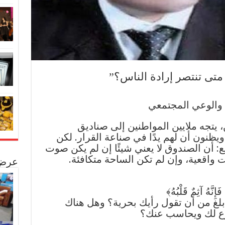
تى تنتصر إرادة الناس؟”
والوعي المجتمعي
يتجه ملايين المواطنين إلى صناديق
ويظنون أن لهم يدًا في صناعة القرار. لكن
: أن الصندوق لا يعني شيئًا إن لم يكن صوت
ت واقعية، وإن لم تكن الساحة متكافئة.
عرض 
إِنَّهُ آثِمٌ قَلْبُهُ﴾
 شهادة أبلغ من أن تقول رأيك بحرية؟ وهل هناك
ّع لك ويحاسب عنك؟