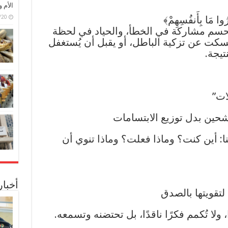
الأم 
يِّرُوا مَا بِأَنفُسِهِمْ﴾
6/07/20
وقت الحسم مشاركة في الخطأ، والحياد في لحظة
يسكت عن تزكية الباطل، أو يقبل أن يُستغفل
تيجة.
ات”
حين بدل توزيع الابتسامات
: أين كنت؟ وماذا فعلت؟ وماذا تنوي أن
أخبا
تقويتها بالصدق
 ولا تُكمم فكرًا ناقدًا، بل تحتضنه وتسمعه.