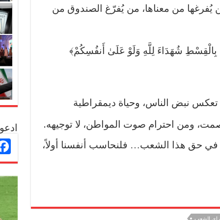
 يُفرغها من معناها، من يُفرّغ الصندوق من
نَ بِالْقِسْطِ شُهَدَاءَ لِلَّهِ وَلَوْ عَلَىٰ أَنفُسِكُمْ﴾
اسة تعكس نبض الناس، وحياة ديمقراطية
مت، ومن احترام صوت المواطن، لا توجيهه.
ادعو 
في حق هذا الشعب… فلنحاسب أنفسنا أولاً،
راي الشعب