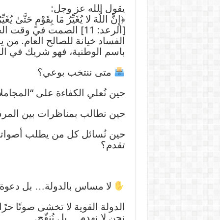
يقول الله عز وجل:
﴿إِنَّ اللَّهَ لا يُغَيِّرُ مَا بِقَوْمٍ حَتَّىٰ يُغَ
[الرعد: 11] الصمت في 
الفساد خيانة للصالح العام. من 
باسم الوطنية، فهو شريك في الن
متى ننتخب بوعي؟
حين نُعلي الكفاءة على “المجامل
حين نطالب بمناظرات بين المرش
حين نُسائل كل من يطلب أصواتنا
تقدم؟
لا مساس بالدولة… بل دعوة ل
الدولة القوية لا تخشى صوتًا حرًا،
نحن لا نهدم… بل نُنقّح.