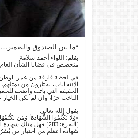
“ما بين الصندوق والضمير… م
بقلم: اللواء أحمد سلامة
متخصص في قضايا الشأن العام 
في لحظة فارقة من عمر الوطن، 
الانتخابات، يختارون من يمثلهم، 
الحقيقة التي باتت واضحة للجميع
الناخب حرًا، وإن لم تكن الخيارا
يقول الله تعالى:
﴿وَلا تَكْتُمُوا الشَّهَادَةَ ۚ وَمَن يَكْتُمْهَا فَ
[البقرة: 283] فهل هناك
شهادة أعظم من اختيار من يُشر