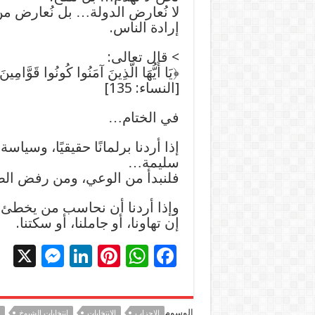
لا نُعارض الدولة… بل نُعارض من
إرادة الناس.
> قال تعالى:
﴿يَا أَيُّهَا الَّذِينَ آمَنُوا كُونُوا قَوَّامِي
[النساء: 135]
في الختام…
إذا أردنا برلمانًا حقيقيًا، وسي
سليمة…
فلنبدأ من الوعي، ومن رفض الص
وإذا أردنا أن نحاسب من يخطئ 
إن تهاونا، أو جاملنا، أو سكتنا.
X
M
Li
Pi
W
F
es
n
nt
h
ac
se
k
er
at
e
الوسوم
الاحزاب
الانتخابات
انتخابات الشيوخ