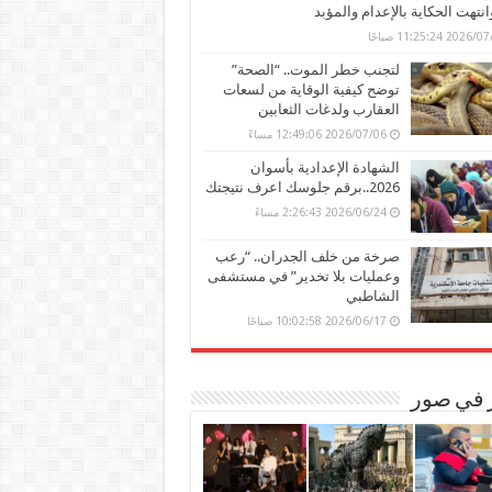
وانتهت الحكاية بالإعدام والمؤبد
202 11:25:24 صباحًا
لتجنب خطر الموت.. “الصحة”
توضح كيفية الوقاية من لسعات
العقارب ولدغات الثعابين
2026/07/06 12:49:06 مساءً
الشهادة الإعدادية بأسوان
2026..برقم جلوسك اعرف نتيجتك
2026/06/24 2:26:43 مساءً
صرخة من خلف الجدران.. “رعب
وعمليات بلا تخدير” في مستشفى
الشاطبي
2026/06/17 10:02:58 صباحًا
ر في صور