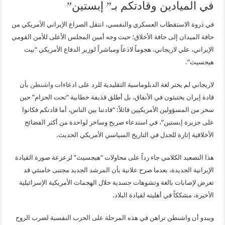
في الميادين وقادتكم بـ” إبستين”
في ذروة الاستقطاب العسكري والنفسي، انتقل الصراع الإيراني الأمريكي من
حافة الميدان إلى حافة الأخلاق؛ حيث وجه أمين المجلس الأعلى للأمن القومي
الإيراني، علي لاريجاني، هجوماً لاذعاً ومباشراً لوزير الدفاع الأمريكي “بيت
هيجسيث”.
لاريجاني لم يختر لغة الدبلوماسية التقليدية للرد على ادعاءات
واشنطن
بأن
قادة إيران يختبئون في الأنفاق، بل أطلق قذيفة خطابية “تحت الحزام” حين
سخر من المسؤولين الأمريكيين قائلاً: “قادتنا بين الناس، أما قادتكم فكانوا
على جزيرة إبستين”، في استدعاء صريح وساخر لواحدة من أكثر الفضائح
الأخلاقية إثارة للجدل في التاريخ السياسي الأمريكي الحديث.
هذا التصعيد الكلامي جاء رداً على محاولات “هيجسيث” لزعزعة صورة القيادة
الإيرانية الجديدة، بعدما صرح علانية بأن المرشد الجديد مجتبى خامنئي قد
تعرض لإصابات بالغة وتشوهات جسدية خلال الهجمات الأمريكية الإسرائيلية
الأخيرة، مشككاً في أهليته لقيادة البلاد.
ويبدو أن واشنطن تراهن في هذه المرحلة على الحرب النفسية لضرب الروح