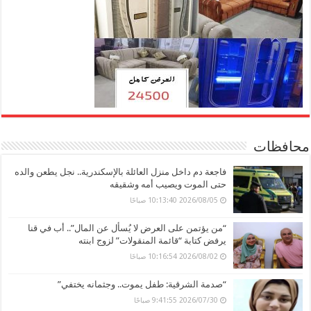
محافظات
فاجعة دم داخل منزل العائلة بالإسكندرية.. نجل يطعن والده
حتى الموت ويصيب أمه وشقيقه
2026/08/05 10:13:40 صباحًا
“من يؤتمن على العرض لا يُسأل عن المال”.. أب في قنا
يرفض كتابة “قائمة المنقولات” لزوج ابنته
2026/08/02 10:16:54 صباحًا
“صدمة الشرقية: طفل يموت.. وجثمانه يختفي”
2026/07/30 9:41:55 صباحًا