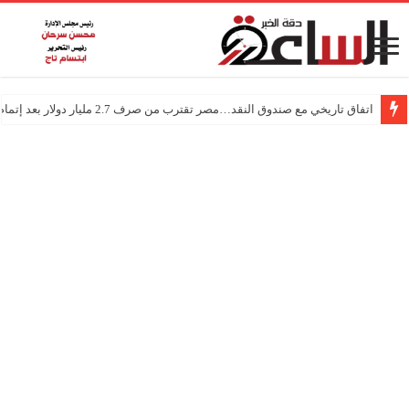
اتفاق تاريخي مع صندوق النقد…مصر تقترب من صرف 2.7 مليار دولار بعد إتمام المراجعتين