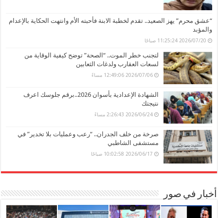
“عشق محرم” يهز الصعيد.. تقدم لخطبة الابنة فأحبته الأم وانتهت الحكاية بالإعدام
والمؤبد
2026/07/20 11:25:24 صباحًا
لتجنب خطر الموت.. “الصحة” توضح كيفية الوقاية من
لسعات العقارب ولدغات الثعابين
2026/07/06 12:49:06 مساءً
الشهادة الإعدادية بأسوان 2026..برقم جلوسك اعرف
نتيجتك
2026/06/24 2:26:43 مساءً
صرخة من خلف الجدران.. “رعب وعمليات بلا تخدير” في
مستشفى الشاطبي
2026/06/17 10:02:58 صباحًا
أخبار في صور