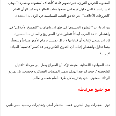
المعنوية للحرس الثوري، عبر تصوير قادته كأهداف “مشوهة ومطاردة”، وهي
الاستراتيجية التي حاول لاريجاني نسفها بقلب الطاولة وتذكير الرأي العام بـ
“الخروقات الأخلاقية” التي تلاحق النخبة السياسية في الولايات المتحدة.
بين ادعاءات “التشوه الجسدي” في طهران واتهامات “التفسخ الأخلاقي” في
واشنطن، تأخذ الحرب أبعاداً تتجاوز حدود الصواريخ والطائرات المسيرة.
فإيران تسعى لإثبات أن قياداتها لا تزال تمسك بزمام الأمور ميدانياً وشعبياً،
بينما تحاول واشنطن إثبات أن التفوق التكنولوجي قد كسر “قدسية” القيادة
الإيرانية.
هذه المواجهة اللفظية العنيفة تؤكد أن الصراع وصل إلى مرحلة “اغتيال
الشخصية”، حيث لم يعد الهدف تدمير المنصات العسكرية فحسب، بل تمزيق
الرداء المعنوي الذي يتدثر به كل طرف أمام شعبه والعالم.
مواضيع مرتبطة
دوي انفجارات يهز البحرين عقب استنفار أمني وتحذيرات رسمية للمواطنين