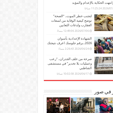
وانتهت الحكاية بالإعدام والمؤبد
202 11:25:24 صباحًا
لتجنب خطر الموت.. “الصحة”
توضح كيفية الوقاية من لسعات
العقارب ولدغات الثعابين
2026/07/06 12:49:06 مساءً
الشهادة الإعدادية بأسوان
2026..برقم جلوسك اعرف نتيجتك
2026/06/24 2:26:43 مساءً
صرخة من خلف الجدران.. “رعب
وعمليات بلا تخدير” في مستشفى
الشاطبي
2026/06/17 10:02:58 صباحًا
ر في صور