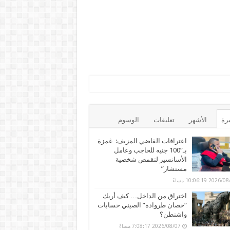
يرة
الأشهر
تعليقات
الوسوم
اعترافات القاضي المزيف: غمزة
بـ”100 جنيه للحاجب وعامل
الأسانسير لتقمص شخصية
مستشار”
202 10:06:19 مساءً
اختراق من الداخل… كيف أربك
“حصان طروادة” الصيني حسابات
واشنطن؟
2026/08/07 7:08:17 مساءً