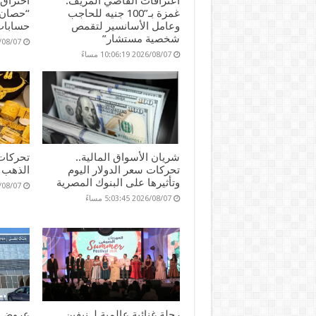
اعترافات القاضي المزيف:
اختراق
غمزة بـ”100 جنيه للحاجب
“حصان 
وعامل الأسانسير لتقمص
حسابات
شخصية مستشار”
2026/08/07 17
2026/08/07 10:06:19 مساءً
شريان الأسواق المالية..
تحركات
تحركات سعر الدولار اليوم
الذهب ا
وتأثيرها على البنوك المصرية
2026/08/07 36
2026/08/07 5:03:45 مساءً
رحلة غنائية عالمية لـ نيفين
عروض و