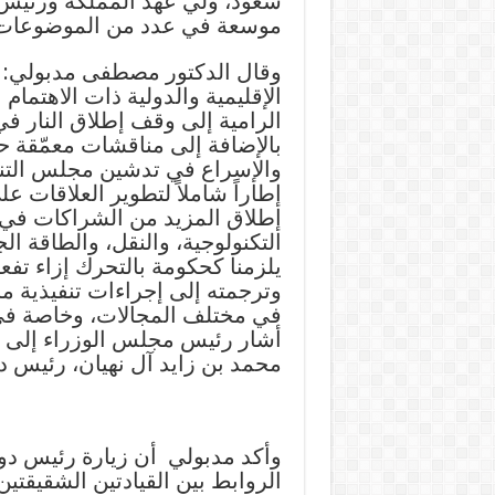
سعود، ولي عهد المملكة ورئيس 
موسعة في عدد من الموضوعات ذا
وقال الدكتور مصطفى مدبولي: ت
الإقليمية والدولية ذات الاهتم
الرامية إلى وقف إطلاق النار ف
بالإضافة إلى مناقشات معمّقة ح
والإسراع في تدشين مجلس التنس
إطاراً شاملاً لتطوير العلاقات ع
إطلاق المزيد من الشراكات في 
التكنولوجية، والنقل، والطاقة ال
يلزمنا كحكومة بالتحرك إزاء تفعي
وترجمته إلى إجراءات تنفيذية م
في مختلف المجالات، وخاصة في
أشار رئيس مجلس الوزراء إلى 
محمد بن زايد آل نهيان، رئيس دو
وأكد مدبولي أن زيارة رئيس دول
الروابط بين القيادتين الشقيقتين