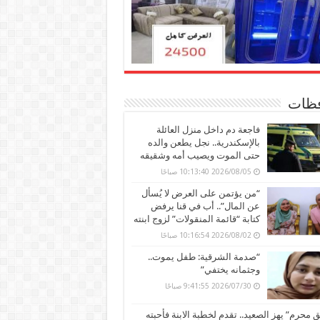
ظات
فاجعة دم داخل منزل العائلة
بالإسكندرية.. نجل يطعن والده
حتى الموت ويصيب أمه وشقيقه
2026/08/05 10:13:40 صباحًا
“من يؤتمن على العرض لا يُسأل
عن المال”.. أب في قنا يرفض
كتابة “قائمة المنقولات” لزوج ابنته
2026/08/02 10:16:54 صباحًا
“صدمة الشرقية: طفل يموت..
وجثمانه يختفي”
2026/07/30 9:41:55 صباحًا
محرم” يهز الصعيد.. تقدم لخطبة الابنة فأحبته