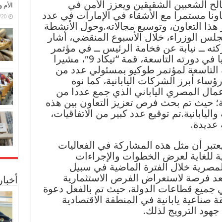
الح الشعبين الشقيقين ويعزز الأمن في
الأم 
اونا مستمرا مع الأشقاء في الإمارات في عدد
6/07/20
هذا التعاون، وتوسيع مجالاته.وحول الأنشطة
مجلس الوزراء، خلال الأسبوع المنقضي، أشار
ه ــ نيابة عن فخامة الرئيس ــ في مؤتمر
طوكيو الدولي للتنمية في أفريقيا في دورته التاسعة، قمة “تيكاد 9″، مشيرا
 التاسعة لمؤتمر طوكيو بمسئولي عدد من
رؤساء أبرز الشركات اليابانية، كما نوه
ال المصري الياباني الذي جمع عددا من
ية؛ حيث تم بحث فرص تعزيز التعاون بين هذه
يابانية.تم توقيع عدد كبير من الاتفاقيات،
عديدة.
تبر أن مثل هذه المشاركة في الفعاليات
ة للغاية لعرض الخطوات والإجراءات
 المصرية خلال الفترة الماضية في سبيل
تعد فرصة لاستعراض الفرص الاستثمارية
أخبا
 جميع قطاعات الدولة، حيث تم بالفعل دعوة
قة صناعية يابانية في المنطقة الاقتصادية
هود الترويج لذلك.