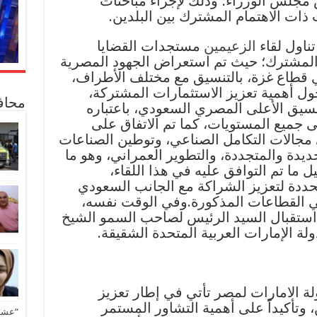
مجلس الوزراء؛ وذلك لإجراء مباحثات
ت الاهتمام المشترك بين البلدين.
ناول لقاء
الزعيمين
مستجدات القضايا
ام المشترك؛ حيث تم استعراض الجهود المصرية
ي قطاع غزة، بالتنسيق مع مختلف الأطراف،
ول أهمية تعزيز الاستثمارات المشتركة،
محاف
يق الأعلى المصري السعودي، باعتباره
لى جميع المستويات، كما تم الاتفاق على
مجالات التكامل الصناعي، وتوطين الصناعات
جديدة والمتجددة، والتطوير العمراني، وهو ما
ل ما تم التوافق عليه في هذا اللقاء،
حددة لتعزيز الشراكة مع الجانب السعودي
 القطاعات المذكورة.وفي الوقت نفسه،
استقبال السيد الرئيس لصاحب السمو الشيخ
لة الإمارات العربية المتحدة الشقيقة.
ة الامارات لمصر تأتي في إطار تعزيز
، وتأكيداً على أهمية التشاور المستمر
“عشق 