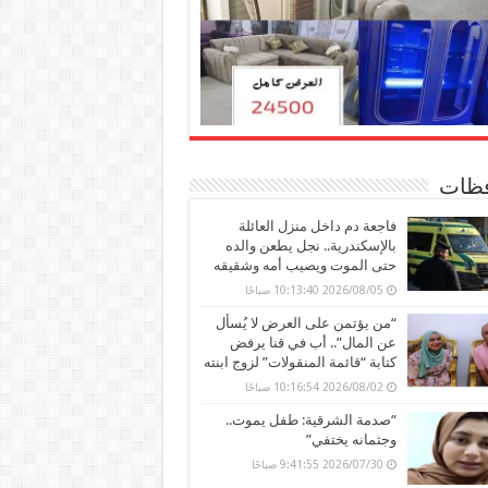
ظات
فاجعة دم داخل منزل العائلة
بالإسكندرية.. نجل يطعن والده
حتى الموت ويصيب أمه وشقيقه
2026/08/05 10:13:40 صباحًا
“من يؤتمن على العرض لا يُسأل
عن المال”.. أب في قنا يرفض
كتابة “قائمة المنقولات” لزوج ابنته
2026/08/02 10:16:54 صباحًا
“صدمة الشرقية: طفل يموت..
وجثمانه يختفي”
2026/07/30 9:41:55 صباحًا