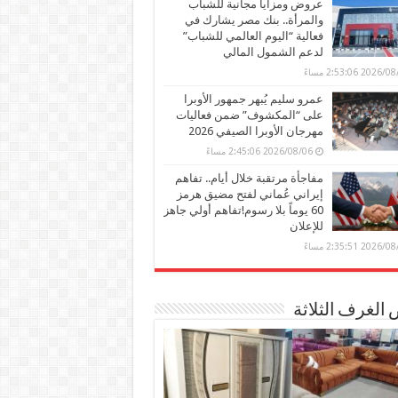
عروض ومزايا مجانية للشباب
والمرأة.. بنك مصر يشارك في
فعالية “اليوم العالمي للشباب”
لدعم الشمول المالي
2026 2:53:06 مساءً
عمرو سليم يُبهر جمهور الأوبرا
على “المكشوف” ضمن فعاليات
مهرجان الأوبرا الصيفي 2026
2026/08/06 2:45:06 مساءً
مفاجأة مرتقبة خلال أيام.. تفاهم
إيراني عُماني لفتح مضيق هرمز
60 يوماً بلا رسوم!تفاهم أولي جاهز
للإعلان
2026 2:35:51 مساءً
الغرف الثلاثة