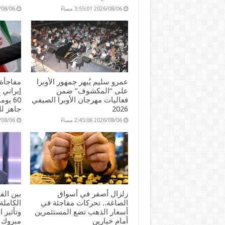
2026/08/06 3:55:01 مساءً
2026/08/06 45
عمرو سليم يُبهر جمهور الأوبرا
مفاجأة 
على “المكشوف” ضمن
إيراني 
فعاليات مهرجان الأوبرا الصيفي
60 يو
2026
جاهز لل
2026/08/06 2:45:06 مساءً
2026/08/06 51
زلزال أصفر في أسواق
بين ال
الصاغة.. تحركات مفاجئة في
الكاملة
أسعار الذهب تضع المستثمرين
وتأثير 
أمام خيارين
مبروك 