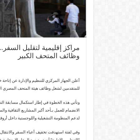
مراكز إقليمية لتقليل السفر..
وظائف المتحف الكبير
أعلن الجهاز المركزي للتنظيم والإدارة عن إتاحة خد
للمتقدمين لشغل وظائف هيئة المتحف المصري الكبير ل
وتأتي هذه الخطوة في إطار استكمال مسابقة التعاقد
لدعم المنظومة التشغيلية واللوجستية داخل أروقة ا
وفي لفتة استهدفت تخفيف أعباء السفر والانتقال
“التنظيم والإدارة” أنه تم توزيع المقار الامتحانية