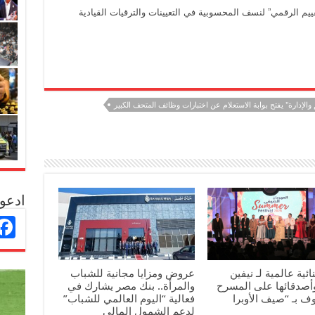
ييم الرقمي” لنسف المحسوبية في التعيينات والترقيات القيادية
 والإدارة" يفتح بوابة الاستعلام عن اختبارات وظائف المتحف الكبير
ادعو 
ائية عالمية لـ نيفين
عروض ومزايا مجانية للشباب
وأصدقائها على المسرح
والمرأة.. بنك مصر يشارك في
 بـ “صيف الأوبرا
فعالية “اليوم العالمي للشباب”
لدعم الشمول المالي