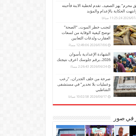
محرم” يهز الصعيد.. تقدم لخطبة الابنة فأحبته
وانتهت الحكاية بالإعدام والمؤبد
202 11:25:24 صباحًا
لتجنب خطر الموت.. “الصحة”
توضح كيفية الوقاية من لسعات
العقارب ولدغات الثعابين
2026/07/06 12:49:06 مساءً
الشهادة الإعدادية بأسوان
2026..برقم جلوسك اعرف نتيجتك
2026/06/24 2:26:43 مساءً
صرخة من خلف الجدران.. “رعب
وعمليات بلا تخدير” في مستشفى
الشاطبي
2026/06/17 10:02:58 صباحًا
ر في صور