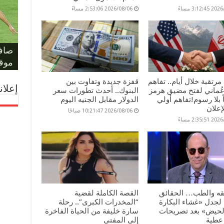
3:12: مساءً
2026/08/06 2:53:06 مساءً
حكم 
مؤام
مونو
حسا
ليلة
على 
صافر
المل
والد
الفر
بكأس
يهدد
لمعر
أمام أ
موقف
مرتقبة خلال أيام.. تفاهم
قفزة جديدة وتفاوت بين
إعلان
عُماني لفتح مضيق هرمز
البنوك.. أحدث تطورات سعر
ماً بلا رسوم!تفاهم أولي
الدولار مقابل الجنيه اليوم
إعلان
2026/08/06 10:21:47 صباحًا
2:35: مساءً
فقه والطب… الحقائق
القصة الكاملة لقضية
 لجدل «غشاء البكارة
“المخدرات الكبرى”.. رحلة
الحيض» بعد تصريحات
سارة خليفة من الحياة الفاخرة
عطية
إلى المفتي