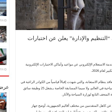
/08/06
 “التنظيم والإدارة” يعلن عن اختبارات
مة الاستعلام الإلكتروني عن مواعيد وأماكن الاختبارات الإلكترونية
/08/06
عام 2026.
 بنظام الاستعانة، والتي شهدت إقبالاً قياسياً من الكوادر الراغبة في
عرض 
الانضمام للعمل بـأحد أكبر المشاريع الثقافية والسياحية في العالم، ولا سيما المسابقة الخاصة بـشغل 25 وظيفة سائق
لمتحف التابع لوزارة السياحة والآثار.
 عن كاهل المتقدمين من مختلف أقاليم الجمهورية، أوضح جهاز
 على ثلاثة مراكز رئيسية وفقاً للرغبات الجغرافية التي سجلها