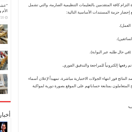
التزام كافة المتقدمين بالتعليمات التنظيمية الصارمة، والتي تشمل
“عشق 
الأم 
إحضار حزمة المستندات الأساسية التالية:
6/07/20
العمل).
لسائقين).
في حال طلبه عبر البوابة).
رفعها إلكترونياً للمراجعة والتدقيق الفوري.
النتائج فور انتهاء الجولات الاختبارية مباشرة، تمهيداً لإعلان أسماء
ُنصح المتعاملون بمتابعة حساباتهم على الموقع بصورة دورية لمواكبة
ف
أخبا