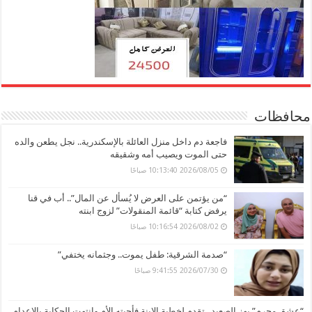
محافظات
فاجعة دم داخل منزل العائلة بالإسكندرية.. نجل يطعن والده
حتى الموت ويصيب أمه وشقيقه
2026/08/05 10:13:40 صباحًا
“من يؤتمن على العرض لا يُسأل عن المال”.. أب في قنا
يرفض كتابة “قائمة المنقولات” لزوج ابنته
2026/08/02 10:16:54 صباحًا
“صدمة الشرقية: طفل يموت.. وجثمانه يختفي”
2026/07/30 9:41:55 صباحًا
“عشق محرم” يهز الصعيد.. تقدم لخطبة الابنة فأحبته الأم وانتهت الحكاية بالإعدام