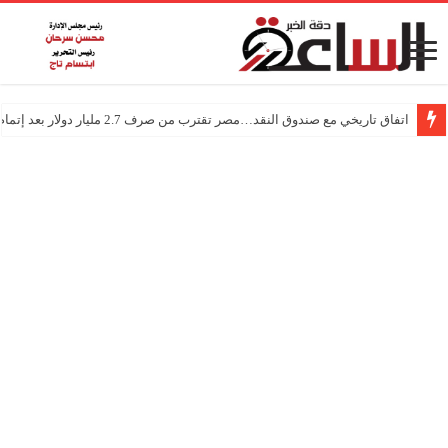
اتفاق تاريخي مع صندوق النقد…مصر تقترب من صرف 2.7 مليار دولار بعد إتمام المراجعتين