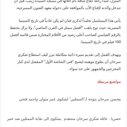
المنزل، لتبدأ رحلة كفاح شاقة نام خلالها في مسجد السيدة زينب، قبل أن
تتدخل والدته لإقناع الأب بالموافقة على دخوله معهد الفنون المسرحية.
يأتي هذا المسلسل تخليداً لذكرى فنان لم يكن عادياً في تاريخ السينما
المصرية، حيث توج بلقب “أفضل ممثل في القرن الماضي”، ولا يزال يحتفظ
بالرقم القياسي كصاحب أعلى رصيد من الأفلام المختارة ضمن قائمة أفضل
100 فيلم في تاريخ السينما.
ويهدف العمل إلى تقديم سيرة ذاتية متكاملة تبرز كيف استطاع شكري
سرحان أن يطوع موهبته ليصبح “فتى الشاشة الأول” المفضل لدى كبار
المخرجين والجمهور على حد سواء.
مواضيع مرتبطة
محسن سرحان يتوجه لـ”الممثلين” لشكوى عمر متولى واحمد فتحي
حصريا.. عائلة شكري سرحان ستتقدم بشكوى الى نقابة الممثلين ضد عمر