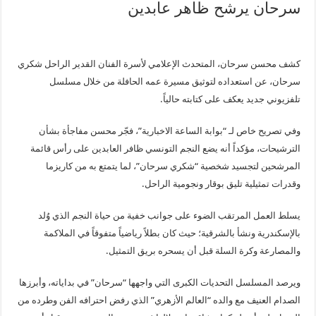
سرحان يرشح ظاهر عابدين
كشف محسن سرحان، المتحدث الإعلامي لأسرة الفنان القدير الراحل شكري
سرحان، عن استعداده لتوثيق مسيرة عمه الحافلة من خلال مسلسل
تلفزيوني جديد يعكف على كتابته حالياً.
وفي تصريح خاص لـ “بوابة الساعة الاخبارية”، فجّر محسن مفاجأة بشأن
الترشيحات، مؤكداً أنه يضع النجم التونسي ظافر العابدين على رأس قائمة
المرشحين لتجسيد شخصية “شكري سرحان”، لما يتمتع به من كاريزما
وقدرات تمثيلية تليق بوقار ونجومية الراحل.
يسلط العمل المرتقب الضوء على جوانب خفية من حياة النجم الذي وُلد
بالإسكندرية ونشأ بالشرقية؛ حيث كان بطلاً رياضياً متفوقاً في الملاكمة
والمصارعة وكرة السلة قبل أن يسحره بريق التمثيل.
ويرصد المسلسل التحديات الكبرى التي واجهها “سرحان” في بداياته، وأبرزها
الصدام العنيف مع والده “العالم الأزهري” الذي رفض احترافه الفن وطرده من