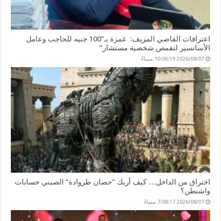
اعترافات القاضي المزيف: غمزة بـ”100 جنيه للحاجب وعامل
الأسانسير لتقمص شخصية مستشار”
2026/08/07 10:06:19 مساءً
اختراق من الداخل… كيف أربك “حصان طروادة” الصيني حسابات
واشنطن؟
2026/08/07 7:08:17 مساءً