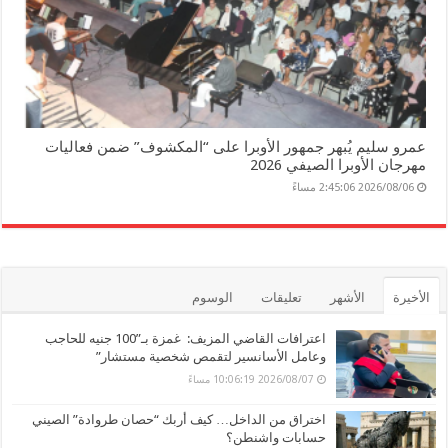
عمرو سليم يُبهر جمهور الأوبرا على “المكشوف” ضمن فعاليات
مهرجان الأوبرا الصيفي 2026
2026/08/06 2:45:06 مساءً
الأخيرة
الأشهر
تعليقات
الوسوم
اعترافات القاضي المزيف: غمزة بـ”100 جنيه للحاجب
وعامل الأسانسير لتقمص شخصية مستشار”
2026/08/07 10:06:19 مساءً
اختراق من الداخل… كيف أربك “حصان طروادة” الصيني
حسابات واشنطن؟