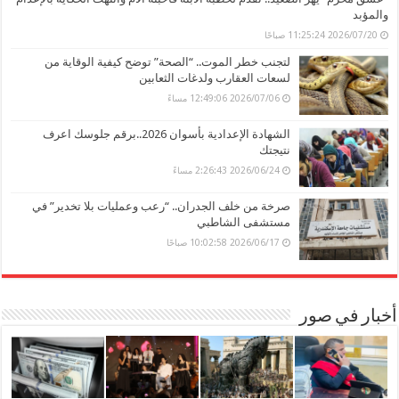
والمؤبد
2026/07/20 11:25:24 صباحًا
لتجنب خطر الموت.. “الصحة” توضح كيفية الوقاية من
لسعات العقارب ولدغات الثعابين
2026/07/06 12:49:06 مساءً
الشهادة الإعدادية بأسوان 2026..برقم جلوسك اعرف
نتيجتك
2026/06/24 2:26:43 مساءً
صرخة من خلف الجدران.. “رعب وعمليات بلا تخدير” في
مستشفى الشاطبي
2026/06/17 10:02:58 صباحًا
أخبار في صور