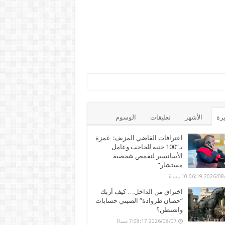
يرة
الأشهر
تعليقات
الوسوم
اعترافات القاضي المزيف: غمزة
بـ”100 جنيه للحاجب وعامل
الأسانسير لتقمص شخصية
مستشار”
202 10:06:19 مساءً
اختراق من الداخل… كيف أربك
“حصان طروادة” الصيني حسابات
واشنطن؟
2026/08/07 7:08:17 مساءً