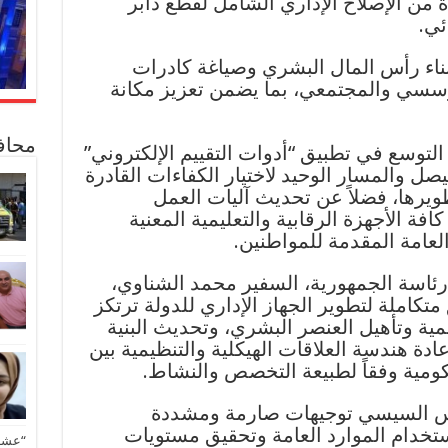
دة من الإصلاح الإداري الشامل لقطع دابر
ئي.
 بناء رأس المال البشري وصياغة كادرات
مؤسسي والمجتمعي، بما يضمن تعزيز مكانة
محاف
توسع في تطبيق “أدوات التقييم الإلكتروني”
صل والمسار الوحيد لاختيار الكفاءات القادرة
ويرها، فضلاً عن تحديث آليات العمل
فة الأجهزة الرقابية والتعليمية المعنية
لعامة المقدمة للمواطنين.
اسة الجمهورية، السفير محمد الشناوي،
كاملة لتطوير الجهاز الإداري للدولة ترتكز
نمية وتأهيل العنصر البشري، وتحديث البنية
إعادة هندسة العلاقات الهيكلية والتنظيمية بين
ومية وفقاً لطبيعة التخصص والنشاط.
ئيس السيسي توجيهات صارمة ومشددة
تخدام الموارد العامة وتحقيق مستويات
“عشق 