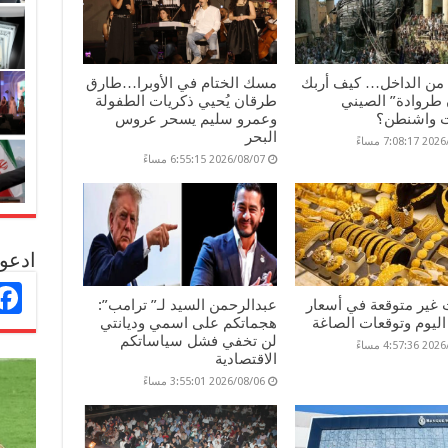
 من الداخل… كيف أربك
مسك الختام في الأوبرا…طارق
طروادة” الصيني
طرقان يُحيي ذكريات الطفولة
 واشنطن؟
وعمرو سليم يسحر عروس
البحر
7:08: مساءً
2026/08/07 6:55:15 مساءً
ادعو 
 غير متوقعة في أسعار
عبدالرحمن السيد لـ” ترامب”:
ليوم وتوقعات الصاغة
هجماتكم على اسمي وديانتي
لن تخفي فشل سياساتكم
4:57: مساءً
الاقتصادية
2026/08/06 3:55:01 مساءً