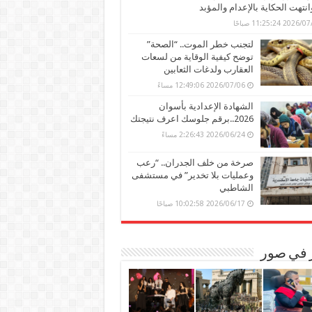
وانتهت الحكاية بالإعدام والمؤبد
202 11:25:24 صباحًا
لتجنب خطر الموت.. “الصحة”
توضح كيفية الوقاية من لسعات
العقارب ولدغات الثعابين
2026/07/06 12:49:06 مساءً
الشهادة الإعدادية بأسوان
2026..برقم جلوسك اعرف نتيجتك
2026/06/24 2:26:43 مساءً
صرخة من خلف الجدران.. “رعب
وعمليات بلا تخدير” في مستشفى
الشاطبي
2026/06/17 10:02:58 صباحًا
ر في صور