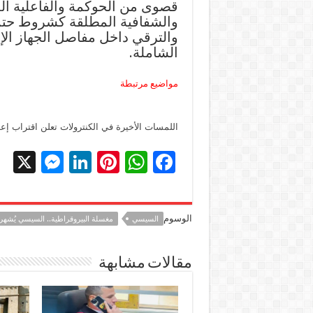
قصوى من الحوكمة والفاعلية ال
والشفافية المطلقة كشروط حتمية
والترقي داخل مفاصل الجهاز الإد
الشاملة.
مواضيع مرتبطة
اللمسات الأخيرة في الكنترولات تعلن اقتراب إعلان نتيجة إع
X
M
Li
Pi
W
F
es
n
nt
h
ac
se
k
er
at
e
الوسوم
السيسي
مغسلة البيروقراطية.. السيسي يُشهر س
n
e
es
sA
b
g
dI
t
p
o
مقالات مشابهة
er
n
p
o
k