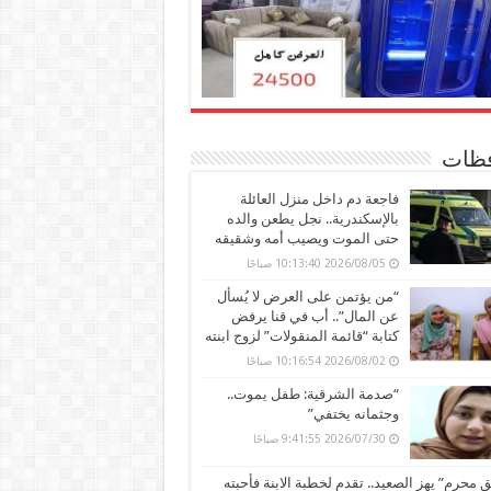
ظات
فاجعة دم داخل منزل العائلة
بالإسكندرية.. نجل يطعن والده
حتى الموت ويصيب أمه وشقيقه
2026/08/05 10:13:40 صباحًا
“من يؤتمن على العرض لا يُسأل
عن المال”.. أب في قنا يرفض
كتابة “قائمة المنقولات” لزوج ابنته
2026/08/02 10:16:54 صباحًا
“صدمة الشرقية: طفل يموت..
وجثمانه يختفي”
2026/07/30 9:41:55 صباحًا
محرم” يهز الصعيد.. تقدم لخطبة الابنة فأحبته