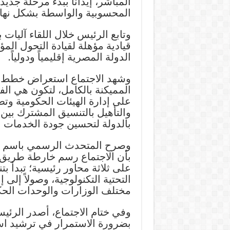
المباشر، إيذاناً ببدء مرحلة جدي
المحسوبية والواسطة بشكل نها
وتابع الرئيس خلال اللقاء آليات
قيادية مؤهلة لقيادة التحول ال
الدولة المصرية إقليمياً ودولياً.
وشهد الاجتماع استعراض خطط ال
المميكنة بالكامل، لتكون هي الفي
على إدارة الهيئات الحكومية وتط
والتأهيل بالتنسيق المشترك بين كا
بالدولة لتحسين جودة الخدمات ا
وصرح المتحدث الرسمي باسم رئ
بأن الاجتماع رسم خارطة طريق مت
على ثلاثة محاور رئيسية؛ تبدأ بت
التحتية التكنولوجية، وصولاً إلى 
مختلف الوزارات والوحدات الحك
وفي ختام الاجتماع، أصدر الر
بضرورة الاستمرار في ترشيد اس