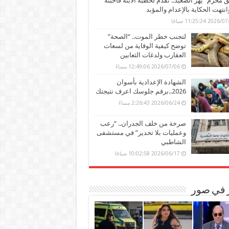
محرم” يهز الصعيد.. تقدم لخطبة الابنة فأحبته
وانتهت الحكاية بالإعدام والمؤبد
202 11:25:24 صباحًا
لتجنب خطر الموت.. “الصحة”
توضح كيفية الوقاية من لسعات
العقارب ولدغات الثعابين
2026/07/06 12:49:06 مساءً
الشهادة الإعدادية بأسوان
2026..برقم جلوسك اعرف نتيجتك
2026/06/24 2:26:43 مساءً
صرخة من خلف الجدران.. “رعب
وعمليات بلا تخدير” في مستشفى
الشاطبي
2026/06/17 10:02:58 صباحًا
ر في صور