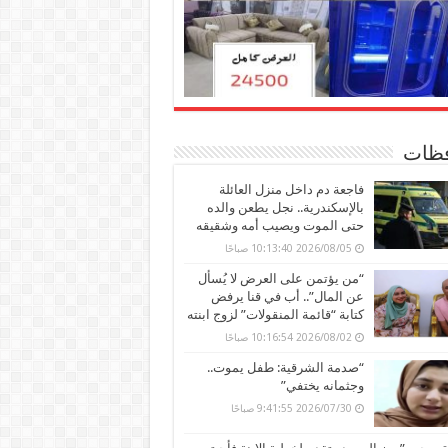
ظات
فاجعة دم داخل منزل العائلة
بالإسكندرية.. نجل يطعن والده
حتى الموت ويصيب أمه وشقيقه
2026/08/05 10:13:40 صباحًا
“من يؤتمن على العرض لا يُسأل
عن المال”.. أب في قنا يرفض
كتابة “قائمة المنقولات” لزوج ابنته
2026/08/02 10:16:54 صباحًا
“صدمة الشرقية: طفل يموت..
وجثمانه يختفي”
2026/07/30 9:41:55 صباحًا