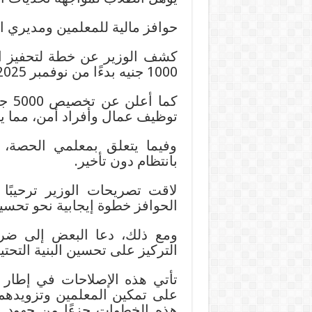
حوافز مالية للمعلمين ومديري 
كشف الوزير عن خطة لتحفيز ا
1000 جنيه بدءًا من نوفمبر 2025، بهدف دعم أدائهم وتعزيز رضاهم الوظيفي.
كما 
توظيف عمال وأفراد أمن، مما يس
وفيما يتعلق بمعلمي الحصة،
بانتظام دون تأخير.
لاقت تصريحات الوزير ترحيبًا م
الحوافز خطوة إيجابية نحو تحس
ومع ذلك، دعا البعض إلى ضرور
التركيز على تحسين البنية التحت
على تمكين المعلمين وتزويدهم با
هذه الخطوات جزءًا من جهود الو