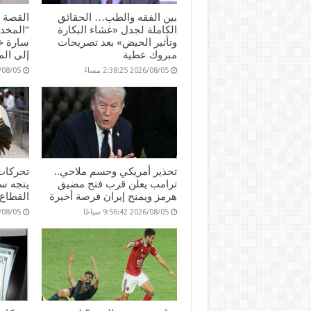
بين الفقه والطب… الحقائق
القصة ا
الكاملة لجدل «غشاء البكارة
“المخدر
وتأثير الحيض» بعد تصريحات
سارة خل
مبروك عطية
إلى ال
2026/08/05 2:38:25 مساءً
2026/08/05 :02
تحذير أمريكي وحسم ملاحي..
تحركات
ترامب يعلن قرب فتح مضيق
يتجه سع
هرمز ويمنح إيران فرصة أخيرة
القطاع
2026/08/05 9:56:42 صباحًا
2026/08/05 :37