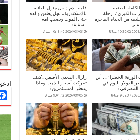
لكاملة لقضية
فاجعة دم داخل منزل العائلة
ات الكبرى”.. رحلة
بالإسكندرية.. نجل يطعن والده
يفة من الحياة الفاخرة
حتى الموت ويصيب أمه
مفتي
وشقيقه
10:30 صباحًا
2026/08/05 10:13:40 صباحًا
 الورقة الخضراء… أين
زلزال المعدن الأصفر…كيف
ر الدولار اليوم في
تحركت أسعار الذهب وماذا
ادعو 
 المصرفي؟
ينتظر المستثمرين؟
9:09 صباحًا
2026/08/05 9:04:42 صباحًا