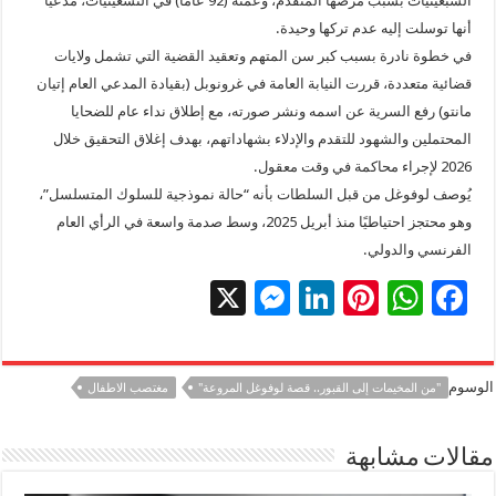
السبعينيات بسبب مرضها المتقدم، وعمته (92 عامًا) في التسعينيات، مدعيًا
أنها توسلت إليه عدم تركها وحيدة.
في خطوة نادرة بسبب كبر سن المتهم وتعقيد القضية التي تشمل ولايات
قضائية متعددة، قررت النيابة العامة في غرونوبل (بقيادة المدعي العام إتيان
مانتو) رفع السرية عن اسمه ونشر صورته، مع إطلاق نداء عام للضحايا
المحتملين والشهود للتقدم والإدلاء بشهاداتهم، بهدف إغلاق التحقيق خلال
2026 لإجراء محاكمة في وقت معقول.
يُ
وصف لوفوغل من قبل السلطات بأنه “حالة نموذجية للسلوك المتسلسل”،
وهو محتجز احتياطيًا منذ أبريل 2025، وسط صدمة واسعة في الرأي العام
الفرنسي والدولي.
X
M
Li
Pi
W
F
es
n
nt
h
ac
se
k
er
at
e
الوسوم
"من المخيمات إلى القبور.. قصة لوفوغل المروعة"
مغتصب الاطفال
n
e
es
sA
b
g
dI
t
p
o
مقالات مشابهة
er
n
p
o