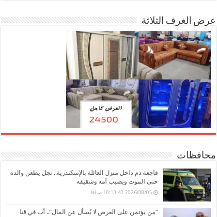
عرض الغرف الثلاثة
محافظات
فاجعة دم داخل منزل العائلة بالإسكندرية.. نجل يطعن والده
حتى الموت ويصيب أمه وشقيقه
2026/08/05 10:13:40 صباحًا
“من يؤتمن على العرض لا يُسأل عن المال”.. أب في قنا