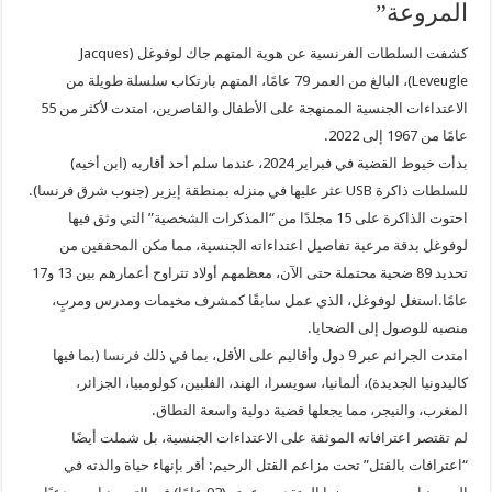
المروعة”
كشفت السلطات الفرنسية عن هوية المتهم جاك لوفوغل (Jacques
Leveugle)، البالغ من العمر 79 عامًا، المتهم بارتكاب سلسلة طويلة من
الاعتداءات الجنسية الممنهجة على الأطفال والقاصرين، امتدت لأكثر من 55
عامًا من 1967 إلى 2022.
بدأت خيوط القضية في فبراير 2024، عندما سلم أحد أقاربه (ابن أخيه)
للسلطات ذاكرة USB عثر عليها في منزله بمنطقة إيزير (جنوب شرق فرنسا).
احتوت الذاكرة على 15 مجلدًا من “المذكرات الشخصية” التي وثق فيها
لوفوغل بدقة مرعبة تفاصيل اعتداءاته الجنسية، مما مكن المحققين من
تحديد 89 ضحية محتملة حتى الآن، معظمهم أولاد تتراوح أعمارهم بين 13 و17
عامًا.
استغل لوفوغل، الذي عمل سابقًا كمشرف مخيمات ومدرس ومربٍ،
منصبه للوصول إلى الضحايا.
امتدت الجرائم عبر 9 دول وأقاليم على الأقل، بما في ذلك
فرنسا
(بما فيها
كاليدونيا الجديدة)، ألمانيا، سويسرا، الهند، الفلبين، كولومبيا، الجزائر،
المغرب، والنيجر، مما يجعلها قضية دولية واسعة النطاق.
لم تقتصر اعترافاته الموثقة على الاعتداءات الجنسية، بل شملت أيضًا
“اعترافات بالقتل” تحت مزاعم القتل الرحيم: أقر بإنهاء حياة والدته في