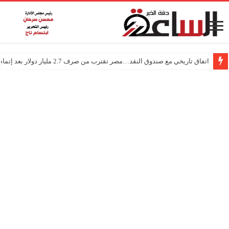
اتفاق تاريخي مع صندوق النقد…مصر تقترب من صرف 2.7 مليار دولار بعد إتمام المراجعتين