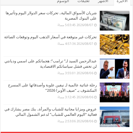
الأخيرة
الأشهر
تعليقات
الوسوم
شريان الأسواق المالية.. تحركات سعر الدولار اليوم وتأثيرها
على البنوك المصرية
2026/08/07 5:03:45 مساءً
تحركات غير متوقعة في أسعار الذهب اليوم وتوقعات الصاغة
2026/08/07 4:57:36 مساءً
عبدالرحمن السيد لـ” ترامب”: هجماتكم على اسمي وديانتي
لن تخفي فشل سياساتكم الاقتصادية
2026/08/06 3:55:01 مساءً
رحلة غنائية عالمية لـ نيفين علوبة وأصدقائها على المسرح
المكشوف بـ “صيف الأوبرا 2026”
2026/08/06 3:12:45 مساءً
عروض ومزايا مجانية للشباب والمرأة.. بنك مصر يشارك في
فعالية “اليوم العالمي للشباب” لدعم الشمول المالي
2026/08/06 2:53:06 مساءً