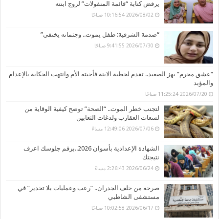
يرفض كتابة “قائمة المنقولات” لزوج ابنته
2026/08/02 10:16:54 صباحًا
“صدمة الشرقية: طفل يموت.. وجثمانه يختفي”
2026/07/30 9:41:55 صباحًا
“عشق محرم” يهز الصعيد.. تقدم لخطبة الابنة فأحبته الأم وانتهت الحكاية بالإعدام
والمؤبد
2026/07/20 11:25:24 صباحًا
لتجنب خطر الموت.. “الصحة” توضح كيفية الوقاية من
لسعات العقارب ولدغات الثعابين
2026/07/06 12:49:06 مساءً
الشهادة الإعدادية بأسوان 2026..برقم جلوسك اعرف
نتيجتك
2026/06/24 2:26:43 مساءً
صرخة من خلف الجدران.. “رعب وعمليات بلا تخدير” في
مستشفى الشاطبي
2026/06/17 10:02:58 صباحًا