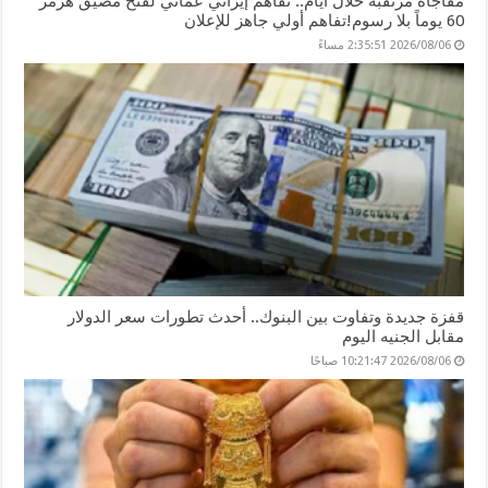
مفاجأة مرتقبة خلال أيام.. تفاهم إيراني عُماني لفتح مضيق هرمز
60 يوماً بلا رسوم!تفاهم أولي جاهز للإعلان
2026/08/06 2:35:51 مساءً
قفزة جديدة وتفاوت بين البنوك.. أحدث تطورات سعر الدولار
مقابل الجنيه اليوم
2026/08/06 10:21:47 صباحًا