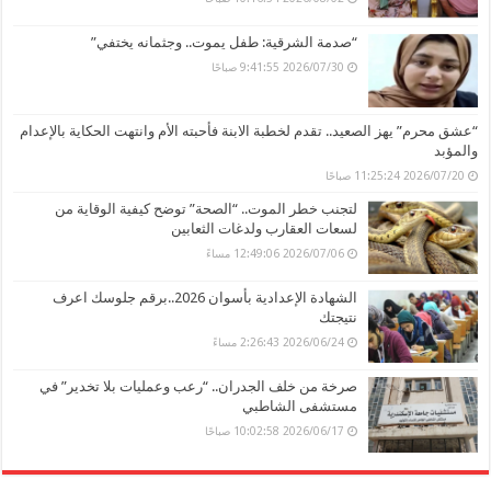
“صدمة الشرقية: طفل يموت.. وجثمانه يختفي”
2026/07/30 9:41:55 صباحًا
“عشق محرم” يهز الصعيد.. تقدم لخطبة الابنة فأحبته الأم وانتهت الحكاية بالإعدام
والمؤبد
2026/07/20 11:25:24 صباحًا
لتجنب خطر الموت.. “الصحة” توضح كيفية الوقاية من
لسعات العقارب ولدغات الثعابين
2026/07/06 12:49:06 مساءً
الشهادة الإعدادية بأسوان 2026..برقم جلوسك اعرف
نتيجتك
2026/06/24 2:26:43 مساءً
صرخة من خلف الجدران.. “رعب وعمليات بلا تخدير” في
مستشفى الشاطبي
2026/06/17 10:02:58 صباحًا