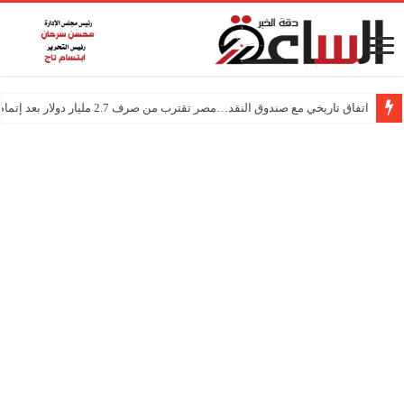
اتفاق تاريخي مع صندوق النقد…مصر تقترب من صرف 2.7 مليار دولار بعد إتمام المراجعتين