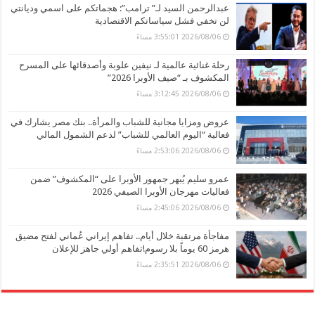
عبدالرحمن السيد لـ” ترامب”: هجماتكم على اسمي وديانتي
لن تخفي فشل سياساتكم الاقتصادية
2026/08/06 3:55:01 مساءً
رحلة غنائية عالمية لـ نيفين علوبة وأصدقائها على المسرح
المكشوف بـ “صيف الأوبرا 2026”
2026/08/06 3:12:45 مساءً
عروض ومزايا مجانية للشباب والمرأة.. بنك مصر يشارك في
فعالية “اليوم العالمي للشباب” لدعم الشمول المالي
2026/08/06 2:53:06 مساءً
عمرو سليم يُبهر جمهور الأوبرا على “المكشوف” ضمن
فعاليات مهرجان الأوبرا الصيفي 2026
2026/08/06 2:45:06 مساءً
مفاجأة مرتقبة خلال أيام.. تفاهم إيراني عُماني لفتح مضيق
هرمز 60 يوماً بلا رسوم!تفاهم أولي جاهز للإعلان
2026/08/06 2:35:51 مساءً