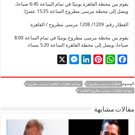
يقوم من محطة القاهرة يوميًا في تمام الساعة 6:45 صباحا،
ويصل إلى محطة مرسى مطروح الساعة 15:35 عصرًا.
القطار رقم: 1209/ 1208 مرسى مطروح / القاهرة
يقوم من محطة مرسى مطروح يوميًا في تمام الساعة 8:00
صباحا، ويصل إلى محطة القاهرة الساعة 5:20 مساء.
X
M
Li
Pi
W
F
es
n
nt
h
ac
se
k
er
at
e
الوسوم
قطارات مرسى مطروخ
مواعيد قطارات القاهرة مرسى مطروح
n
e
es
sA
b
مواعيد قطارات مرسى مطروح القاهرة
g
dI
t
p
o
er
n
p
o
مقالات مشابهة
k