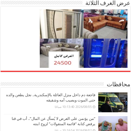
عرض الغرف الثلاثة
محافظات
فاجعة دم داخل منزل العائلة بالإسكندرية.. نجل يطعن والده
حتى الموت ويصيب أمه وشقيقه
2026/08/05 10:13:40 صباحًا
“من يؤتمن على العرض لا يُسأل عن المال”.. أب في قنا
يرفض كتابة “قائمة المنقولات” لزوج ابنته
2026/08/02 10:16:54 صباحًا