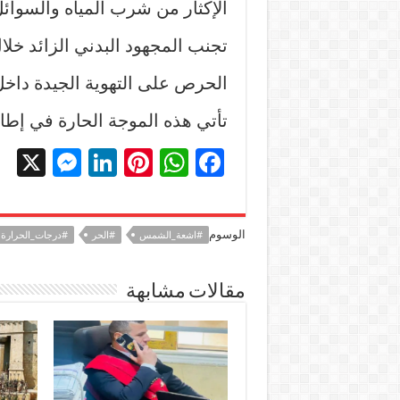
الإكثار من شرب المياه والسوائل
تجنب المجهود البدني الزائد خلال
الحرص على التهوية الجيدة داخل
تأتي هذه الموجة الحارة في إطا
X
M
Li
Pi
W
F
es
n
nt
h
ac
se
k
er
at
e
الوسوم
#اشعة_الشمس
#الحر
#درجات_الحرارة
n
e
es
sA
b
g
dI
t
p
o
مقالات مشابهة
er
n
p
o
k