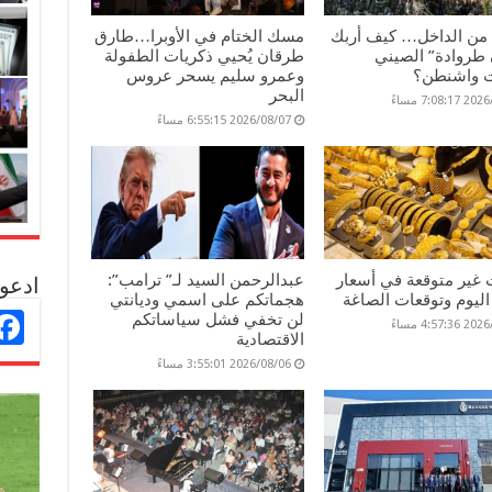
 من الداخل… كيف أربك
مسك الختام في الأوبرا…طارق
طروادة” الصيني
طرقان يُحيي ذكريات الطفولة
 واشنطن؟
وعمرو سليم يسحر عروس
البحر
7:08: مساءً
2026/08/07 6:55:15 مساءً
 غير متوقعة في أسعار
عبدالرحمن السيد لـ” ترامب”:
ادعو 
ليوم وتوقعات الصاغة
هجماتكم على اسمي وديانتي
لن تخفي فشل سياساتكم
4:57: مساءً
الاقتصادية
2026/08/06 3:55:01 مساءً