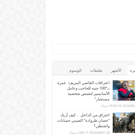
يرة
الأشهر
تعليقات
الوسوم
اعترافات القاضي المزيف: غمزة
بـ”100 جنيه للحاجب وعامل
الأسانسير لتقمص شخصية
مستشار”
202 10:06:19 مساءً
اختراق من الداخل… كيف أربك
“حصان طروادة” الصيني حسابات
واشنطن؟
2026/08/07 7:08:17 مساءً