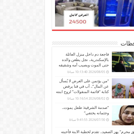
ظات
فاجعة دم داخل منزل العائلة
بالإسكندرية.. نجل يطعن والده
حتى الموت ويصيب أمه وشقيقه
2026/08/05 10:13:40 صباحًا
“من يؤتمن على العرض لا يُسأل
عن المال”.. أب في قنا يرفض
كتابة “قائمة المنقولات” لزوج ابنته
2026/08/02 10:16:54 صباحًا
“صدمة الشرقية: طفل يموت..
وجثمانه يختفي”
2026/07/30 9:41:55 صباحًا
محرم” يهز الصعيد.. تقدم لخطبة الابنة فأحبته