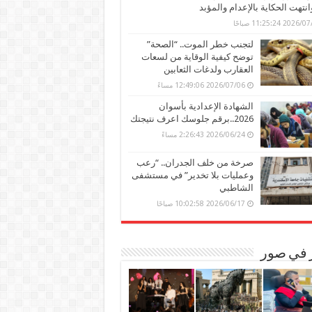
وانتهت الحكاية بالإعدام والمؤبد
202 11:25:24 صباحًا
لتجنب خطر الموت.. “الصحة”
توضح كيفية الوقاية من لسعات
العقارب ولدغات الثعابين
2026/07/06 12:49:06 مساءً
الشهادة الإعدادية بأسوان
2026..برقم جلوسك اعرف نتيجتك
2026/06/24 2:26:43 مساءً
صرخة من خلف الجدران.. “رعب
وعمليات بلا تخدير” في مستشفى
الشاطبي
2026/06/17 10:02:58 صباحًا
ر في صور