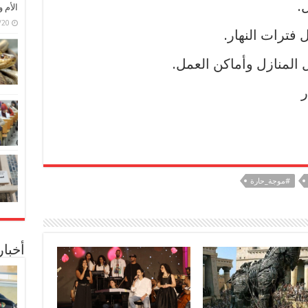
.
الأم 
6/07/20
 فترات النهار.
 المنازل وأماكن العمل.
ر
#موجة_حارة
أخبا