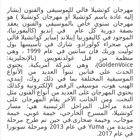
مهرجان كوتشيلا فالي للموسيقى والفنون (يشار
إليه عادة باسم كوتشيلا أو مهرجان كوتشيلا ) هو
مهرجان سنوي خاص بالموسيقى والفنون يعقد
بصفة دورية كل عام ‏ في إنديو (كاليفورنيا)،
الموجود في كاليفورنيا إينلاند إمباير كواتشيلا فالي
في صحراء كولورادو. شارك في تأسيسها بول
توليت وريك فان سانتين في عام 1999 ، وهي
منظمة من قبل غولدنفويس (بالإنجليزية:
GoldenVoice)‏، وهي شركة أمريكية. يحتوي
الحدث على فنانين تبنوا العديد من الأنواع
الموسيقية المختلفة بما في ذلك روك، إيندي،
الهيب هوب، موسيقى الرقص الإلكترونية وكذلك
يحتوي المهرجان على العديد من أنواع الفنون مثل
النحت. ومن الجانب الآخر يقام المهرجان على
عدة مراحل. المراحل الرئيسية هي: مسار
كوتشيلا، المسرح الخارجي، خيمة غوبي، خيمة
موجاب، وخيمة صحارى.في حين تم طرح مرحلة
جديدة من Yuma في عام 2013 ومرحلة سونورا
في عام 2017.