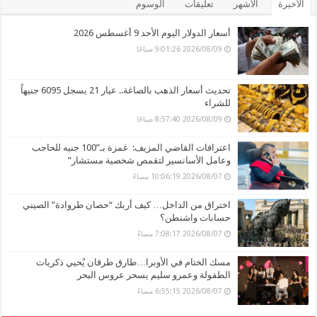
الأخيرة
الأشهر
تعليقات
الوسوم
أسعار الدولار اليوم الأحد 9 أغسطس 2026
2026/08/09 9:01:26 صباحًا
تحديث أسعار الذهب بالصاغة.. عيار 21 يسجل 6095 جنيهاً
للشراء
2026/08/09 8:57:40 صباحًا
اعترافات القاضي المزيف: غمزة بـ”100 جنيه للحاجب
وعامل الأسانسير لتقمص شخصية مستشار”
2026/08/07 10:06:19 مساءً
اختراق من الداخل… كيف أربك “حصان طروادة” الصيني
حسابات واشنطن؟
2026/08/07 7:08:17 مساءً
مسك الختام في الأوبرا…طارق طرقان يُحيي ذكريات
الطفولة وعمرو سليم يسحر عروس البحر
2026/08/07 6:55:15 مساءً