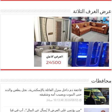
عرض الغرف الثلاثة
محافظات
فاجعة دم داخل منزل العائلة بالإسكندرية.. نجل يطعن والده
حتى الموت ويصيب أمه وشقيقه
2026/08/05 10:13:40 صباحًا
“من يؤتمن على العرض لا يُسأل عن المال”.. أب في قنا