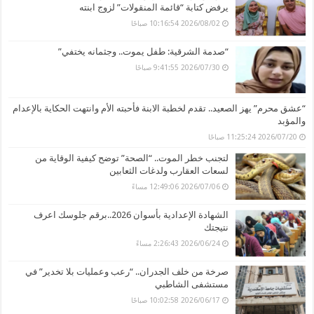
يرفض كتابة “قائمة المنقولات” لزوج ابنته
2026/08/02 10:16:54 صباحًا
“صدمة الشرقية: طفل يموت.. وجثمانه يختفي”
2026/07/30 9:41:55 صباحًا
“عشق محرم” يهز الصعيد.. تقدم لخطبة الابنة فأحبته الأم وانتهت الحكاية بالإعدام
والمؤبد
2026/07/20 11:25:24 صباحًا
لتجنب خطر الموت.. “الصحة” توضح كيفية الوقاية من
لسعات العقارب ولدغات الثعابين
2026/07/06 12:49:06 مساءً
الشهادة الإعدادية بأسوان 2026..برقم جلوسك اعرف
نتيجتك
2026/06/24 2:26:43 مساءً
صرخة من خلف الجدران.. “رعب وعمليات بلا تخدير” في
مستشفى الشاطبي
2026/06/17 10:02:58 صباحًا