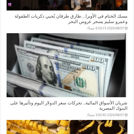
مسك الختام في الأوبرا…طارق طرقان يُحيي ذكريات الطفولة
وعمرو سليم يسحر عروس البحر
2026/08/07 6:55:15 مساءً
شريان الأسواق المالية.. تحركات سعر الدولار اليوم وتأثيرها على
البنوك المصرية
2026/08/07 5:03:45 مساءً