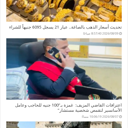
تحديث أسعار الذهب بالصاغة.. عيار 21 يسجل 6095 جنيهاً للشراء
2026/08/09 8:57:40 صباحًا
اعترافات القاضي المزيف: غمزة بـ”100 جنيه للحاجب وعامل
الأسانسير لتقمص شخصية مستشار”
2026/08/07 10:06:19 مساءً