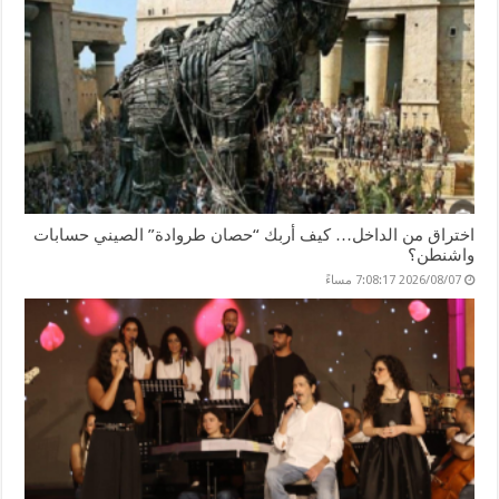
اختراق من الداخل… كيف أربك “حصان طروادة” الصيني حسابات
واشنطن؟
2026/08/07 7:08:17 مساءً