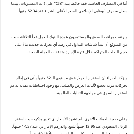
أما في المصارف الخاصة، فقد حافظ بنك “CIB” على ذات
المستويات
، بينما
سجل مصرف أبوظبي الإسلامي السعر الأعلى للشراء عند 52.34 جنيهاً.
ويرتقب مراقبو السوق والمستثمرون عودة البنوك للعمل غداً الثلاثاء، حيث
من المتوقع أن تبدأ شاشات التداول في رصد أي تحركات جديدة بناءً على
حجم الطلب المتراكم خلال فترة الإجازة وتدفقات العملة الصعبة.
ويؤكد الخبراء أن استقرار الدولار فوق مستوى الـ 52 جنيهاً يأتي في إطار
تحركات مرنة تخضع لآليات العرض والطلب، مع وجود احتياطيات نقدية تدعم
استقرار السوق في مواجهة التقلبات العالمية.
وعلى صعيد العملات الأخرى، لم تشهد الأسعار أي تغيير يذكر، حيث استقر
الريال السعودي عند 13.96 جنيهاً للبيع، والدرهم الإماراتي عند 14.27 جنيهاً،
في حين حافظ اليورو على مكاسبه الطفيفة مسجلاً 60.18 جنيهاً.