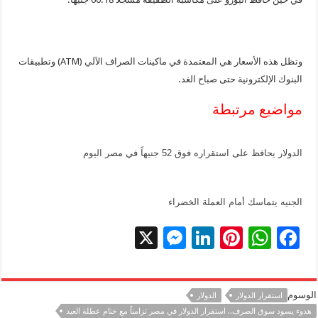
وتظل هذه الأسعار هي المعتمدة في ماكينات الصراف الآلي (ATM) وتطبيقات
البنوك الإلكترونية حتى صباح الغد.
مواضيع مرتبطة
الدولار يحافظ على استقراره فوق 52 جنيهاً في مصر اليوم
الجنيه يتماسك أمام العملة الخضراء
X
M
Li
Pi
W
F
es
n
nt
h
ac
se
k
er
at
e
الوسوم
استقرار الدولار
الدولار
n
e
es
sA
b
هدوء يسود سوق الصرف.. استقرار الدولار في مصر تزامناً مع ختام عطلة العيد