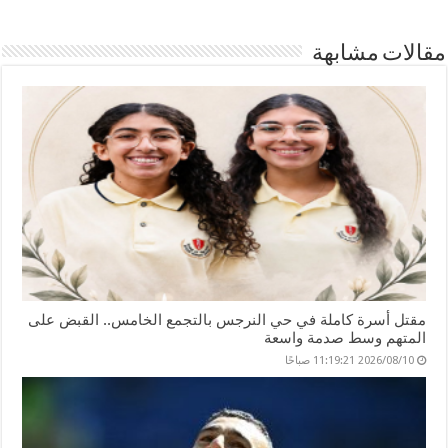
g
dI
t
p
o
er
n
p
o
مقالات مشابهة
k
مقتل أسرة كاملة في حي النرجس بالتجمع الخامس.. القبض على
المتهم وسط صدمة واسعة
2026/08/10 11:19:21 صباحًا