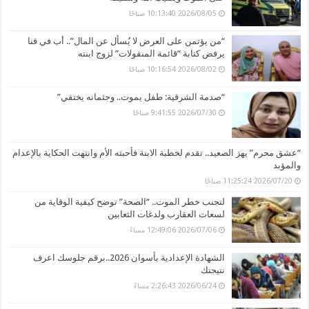
2026/08/05 10:13:40 صباحًا
“من يؤتمن على العرض لا يُسأل عن المال”.. أب في قنا
يرفض كتابة “قائمة المنقولات” لزوج ابنته
2026/08/02 10:16:54 صباحًا
“صدمة الشرقية: طفل يموت.. وجثمانه يختفي”
2026/07/30 9:41:55 صباحًا
“عشق محرم” يهز الصعيد.. تقدم لخطبة الابنة فأحبته الأم وانتهت الحكاية بالإعدام
والمؤبد
2026/07/20 11:25:24 صباحًا
لتجنب خطر الموت.. “الصحة” توضح كيفية الوقاية من
لسعات العقارب ولدغات الثعابين
2026/07/06 12:49:06 مساءً
الشهادة الإعدادية بأسوان 2026..برقم جلوسك اعرف
نتيجتك
2026/06/24 2:26:43 مساءً