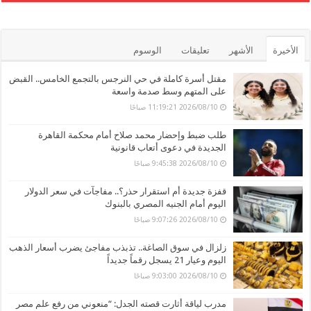
الأخيرة
الأشهر
تعليقات
الوسوم
مقتل أسرة كاملة في حي النرجس بالتجمع الخامس.. القبض
على المتهم وسط صدمة واسعة
2026/08/10 11:19:21 صباحًا
طلب ضبط وإحضار محمد صلاح أمام محكمة القاهرة
الجديدة في دعوى أتعاب قانونية
2026/08/10 9:45:38 صباحًا
قفزة جديدة أم استقرار حذر؟.. مفاجآت في سعر الدولار
اليوم أمام الجنيه المصري بالبنوك
2026/08/10 9:07:26 صباحًا
زلزال في سوق الصاغة.. تذبذب مفاجئ يضرب أسعار الذهب
اليوم وعيار 21 يسجل رقماً جديداً
2026/08/10 9:03:00 صباحًا
مدرب لياقة أثارت قصته الجدل: “منعوني من رفع علم مصر