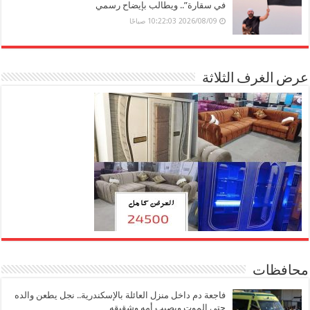
في سقارة”.. ويطالب بإيضاح رسمي
2026/08/09 10:22:03 صباحًا
عرض الغرف الثلاثة
محافظات
فاجعة دم داخل منزل العائلة بالإسكندرية.. نجل يطعن والده
حتى الموت ويصيب أمه وشقيقه