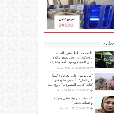
ظات
فاجعة دم داخل منزل العائلة
بالإسكندرية.. نجل يطعن والده
حتى الموت ويصيب أمه وشقيقه
2026/08/05 10:13:40 صباحًا
“من يؤتمن على العرض لا يُسأل
عن المال”.. أب في قنا يرفض
كتابة “قائمة المنقولات” لزوج ابنته
2026/08/02 10:16:54 صباحًا
“صدمة الشرقية: طفل يموت..
وجثمانه يختفي”
2026/07/30 9:41:55 صباحًا