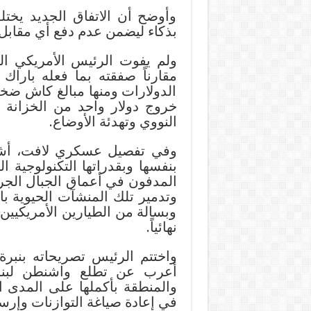
وأوضح أن الاتفاق الجديد يخت
بذكاء ليضمن عدم دفع أي مقابل 
ولم يفوت الرئيس الأمريكي الف
مقارناً صفقته بما فعله باراك
الدولارات ومنها مبالغ كاش ضخم
خروج دولار واحد من الخزانة ا
النووي وتهدئة الأوضاع.
وفي تفصيل عسكري لافت، أشار
بنفسها وبقدراتها التكنولوجية ال
المدفون في أعماق الجبال الجرا
وبسالة من الطيارين الأمريكيين
نهائياً.
واختتم الرئيس تصريحاته بنبرة 
أعرب عن تطلع واشنطن لبنا
والمنطقة بأكملها على المدى ال
في إعادة صياغة التوازنات وإر