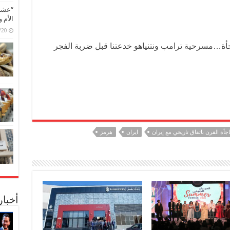
“عشق 
الأم 
6/07/20
اجأة…مسرحية ترامب ونتنياهو خدعتنا قبل ضربة الفجر
جأة القرن باتفاق تاريخي مع إيران
ايران
هرمز
أخبا