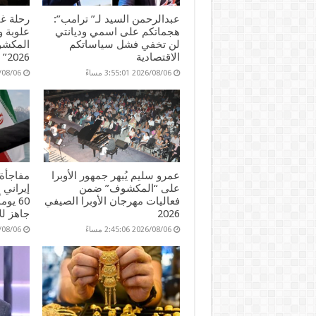
عبدالرحمن السيد لـ” ترامب”:
رحلة غن
هجماتكم على اسمي وديانتي
علوبة 
لن تخفي فشل سياساتكم
المكشوف
الاقتصادية
2026”
2026/08/06 3:55:01 مساءً
2026/08/06 45
عمرو سليم يُبهر جمهور الأوبرا
مفاجأة 
على “المكشوف” ضمن
إيراني 
فعاليات مهرجان الأوبرا الصيفي
60 يو
2026
جاهز لل
2026/08/06 2:45:06 مساءً
2026/08/06 51