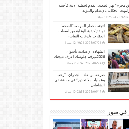
محرم” يهز الصعيد.. تقدم لخطبة الابنة فأحبته
وانتهت الحكاية بالإعدام والمؤبد
202 11:25:24 صباحًا
لتجنب خطر الموت.. “الصحة”
توضح كيفية الوقاية من لسعات
العقارب ولدغات الثعابين
2026/07/06 12:49:06 مساءً
الشهادة الإعدادية بأسوان
2026..برقم جلوسك اعرف نتيجتك
2026/06/24 2:26:43 مساءً
صرخة من خلف الجدران.. “رعب
وعمليات بلا تخدير” في مستشفى
الشاطبي
2026/06/17 10:02:58 صباحًا
ر في صور