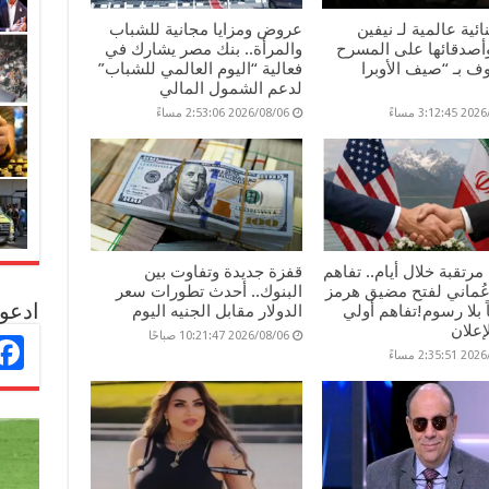
ائية عالمية لـ نيفين
عروض ومزايا مجانية للشباب
وأصدقائها على المسرح
والمرأة.. بنك مصر يشارك في
 بـ “صيف الأوبرا
فعالية “اليوم العالمي للشباب”
لدعم الشمول المالي
3:12: مساءً
2026/08/06 2:53:06 مساءً
مرتقبة خلال أيام.. تفاهم
قفزة جديدة وتفاوت بين
عُماني لفتح مضيق هرمز
البنوك.. أحدث تطورات سعر
ماً بلا رسوم!تفاهم أولي
الدولار مقابل الجنيه اليوم
ادعو 
إعلان
2026/08/06 10:21:47 صباحًا
2:35: مساءً