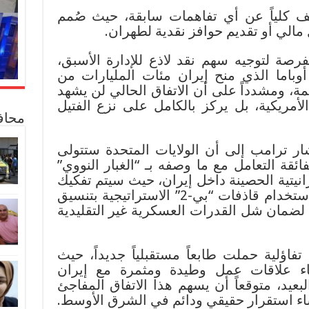
لف كلياً عن أي تفاهمات سابقة، حيث صُمم
مالي أو تقديم حوافز نقدية لطهران.
رصة لتوجيه سهم نقد لاذع للإدارة الأسبق،
 أوباما الذي منح إيران مئات المليارات من
ة، ومشدداً على أن الاتفاق الحالي لن يشهد
لأمريكية، بل يركز بالكامل على نزع الفتيل
محاف
 ترامب إلى أن الولايات المتحدة ستتولى
فائقة التعامل مع ما وصفه بـ “الغبار النووي”
نيتية الحصينة داخل إيران، حيث سيتم تفكيك
وتدمير تلك المنشآت الحيوية باستخدام قاذفات “بي-2” الاستراتيجية بتنسيق
 لضمان شل القدرات العسكرية غير التقليدية
تفاؤلية حملت طابعاً مستقبلياً جديداً، حيث
ء علاقات عمل وطيدة ومثمرة مع إيران
بعيد، متوقعاً أن يسهم هذا الاتفاق المفاجئ
ساء استقرار حقيقي ودائم في الشرق الأوسط.