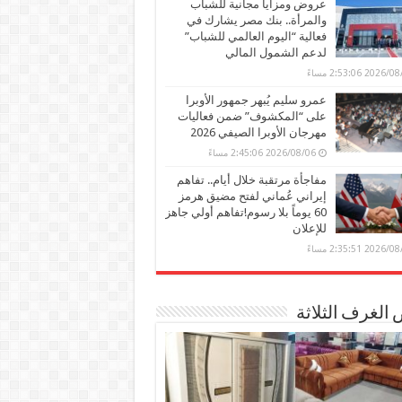
عروض ومزايا مجانية للشباب
والمرأة.. بنك مصر يشارك في
فعالية “اليوم العالمي للشباب”
لدعم الشمول المالي
2026 2:53:06 مساءً
عمرو سليم يُبهر جمهور الأوبرا
على “المكشوف” ضمن فعاليات
مهرجان الأوبرا الصيفي 2026
2026/08/06 2:45:06 مساءً
مفاجأة مرتقبة خلال أيام.. تفاهم
إيراني عُماني لفتح مضيق هرمز
60 يوماً بلا رسوم!تفاهم أولي جاهز
للإعلان
2026 2:35:51 مساءً
الغرف الثلاثة