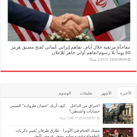
مفاجأة مرتقبة خلال أيام.. تفاهم إيراني عُماني لفتح مضيق هرمز
60 يوماً بلا رسوم!تفاهم أولي جاهز للإعلان
2026/08/06 2:35:51 مساءً
الأخيرة
الأشهر
تعليقات
الوسوم
اختراق من الداخل… كيف أربك “حصان طروادة” الصيني
حسابات واشنطن؟
2026/08/07 7:08:17 مساءً
مسك الختام في الأوبرا…طارق طرقان يُحيي ذكريات
الطفولة وعمرو سليم يسحر عروس البحر