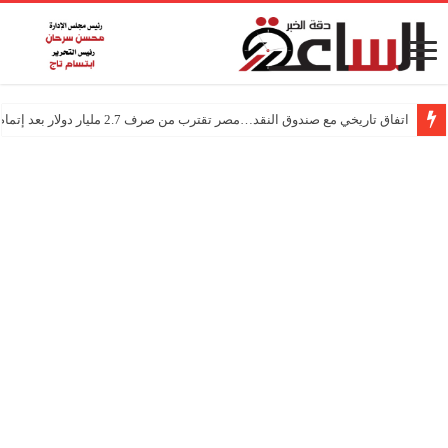
اتفاق تاريخي مع صندوق النقد…مصر تقترب من صرف 2.7 مليار دولار بعد إتمام المراجعتين
درجات الحرارة اليوم في مصر… أجواء باردة مع أمطار خفيفة