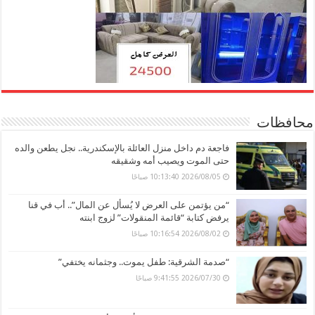
محافظات
فاجعة دم داخل منزل العائلة بالإسكندرية.. نجل يطعن والده
حتى الموت ويصيب أمه وشقيقه
2026/08/05 10:13:40 صباحًا
“من يؤتمن على العرض لا يُسأل عن المال”.. أب في قنا
يرفض كتابة “قائمة المنقولات” لزوج ابنته
2026/08/02 10:16:54 صباحًا
“صدمة الشرقية: طفل يموت.. وجثمانه يختفي”
2026/07/30 9:41:55 صباحًا