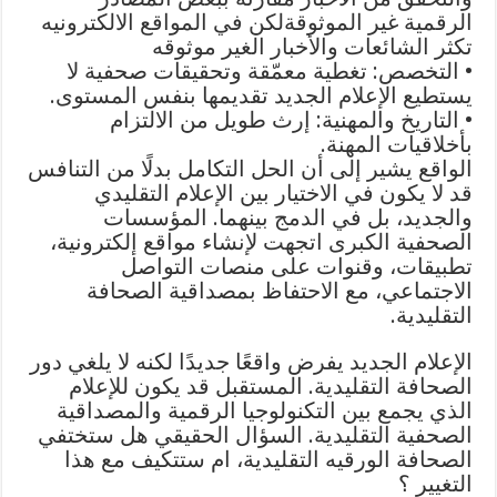
الرقمية غير الموثوقةلكن في المواقع الالكترونيه
تكثر الشائعات والأخبار الغير موثوقه
• التخصص: تغطية معمّقة وتحقيقات صحفية لا
يستطيع الإعلام الجديد تقديمها بنفس المستوى.
• التاريخ والمهنية: إرث طويل من الالتزام
بأخلاقيات المهنة.
الواقع يشير إلى أن الحل التكامل بدلًا من التنافس
قد لا يكون في الاختيار بين الإعلام التقليدي
والجديد، بل في الدمج بينهما. المؤسسات
الصحفية الكبرى اتجهت لإنشاء مواقع إلكترونية،
تطبيقات، وقنوات على منصات التواصل
الاجتماعي، مع الاحتفاظ بمصداقية الصحافة
التقليدية.
الإعلام الجديد يفرض واقعًا جديدًا لكنه لا يلغي دور
الصحافة التقليدية. المستقبل قد يكون للإعلام
الذي يجمع بين التكنولوجيا الرقمية والمصداقية
الصحفية التقليدية. السؤال الحقيقي هل ستختفي
الصحافة الورقيه التقليدية، ام ستتكيف مع هذا
التغيير ؟