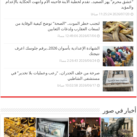
“عشق محرم” يهز الصعيد.. تقدم لخطبة الابنة فأحبته الأم وانتهت الحكاية بالإعدام
والمؤبد
2026/07/20 11:25:24 صباحًا
لتجنب خطر الموت.. “الصحة” توضح كيفية الوقاية من
لسعات العقارب ولدغات الثعابين
2026/07/06 12:49:06 مساءً
الشهادة الإعدادية بأسوان 2026..برقم جلوسك اعرف
نتيجتك
2026/06/24 2:26:43 مساءً
صرخة من خلف الجدران.. “رعب وعمليات بلا تخدير” في
مستشفى الشاطبي
2026/06/17 10:02:58 صباحًا
أخبار في صور