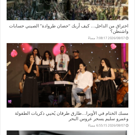
اختراق من الداخل… كيف أربك “حصان طروادة” الصيني حسابات
واشنطن؟
2026/08/07 7:08:17 مساءً
مسك الختام في الأوبرا…طارق طرقان يُحيي ذكريات الطفولة
وعمرو سليم يسحر عروس البحر
2026/08/07 6:55:15 مساءً