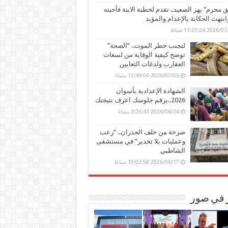
محرم” يهز الصعيد.. تقدم لخطبة الابنة فأحبته
وانتهت الحكاية بالإعدام والمؤبد
202 11:25:24 صباحًا
لتجنب خطر الموت.. “الصحة”
توضح كيفية الوقاية من لسعات
العقارب ولدغات الثعابين
2026/07/06 12:49:06 مساءً
الشهادة الإعدادية بأسوان
2026..برقم جلوسك اعرف نتيجتك
2026/06/24 2:26:43 مساءً
صرخة من خلف الجدران.. “رعب
وعمليات بلا تخدير” في مستشفى
الشاطبي
2026/06/17 10:02:58 صباحًا
ر في صور