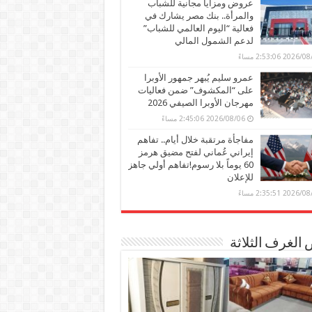
عروض ومزايا مجانية للشباب
والمرأة.. بنك مصر يشارك في
فعالية “اليوم العالمي للشباب”
لدعم الشمول المالي
2026 2:53:06 مساءً
عمرو سليم يُبهر جمهور الأوبرا
على “المكشوف” ضمن فعاليات
مهرجان الأوبرا الصيفي 2026
2026/08/06 2:45:06 مساءً
مفاجأة مرتقبة خلال أيام.. تفاهم
إيراني عُماني لفتح مضيق هرمز
60 يوماً بلا رسوم!تفاهم أولي جاهز
للإعلان
2026 2:35:51 مساءً
الغرف الثلاثة