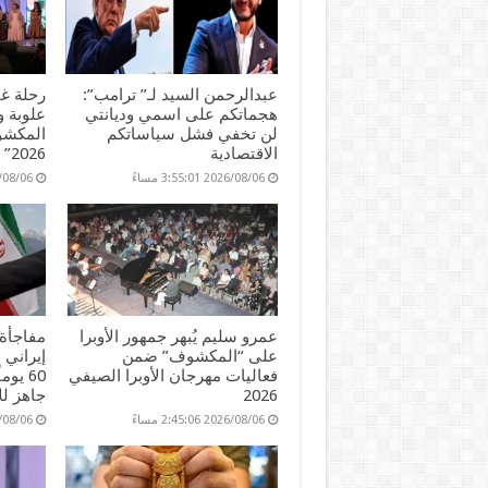
عبدالرحمن السيد لـ” ترامب”:
رحلة غن
هجماتكم على اسمي وديانتي
علوبة 
لن تخفي فشل سياساتكم
المكشوف
الاقتصادية
2026”
2026/08/06 3:55:01 مساءً
2026/08/06 45
عمرو سليم يُبهر جمهور الأوبرا
مفاجأة 
على “المكشوف” ضمن
إيراني 
فعاليات مهرجان الأوبرا الصيفي
60 يو
2026
جاهز لل
2026/08/06 2:45:06 مساءً
2026/08/06 51