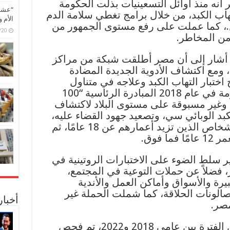
ر أنه منذ أوائل التسعينيات بذلت الحكومة
“عشق 
التهاب الكبد، من خلال برامج تغطي سلامة الدم
الأم 
.، كما عملت على رفع مستوى الجمهور من
6/07/20
 من المخاطر.
ير أشار إلى أن مصر أطلقت شبكة من مراكز
العلاج المتخصصة في عام 2006، ومع اكتشاف الأدوية الجديدة المضادة
 في عام 2014، أصبح اختبار التهاب الكبد وعلاجه في متناول
الجميع مجانًا، كما أطلقت الحكومة في عام 2018 المبادرة الرئاسية “100
غير مسبوقة على مستوى البلاد لاكتشاف
كبد الوبائي سي، وتصعيد جهود القضاء عليه،
حيث استهدفت الحملة جميع الأشخاص الذين تزيد أعمارهم عن 18 عامًا، ثم
 فوق.
ير سلط الضوء على الاختبارات الروتينية في
فضلاً عن حملات التوعية في المجتمع،
رة والأسواق وأماكن العمل والأندية
الونات الحلاقة، كما شملت الحملة غير
أخبا
صر.
وتابع، أن التقرير أوضح، أنه خلال الفترة بين عامي 2018 و2022، تم فحص