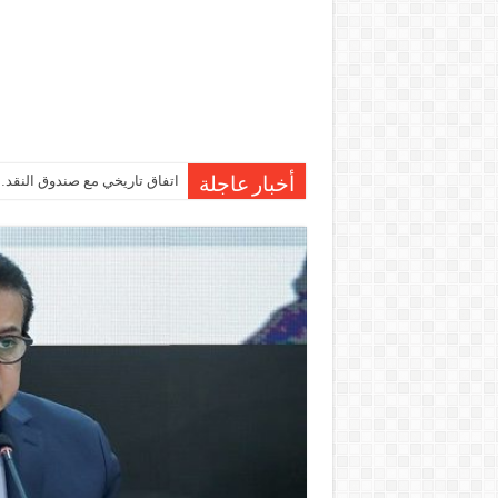
اتفاق تاريخي مع صندوق النقد…مصر تقترب من صرف 7
أخبار عاجلة