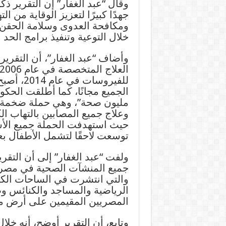
وقال “عبد الغفار” إن التقرير ذك
جهدًا كبيرًا لتعزيز الوقاية من 
ومكافحة العدوى وسلامة الحقن
خلال التوعية وتنفيذ برامج الحد
وأضاف “عبد الغفار”، أن التقر
للفيروسات
مليون صحة”، وهي حملة ضخمة و
وعلاج جميع المصابين بالتهاب ال
توسعت لاحقًا لتشمل الأطفال بعمر 12 عامًا فما
ولفت “عبد الغفار” إلى أن التقر
جميع المنشآت الصحية في مصر، 
والتي انتشرت في الساحات الكبي
الرياضية والمساجد والكنائس وص
المصريين المقيمين على أرض م