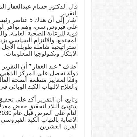
قال الدكتور حسام عبدالغفار ا
التقرير
أشار إلى أن هن
على فيروس سي، وهم توافر البيانا
قوية للرعاية الصحية العامة، و
المجتمع، والالتزام السياسي بزي
استراتيجية شاملة طويلة الأجل 
الابتكار وتكنولوجيا
المعلومات
.
دولة تحصل على المركز الذهبي ف
وفقًا لمعايير منظمة الصحة العا
والعلاج لالتهاب الكبد الوبائي ف
وتابع، أن التقرير أكد على تحق
ستهيئ البلاد لتحقيق خفض معدلا
الإصابة بالتهاب الكبد الفيروسي
القرن العشرين.