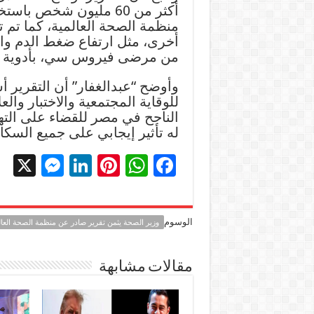
أكثر من 60 مليون شخص 
منظمة الصحة العالمية، كما تم
من مرضى فيروس سي، بأدوية مصنعة محل
وأوضح “عبدالغفار” أن التقرير أ
للوقاية المجتمعية والاختبار وال
الناجح في مصر للقضاء على الته
له تأثير إيجابي على جميع السكا
X
M
Li
Pi
W
F
es
n
nt
h
ac
se
k
er
at
e
الوسوم
وزير الصحة يثمن تقرير صادر عن منظمة الصحة الع
n
e
es
sA
b
g
dI
t
p
o
مقالات مشابهة
er
n
p
o
k