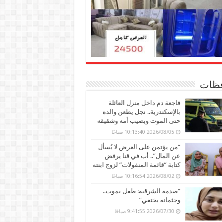
ظات
فاجعة دم داخل منزل العائلة
بالإسكندرية.. نجل يطعن والده
حتى الموت ويصيب أمه وشقيقه
2026/08/05 10:13:40 صباحًا
“من يؤتمن على العرض لا يُسأل
عن المال”.. أب في قنا يرفض
كتابة “قائمة المنقولات” لزوج ابنته
2026/08/02 10:16:54 صباحًا
“صدمة الشرقية: طفل يموت..
وجثمانه يختفي”
2026/07/30 9:41:55 صباحًا