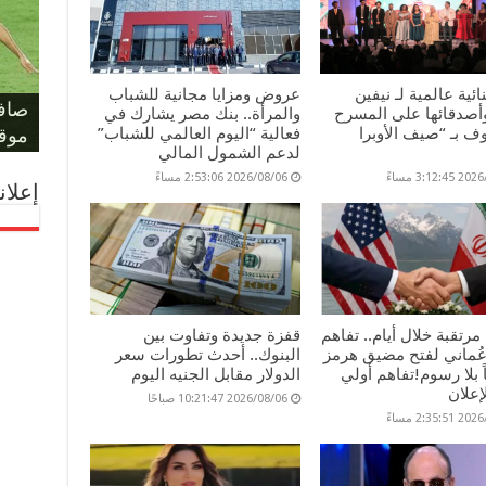
حكم 
مؤام
ائية عالمية لـ نيفين
عروض ومزايا مجانية للشباب
مونو
حسا
ليلة
على 
صافر
المل
وأصدقائها على المسرح
والمرأة.. بنك مصر يشارك في
 بـ “صيف الأوبرا
فعالية “اليوم العالمي للشباب”
والد
الفر
بكأس
يهدد
لمعر
أمام أ
موقف
لدعم الشمول المالي
3:12: مساءً
2026/08/06 2:53:06 مساءً
إعلان
مرتقبة خلال أيام.. تفاهم
قفزة جديدة وتفاوت بين
عُماني لفتح مضيق هرمز
البنوك.. أحدث تطورات سعر
ماً بلا رسوم!تفاهم أولي
الدولار مقابل الجنيه اليوم
إعلان
2026/08/06 10:21:47 صباحًا
2:35: مساءً