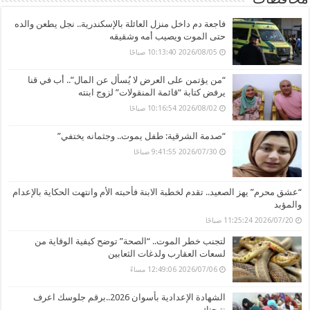
فاجعة دم داخل منزل العائلة بالإسكندرية.. نجل يطعن والده
حتى الموت ويصيب أمه وشقيقه
2026/08/05 10:13:40 صباحًا
“من يؤتمن على العرض لا يُسأل عن المال”.. أب في قنا
يرفض كتابة “قائمة المنقولات” لزوج ابنته
2026/08/02 10:16:54 صباحًا
“صدمة الشرقية: طفل يموت.. وجثمانه يختفي”
2026/07/30 9:41:55 صباحًا
“عشق محرم” يهز الصعيد.. تقدم لخطبة الابنة فأحبته الأم وانتهت الحكاية بالإعدام
والمؤبد
2026/07/20 11:25:24 صباحًا
لتجنب خطر الموت.. “الصحة” توضح كيفية الوقاية من
لسعات العقارب ولدغات الثعابين
2026/07/06 12:49:06 مساءً
الشهادة الإعدادية بأسوان 2026..برقم جلوسك اعرف
نتيجتك