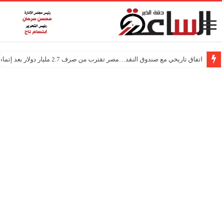
اتفاق تاريخي مع صندوق النقد…مصر تقترب من صرف 2.7 مليار دولار بعد إتمام المراجعتين