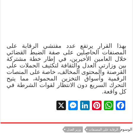
بهذا القرار يرتفع عدد مفتشي الرقابة على
المصنفات الحاصلين على صفة الضبط القضائي
خلال العامين الأخيرين، في إطار خطة مشتركة
بين وزارتي العدل والثقافة لتكثيف الحملات على
القرصنة والمحتوى المخالف، خاصة على المنصات
الرقمية وأسواق التخزين المحمولة، مما يتيح
التحرك السريع دون الانتظار لقوات الشرطة في
كل واقعة.
X
M
Li
Pi
W
F
es
n
nt
h
ac
se
k
er
at
e
الوسوم
الرقابة على المصنفات
وزير العدل