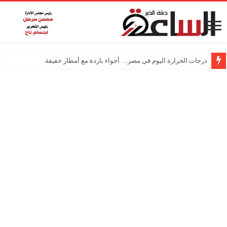
استقرار أسعار الذهب في مصر اليوم عند 5450 جنيهًا لعيار 21