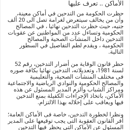
الأماكن .. تعرف عليها
حظرت الحكومة من التدحين في أماكن معينة،
وأن من يخالف سيتعرض لغرامة تصل الى 20 ألف
جنيه، حيث خظرت التدحين نهائيا ، في المصالح
الحكومية وتساءل عدد من المواطنين عن عقوبات
التدخين داخل المنشآت الصحية والمصالح
الحكومية ، ويقدم لطم التفاصيل في السطور
التالية.
حظر قانون الوقاية من أضرار التدخين، رقم 52
لسنة 1981، وتعديلاته، التدخين نهائيا بكافة صوره
فى مختلف المنشآت الصحية، والتعليمية
والمصالح الحكومية والنوادي الرياضية والاجتماعية
ومراكز الشباب وألزم المدير المسئول عن هذه
الأماكن، باتخاذ الإجراءات الكفيلة بمنع التدخين
فيها ويعاقب على إخلاله بهذا الالتزام.
ونظرا لخطورة
التدخين
، خاصة فى الأماكن العامة؛
أقر القانون العقوبة التى يجب توقيعها على المدير
المسئول عن الأماكن التى يحظر فيها التدخين