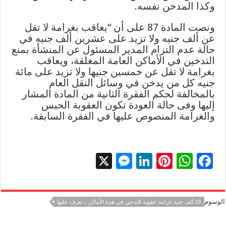
وكذا المدخن نفسه.
ونصت المادة 87 على أن “يعاقب بغرامة لا تقل
عن ألف جنيه ولا تزيد على عشرين ألف جنيه في
حالة عدم التزام المدير المسئول عن المنشأة بمنع
التدخين في الأماكن العامة المغلقة، ويعاقب
بغرامة لا تقل عن خمسين جنيها ولا تزيد على مائة
جنيه كل من يدخن في وسائل النقل العام
بالمخالفة لحكم الفقرة الثانية من المادة المشار
إليها وفى حالة العودة تكون العقوبة الحبس
والغرامة المنصوص عليها في الفقرة السابقة.
X
M
Li
Pi
W
F
es
n
nt
h
ac
se
k
er
at
e
الوسوم
20 ألف جنيه غرامة عقوبة التدحين في هذة الأماكن .. تعرف عليها
n
e
es
sA
b
g
dI
t
p
o