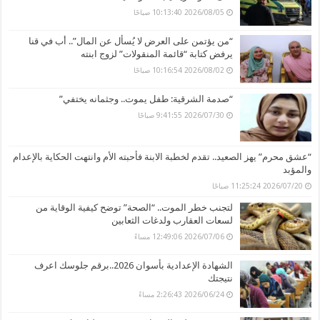
2026/08/05 10:13:40 صباحًا
“من يؤتمن على العرض لا يُسأل عن المال”.. أب في قنا
يرفض كتابة “قائمة المنقولات” لزوج ابنته
2026/08/02 10:16:54 صباحًا
“صدمة الشرقية: طفل يموت.. وجثمانه يختفي”
2026/07/30 9:41:55 صباحًا
“عشق محرم” يهز الصعيد.. تقدم لخطبة الابنة فأحبته الأم وانتهت الحكاية بالإعدام
والمؤبد
2026/07/20 11:25:24 صباحًا
لتجنب خطر الموت.. “الصحة” توضح كيفية الوقاية من
لسعات العقارب ولدغات الثعابين
2026/07/06 12:49:06 مساءً
الشهادة الإعدادية بأسوان 2026..برقم جلوسك اعرف
نتيجتك
2026/06/24 2:26:43 مساءً