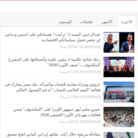
الأخيرة
الأشهر
تعليقات
الوسوم
عبدالرحمن السيد لـ” ترامب”: هجماتكم على اسمي وديانتي
لن تخفي فشل سياساتكم الاقتصادية
2026/08/06 3:55:01 مساءً
رحلة غنائية عالمية لـ نيفين علوبة وأصدقائها على المسرح
المكشوف بـ “صيف الأوبرا 2026”
2026/08/06 3:12:45 مساءً
عروض ومزايا مجانية للشباب والمرأة.. بنك مصر يشارك في
فعالية “اليوم العالمي للشباب” لدعم الشمول المالي
2026/08/06 2:53:06 مساءً
عمرو سليم يُبهر جمهور الأوبرا على “المكشوف” ضمن
فعاليات مهرجان الأوبرا الصيفي 2026
2026/08/06 2:45:06 مساءً
مفاجأة مرتقبة خلال أيام.. تفاهم إيراني عُماني لفتح مضيق