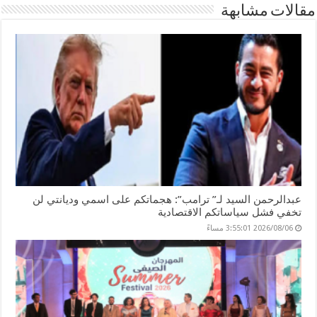
مقالات مشابهة
er
n
p
o
k
عبدالرحمن السيد لـ” ترامب”: هجماتكم على اسمي وديانتي لن
تخفي فشل سياساتكم الاقتصادية
2026/08/06 3:55:01 مساءً