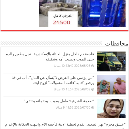
محافظات
فاجعة دم داخل منزل العائلة بالإسكندرية.. نجل يطعن والده
حتى الموت ويصيب أمه وشقيقه
2026/08/05 10:13:40 صباحًا
“من يؤتمن على العرض لا يُسأل عن المال”.. أب في قنا
يرفض كتابة “قائمة المنقولات” لزوج ابنته
2026/08/02 10:16:54 صباحًا
“صدمة الشرقية: طفل يموت.. وجثمانه يختفي”
2026/07/30 9:41:55 صباحًا
“عشق محرم” يهز الصعيد.. تقدم لخطبة الابنة فأحبته الأم وانتهت الحكاية بالإعدام