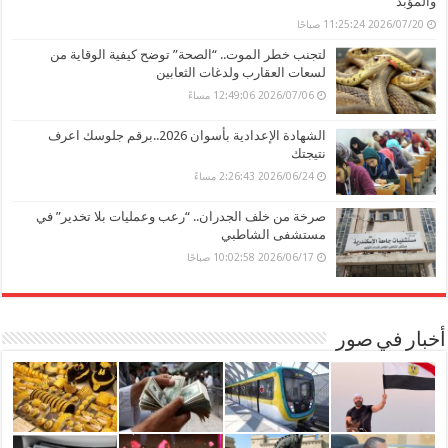
والمؤبد
2026/07/20 11:25:24 صباحًا
لتجنب خطر الموت.. “الصحة” توضح كيفية الوقاية من
لسعات العقارب ولدغات الثعابين
2026/07/06 12:49:06 مساءً
الشهادة الإعدادية بأسوان 2026..برقم جلوسك اعرف
نتيجتك
2026/06/24 2:26:43 مساءً
صرخة من خلف الجدران.. “رعب وعمليات بلا تخدير” في
مستشفى الشاطبي
2026/06/17 10:02:58 صباحًا
أخبار في صور