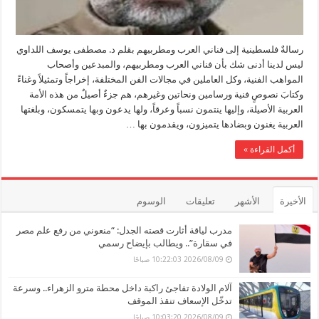
رسالةٌ فلسطينية إلى فناني العرب ومطربيهم بقلم د. مصطفى يوسف اللداوي
ليس لدينا أدنى شك بأن فناني العرب ومطربيهم، والمبدعين وأصحاب
المواهب الفنية، وكل العاملين في مجالات الفن المختلفة، إخراجاً وتمثيلاً وغناءً
وكتابَ نصوصٍ فنية ورسامين ونحاتين وغيرهم، هم جزءٌ أصيلٌ من هذه الأمة
العربية الأصيلة، وإليها ينتمون نسباً وعرقاً، ولها يدعون وبها يتمسكون، وبلغتها
العربية يغنون وبضادها يتميزون، ويقدمون بها …
أكمل القراءة »
الأخيرة
الأشهر
تعليقات
الوسوم
مدرب لياقة أثارت قصته الجدل: “منعوني من رفع علم مصر
في سقارة”.. ويطالب بإيضاح رسمي
2026/08/09 10:22:03 صباحًا
آلام الولادة تفاجئ راكبة داخل محطة مترو الزهراء.. وسرعة
تدخّل الإسعاف تنقذ الموقف
2026/08/09 10:03:20 صباحًا