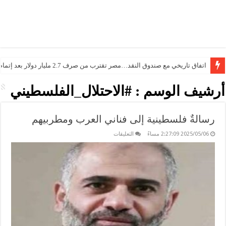
اتفاق تاريخي مع صندوق النقد…مصر تقترب من صرف 2.7 مليار دولار بعد إتمام المراجعتين
أرشيف الوسم :
#الاحتلال_الفلسطيني
رسالةٌ فلسطينية إلى فناني العرب ومطربيهم
على
2025/05/06 2:27:09 مساءً
التعليقات
رسالةٌ
فلسطينية
إلى
فناني
العرب
ومطربيهم
مغلقة