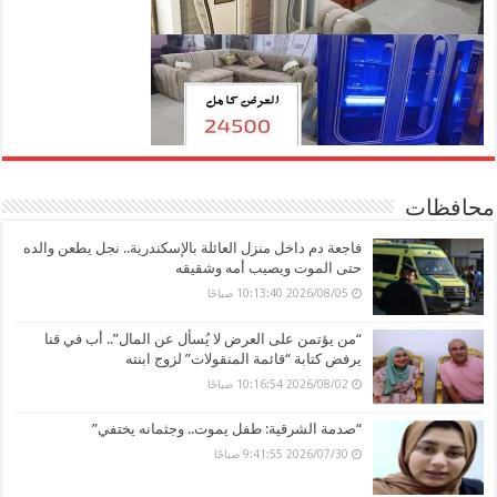
محافظات
فاجعة دم داخل منزل العائلة بالإسكندرية.. نجل يطعن والده
حتى الموت ويصيب أمه وشقيقه
2026/08/05 10:13:40 صباحًا
“من يؤتمن على العرض لا يُسأل عن المال”.. أب في قنا
يرفض كتابة “قائمة المنقولات” لزوج ابنته
2026/08/02 10:16:54 صباحًا
“صدمة الشرقية: طفل يموت.. وجثمانه يختفي”
2026/07/30 9:41:55 صباحًا