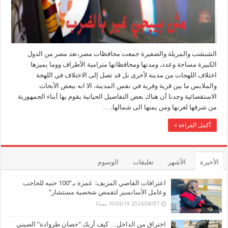
الشبشب والمريلة والضفيرة جمعت محافظات مصر،تعد مصر من الدول
الكبيرة مساحة وعدد، ومدنها ومحافظاتها مترامية الأطراف ووما يميزها
اختلاف اللهجات من مدينة لأخرى بل قد تصل إلى الاختلاف في اللهجة
والملابس ما بين قرية وقرية في نفس المدينة، الا انه ببعض الأبحاث
الاستقصائية وجدنا أن هناك بعض التفاصيل الحياتية يقوم بها أبناء الجمهورية
من شرقها لغربها ومن يمنها الى شمالها. …
أكمل القراءة »
الأخيرة
الأشهر
تعليقات
الوسوم
اعترافات القاضي المزيف: غمزة بـ”100 جنيه للحاجب
وعامل الأسانسير لتقمص شخصية مستشار”
2026/08/07 10:06:19 مساءً
اختراق من الداخل… كيف أربك “حصان طروادة” الصيني