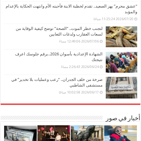
“عشق محرم” يهز الصعيد.. تقدم لخطبة الابنة فأحبته الأم وانتهت الحكاية بالإعدام
والمؤبد
2026/07/20 11:25:24 صباحًا
لتجنب خطر الموت.. “الصحة” توضح كيفية الوقاية من
لسعات العقارب ولدغات الثعابين
2026/07/06 12:49:06 مساءً
الشهادة الإعدادية بأسوان 2026..برقم جلوسك اعرف
نتيجتك
2026/06/24 2:26:43 مساءً
صرخة من خلف الجدران.. “رعب وعمليات بلا تخدير” في
مستشفى الشاطبي
2026/06/17 10:02:58 صباحًا
أخبار في صور