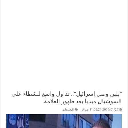
“بلبن وصل إسرائيل”.. تداول واسع لنشطاء على
السوشيال ميديا بعد ظهور العلامة
على
2026/01/27 11:06:21 صباحًا
التعليقات
“بلبن
وصل
إسرائيل”..
تداول
واسع