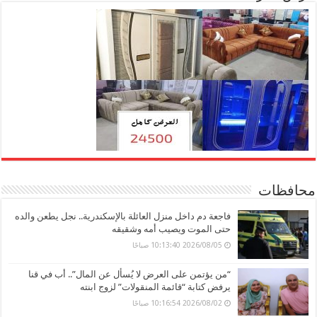
محافظات
فاجعة دم داخل منزل العائلة بالإسكندرية.. نجل يطعن والده
حتى الموت ويصيب أمه وشقيقه
2026/08/05 10:13:40 صباحًا
“من يؤتمن على العرض لا يُسأل عن المال”.. أب في قنا
يرفض كتابة “قائمة المنقولات” لزوج ابنته
2026/08/02 10:16:54 صباحًا