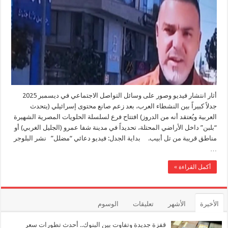
لنشطاء
على
السوشيال
ميديا
بعد
ظهور
العلامة
مغلقة
أثار انتشار فيديو وصور على وسائل التواصل الاجتماعي في ديسمبر 2025
جدلاً كبيراً بين النشطاء العرب، بعد زعم صانع محتوى إسرائيلي (يتحدث
العربية ويُعتقد أنه من الدروز) افتتاح فرع لسلسلة الحلويات المصرية الشهيرة
“بلبن” داخل الأراضي المحتلة، تحديداً في مدينة شفا عمرو (الجليل الغربي) أو
مناطق قريبة من تل أبيب. بداية الجدل: فيديو دعائي “مضلل” نشر البلوجر
…
أكمل القراءة »
الأخيرة
الأشهر
تعليقات
الوسوم
قفزة جديدة وتفاوت بين البنوك.. أحدث تطورات سعر