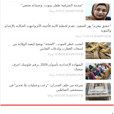
“صدمة الشرقية: طفل يموت.. وجثمانه يختفي”
2026/07/30 9:41:55 صباحًا
“عشق محرم” يهز الصعيد.. تقدم لخطبة الابنة فأحبته الأم وانتهت الحكاية بالإعدام
والمؤبد
2026/07/20 11:25:24 صباحًا
لتجنب خطر الموت.. “الصحة” توضح كيفية الوقاية من
لسعات العقارب ولدغات الثعابين
2026/07/06 12:49:06 مساءً
الشهادة الإعدادية بأسوان 2026..برقم جلوسك اعرف
نتيجتك
2026/06/24 2:26:43 مساءً
صرخة من خلف الجدران.. “رعب وعمليات بلا تخدير” في
مستشفى الشاطبي
2026/06/17 10:02:58 صباحًا