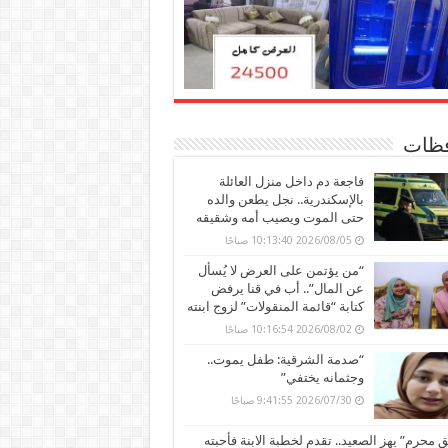
ظات
فاجعة دم داخل منزل العائلة
بالإسكندرية.. نجل يطعن والده
حتى الموت ويصيب أمه وشقيقه
2026/08/05 10:13:40 صباحًا
“من يؤتمن على العرض لا يُسأل
عن المال”.. أب في قنا يرفض
كتابة “قائمة المنقولات” لزوج ابنته
2026/08/02 10:16:54 صباحًا
“صدمة الشرقية: طفل يموت..
وجثمانه يختفي”
2026/07/30 9:41:55 صباحًا
محرم” يهز الصعيد.. تقدم لخطبة الابنة فأحبته