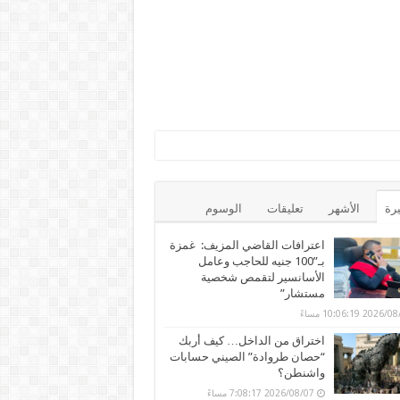
يرة
الأشهر
تعليقات
الوسوم
اعترافات القاضي المزيف: غمزة
بـ”100 جنيه للحاجب وعامل
الأسانسير لتقمص شخصية
مستشار”
202 10:06:19 مساءً
اختراق من الداخل… كيف أربك
“حصان طروادة” الصيني حسابات
واشنطن؟
2026/08/07 7:08:17 مساءً