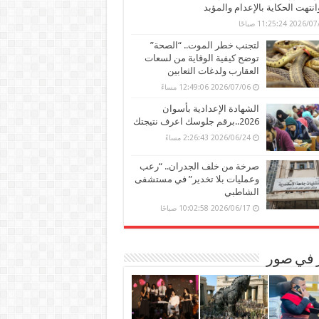
وانتهت الحكاية بالإعدام والمؤبد
202 11:25:24 صباحًا
لتجنب خطر الموت.. “الصحة”
توضح كيفية الوقاية من لسعات
العقارب ولدغات الثعابين
2026/07/06 12:49:06 مساءً
الشهادة الإعدادية بأسوان
2026..برقم جلوسك اعرف نتيجتك
2026/06/24 2:26:43 مساءً
صرخة من خلف الجدران.. “رعب
وعمليات بلا تخدير” في مستشفى
الشاطبي
2026/06/17 10:02:58 صباحًا
ر في صور