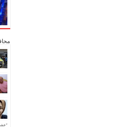
محاف
“عشق 