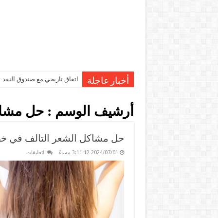
اتفاق تاريخي مع صندوق النقد…مصر تقترب من صرف 7
أخبار عاجلة
أرشيف الوسم :
حل مشاك
حل مشاكل الشعر التالف في خ
على
2024/07/01 3:11:12 مساءً
التعليقات
حل
مشاكل
الشعر
التالف
في
خطوات
مغلقة