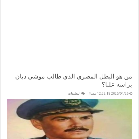
من هو البطل المصري الذي طالب موشي ديان
براسه علنا؟
على
2025/04/26 12:32:18 مساءً
التعليقات
من
هو
البطل
المصري
الذي
طالب
موشي
ديان
براسه
علنا؟
مغلقة