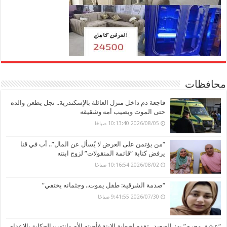
محافظات
فاجعة دم داخل منزل العائلة بالإسكندرية.. نجل يطعن والده
حتى الموت ويصيب أمه وشقيقه
2026/08/05 10:13:40 صباحًا
“من يؤتمن على العرض لا يُسأل عن المال”.. أب في قنا
يرفض كتابة “قائمة المنقولات” لزوج ابنته
2026/08/02 10:16:54 صباحًا
“صدمة الشرقية: طفل يموت.. وجثمانه يختفي”
2026/07/30 9:41:55 صباحًا
“عشق محرم” يهز الصعيد.. تقدم لخطبة الابنة فأحبته الأم وانتهت الحكاية بالإعدام