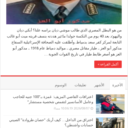
من هو البطل المصري الذي طالب موشي ديان براسه علنا؟ أبكي ديان
واليهو:د بعد 40 يوم من النكسة جولدا ما:ئير هددته بنسف قريته ميت أبو غالب
التابعة لمركز كفر سعد بدمياط. وأطلقت عليه الصحافة الإسر:ائيلية السفاح
مدكور أبو العز .. طيار مقاتل مصري .. مواليد دمياط عام 1918 .. مدكور أبو
العز هو أصغر ظابط طيار في تاريخ القوات الجوية …
أكمل القراءة »
الأخيرة
الأشهر
تعليقات
الوسوم
اعترافات القاضي المزيف: غمزة بـ”100 جنيه للحاجب
وعامل الأسانسير لتقمص شخصية مستشار”
2026/08/07 10:06:19 مساءً
اختراق من الداخل… كيف أربك “حصان طروادة” الصيني
حسابات واشنطن؟