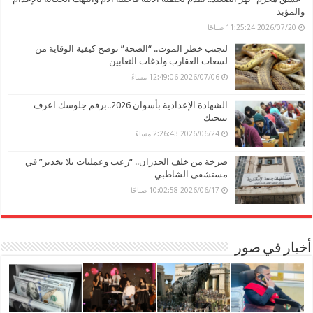
والمؤبد
2026/07/20 11:25:24 صباحًا
لتجنب خطر الموت.. “الصحة” توضح كيفية الوقاية من
لسعات العقارب ولدغات الثعابين
2026/07/06 12:49:06 مساءً
الشهادة الإعدادية بأسوان 2026..برقم جلوسك اعرف
نتيجتك
2026/06/24 2:26:43 مساءً
صرخة من خلف الجدران.. “رعب وعمليات بلا تخدير” في
مستشفى الشاطبي
2026/06/17 10:02:58 صباحًا
أخبار في صور