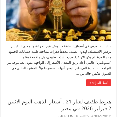
والذهب
يكسر
التوقعات
مغلقة
شاشات العرض في أسواق الصاغة لا تتوقف عن الحركة، والمعدن النفيس
يرفض الاستسلام لهدوء الصيف محققاً قفزات مفاجئة قلبت حسابات الجميع.
هذه المرة، لم يكن الارتفاع مجرد تذبذب طبيعي، بل جاء مدفوعاً بـ
“تسونامي” عالمي أعاد بريق المعدن الأصفر إلى الواجهة بقوة، بعد موجة من
التراجعات الحادة التي ظن البعض أنها ستستمر طويلاً. المشهد الحالي في
السوق يعكس حالة من …
أكمل القراءة »
هبوط طفيف لعيار 21.. أسعار الذهب اليوم الاثنين
2 فبراير 2026 في مصر
على
2026/02/02 8:55:04 صباحًا
التعليقات