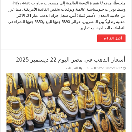
ملحوظًا، مدفوعًا بقفزة الأوقية العالمية إلى مستويات تجاوزت 4438 دولارًا،
وسط توترات جيوسياسية عالمية وتوقعات بخفض الفائدة الأمريكية، مما عزز
من جاذبية المعدن الأصفر كملاذ آمن. سجل جرام الذهب عيار 21، الأكثر
شعبية وتداولًا بين المصريين، حوالي 5890 جنيهًا للبيع و5850 جنيهًا للشراء في
التعاملات الصباحية، مع تقارير …
أكمل القراءة »
أسعار الذهب في مصر اليوم 22 ديسمبر 2025
على
2025/12/22 8:53:51 صباحًا
التعليقات
أسعار
الذهب
في
مصر
اليوم
22
ديسمبر
2025
مغلقة