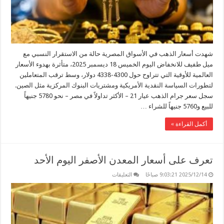
2025
مغلقة
شهدت أسعار الذهب في الأسواق المصرية حالة من الاستقرار النسبي مع
ميل طفيف للانخفاض اليوم الخميس 18 ديسمبر 2025، متأثرة بهدوء الأسعار
العالمية للأوقية التي تتراوح حول 4300-4338 دولار، وسط ترقب المتعاملين
لتطورات السياسة النقدية الأمريكية ومشتريات البنوك المركزية مثل الصين.
سجل سعر جرام الذهب عيار 21 – الأكثر تداولاً في مصر – نحو 5780 جنيهاً
للبيع و5760 جنيهاً للشراء …
أكمل القراءة »
تعرف على أسعار المعدن الأصفر اليوم الأحد
على
2025/12/14 9:03:21 صباحًا
التعليقات
تعرف
على
أسعار
المعدن
الأصفر
اليوم
الأحد