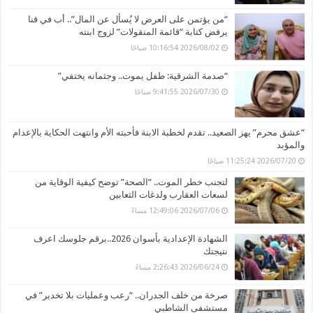
“من يؤتمن على العرض لا يُسأل عن المال”.. أب في قنا
يرفض كتابة “قائمة المنقولات” لزوج ابنته
2026/08/02 10:16:54 صباحًا
“صدمة الشرقية: طفل يموت.. وجثمانه يختفي”
2026/07/30 9:41:55 صباحًا
“عشق محرم” يهز الصعيد.. تقدم لخطبة الابنة فأحبته الأم وانتهت الحكاية بالإعدام
والمؤبد
2026/07/20 11:25:24 صباحًا
لتجنب خطر الموت.. “الصحة” توضح كيفية الوقاية من
لسعات العقارب ولدغات الثعابين
2026/07/06 12:49:06 مساءً
الشهادة الإعدادية بأسوان 2026..برقم جلوسك اعرف
نتيجتك
2026/06/24 2:26:43 مساءً
صرخة من خلف الجدران.. “رعب وعمليات بلا تخدير” في
مستشفى الشاطبي