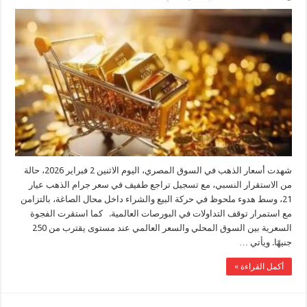
هبوط
طفيف
لعيار
21..
أسعار
الذهب
اليوم
الاثنين
2
فبراير
2026
في
مصر
مغلقة
شهدت أسعار الذهب في السوق المصري، اليوم الاثنين 2 فبراير 2026، حالة
من الاستقرار النسبي، مع تسجيل تراجع طفيف في سعر جرام الذهب عيار
21، وسط هدوء ملحوظ في حركة البيع والشراء داخل محال الصاغة، بالتزامن
مع استمرار توقف التداولات في البورصات العالمية. كما استقرت الفجوة
السعرية بين السوق المحلي والسعر العالمي عند مستوى يقترب من 250
جنيهًا. ويأتي …
أكمل القراءة »