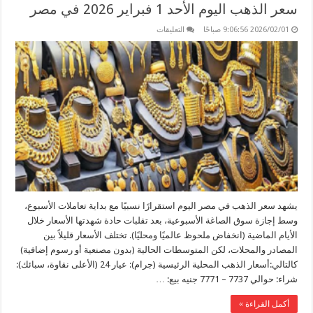
سعر الذهب اليوم الأحد 1 فبراير 2026 في مصر
على
2026/02/01 9:06:56 صباحًا
التعليقات
سعر
الذهب
اليوم
الأحد
1
فبراير
2026
في
مصر
مغلقة
يشهد سعر الذهب في مصر اليوم استقرارًا نسبيًا مع بداية تعاملات الأسبوع،
وسط إجازة سوق الصاغة الأسبوعية، بعد تقلبات حادة شهدتها الأسعار خلال
الأيام الماضية (انخفاض ملحوظ عالميًا ومحليًا). تختلف الأسعار قليلاً بين
المصادر والمحلات، لكن المتوسطات الحالية (بدون مصنعية أو رسوم إضافية)
كالتالي:أسعار الذهب المحلية الرئيسية (جرام): عيار 24 (الأعلى نقاوة، سبائك):
شراء: حوالي 7737 – 7771 جنيه بيع: …
أكمل القراءة »