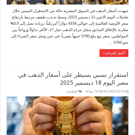
شهدت أسعار الذهب في السوق المصرية حالة من الاستقرار النسبي خلال
تعاملات اليوم الاثنين 22 ديسمبر 2025، وسط تذبذب طفيف مرتبط بارتفاع
سعر الأونصة العالمية إلى حوالي 4338 دولاراً أمريكياً، بزيادة تصل إلى 0.9%
مقارنة بالإغلاق السابق.سجل جرام الذهب عيار 21، الأكثر تداولاً ورواجاً بين
المواطنين، سعر بيع يبلغ 5790 جنيهاً مصرياً، في حين وصل سعر الشراء إلى
نحو 5760 …
أكمل القراءة »
استقرار نسبي يسيطر على أسعار الذهب في
مصر اليوم 18 ديسمبر 2025
على
2025/12/18 10:38:16 صباحًا
التعليقات
استقرار
نسبي
يسيطر
على
أسعار
الذهب
في
مصر
اليوم
18
ديسمبر