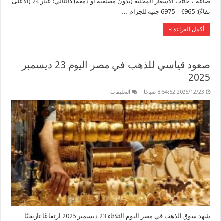
صاغة”، جاءت الأسعار المحلية (بدون مصنعية أو دمغة) كالتالي: عيار 24 (الأعلى
نقاءً): 6965 – 6975 جنيه للجرام …
أكمل القراءة »
صعود قياسي للذهب في مصر اليوم 23 ديسمبر
2025
على
2025/12/23 8:54:52 صباحًا
التعليقات
صعود
قياسي
للذهب
في
مصر
اليوم
23
ديسمبر
2025
مغلقة
شهد سوق الذهب في مصر اليوم الثلاثاء 23 ديسمبر 2025 ارتفاعًا تاريخيًا