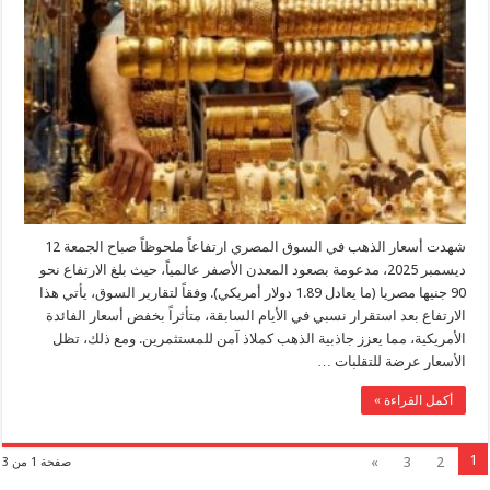
الذهب
في
مصر
اليوم
الجمعة
12
ديسمبر
2025
بنحو
90
جنيها
مغلقة
شهدت أسعار الذهب في السوق المصري ارتفاعاً ملحوظاً صباح الجمعة 12
ديسمبر 2025، مدعومة بصعود المعدن الأصفر عالمياً، حيث بلغ الارتفاع نحو
90 جنيها مصريا (ما يعادل 1.89 دولار أمريكي). وفقاً لتقارير السوق، يأتي هذا
الارتفاع بعد استقرار نسبي في الأيام السابقة، متأثراً بخفض أسعار الفائدة
الأمريكية، مما يعزز جاذبية الذهب كملاذ آمن للمستثمرين. ومع ذلك، تظل
الأسعار عرضة للتقلبات …
أكمل القراءة »
1
»
3
2
صفحة 1 من 3