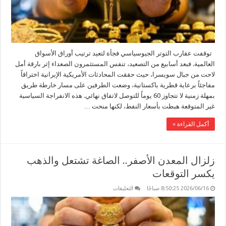
جنون
الذهب؟
مغلقة
توقفت عقارب التوتر الجيوسياسي فجأة لتعيد ترتيب أوراق الأسواق
العالمية. فبعد أسابيع من التصعيد، تنفس المستثمرون الصعداء إثر بارقة أمل
لاحت من جبال سويسرا، حيث حققت المحادثات الأمريكية الإيرانية اختراقاً
مفاجئاً برعاية قطرية باكستانية، وضعت الطرفين على مسار خارطة طريق
بمهلة زمنية لا تتجاوز 60 يوماً للتوصل لاتفاق نهائي. هذه الانفراجة السياسية
غير المتوقعة هبطت بأسعار النفط، لكنها منحت …
أكمل القراءة »
زلزال المعدن الأصفر.. الصاغة تشتعل والذهب
يكسر التوقعات
على
2026/06/16 8:50:25 صباحًا
التعليقات
زلزال
المعدن
الأصفر..
الصاغة
تشتعل