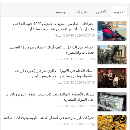
الأخيرة
الأشهر
تعليقات
الوسوم
اعترافات القاضي المزيف: غمزة بـ”100 جنيه للحاجب
وعامل الأسانسير لتقمص شخصية مستشار”
2026/08/07 10:06:19 مساءً
اختراق من الداخل… كيف أربك “حصان طروادة” الصيني
حسابات واشنطن؟
2026/08/07 7:08:17 مساءً
مسك الختام في الأوبرا…طارق طرقان يُحيي ذكريات
الطفولة وعمرو سليم يسحر عروس البحر
2026/08/07 6:55:15 مساءً
شريان الأسواق المالية.. تحركات سعر الدولار اليوم وتأثيرها
على البنوك المصرية
2026/08/07 5:03:45 مساءً
تحركات غير متوقعة في أسعار الذهب اليوم وتوقعات الصاغة
2026/08/07 4:57:36 مساءً