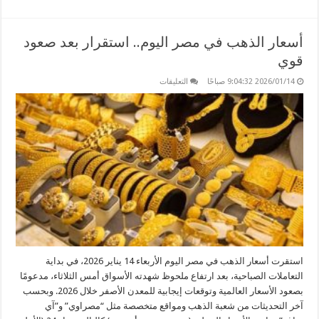
أسعار الذهب في مصر اليوم.. استقرار بعد صعود
قوي
على
2026/01/14 9:04:32 صباحًا
التعليقات
أسعار
الذهب
في
مصر
اليوم..
استقرار
بعد
صعود
قوي
مغلقة
استقرت أسعار الذهب في مصر اليوم الأربعاء 14 يناير 2026، في بداية
التعاملات الصباحية، بعد ارتفاع ملحوظ شهدته الأسواق أمس الثلاثاء، مدعومًا
بصعود الأسعار العالمية وتوقعات إيجابية للمعدن الأصفر خلال 2026. وبحسب
آخر التحديثات من شعبة الذهب ومواقع متخصصة مثل “مصراوي” و”آي