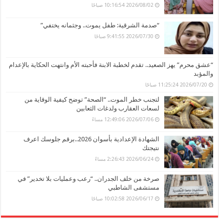
2026/08/02 10:16:54 صباحًا
“صدمة الشرقية: طفل يموت.. وجثمانه يختفي”
2026/07/30 9:41:55 صباحًا
“عشق محرم” يهز الصعيد.. تقدم لخطبة الابنة فأحبته الأم وانتهت الحكاية بالإعدام
والمؤبد
2026/07/20 11:25:24 صباحًا
لتجنب خطر الموت.. “الصحة” توضح كيفية الوقاية من
لسعات العقارب ولدغات الثعابين
2026/07/06 12:49:06 مساءً
الشهادة الإعدادية بأسوان 2026..برقم جلوسك اعرف
نتيجتك
2026/06/24 2:26:43 مساءً
صرخة من خلف الجدران.. “رعب وعمليات بلا تخدير” في
مستشفى الشاطبي
2026/06/17 10:02:58 صباحًا