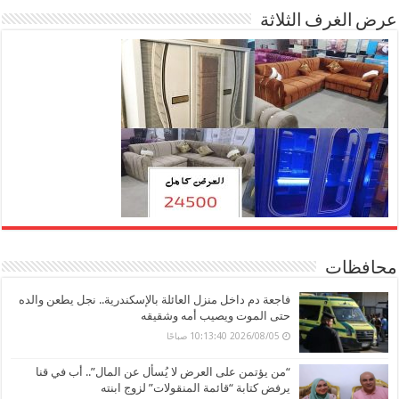
عرض الغرف الثلاثة
محافظات
فاجعة دم داخل منزل العائلة بالإسكندرية.. نجل يطعن والده
حتى الموت ويصيب أمه وشقيقه
2026/08/05 10:13:40 صباحًا
“من يؤتمن على العرض لا يُسأل عن المال”.. أب في قنا
يرفض كتابة “قائمة المنقولات” لزوج ابنته