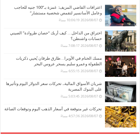
اعترافات القاضي المزيف: غمزة بـ”100 جنيه للحاجب
وعامل الأسانسير لتقمص شخصية مستشار”
2026/08/07 10:06:19 مساءً
اختراق من الداخل… كيف أربك “حصان طروادة” الصيني
حسابات واشنطن؟
2026/08/07 7:08:17 مساءً
مسك الختام في الأوبرا…طارق طرقان يُحيي ذكريات
الطفولة وعمرو سليم يسحر عروس البحر
2026/08/07 6:55:15 مساءً
شريان الأسواق المالية.. تحركات سعر الدولار اليوم وتأثيرها
على البنوك المصرية
2026/08/07 5:03:45 مساءً
تحركات غير متوقعة في أسعار الذهب اليوم وتوقعات الصاغة
2026/08/07 4:57:36 مساءً