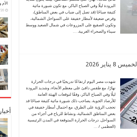
الأم 
البرودة ليلًا وفي الصباح الباكر، مع تكون شبورة مائية
6/07/20
كثيفة صباحًا (قد تصل إلى ضباب في بعض المناطق)،
وفرص ضعيفة لأمطار خفيفة على السواحل الشمالية،
وتكون الصقيع على المزروعات في شمال الصعيد ووسط
سيناء والصحراء الغربية. …
ناير 2026
شهدت مصر اليوم ارتفاعًا تدريجيًا في درجات الحرارة
نهارًا، مع طقس دافئ على معظم الأنحاء، وشديد البرودة
ليلًا وفي الصباح الباكر، وفقًا لتوقعات الهيئة العامة
للأرصاد الجوية. يصاحب ذلك شبورة مائية كثيفة صباحًا قد
تحجب الرؤية على الطرق، مع احتمال أمطار خفيفة في
أخبا
بعض المناطق الشمالية، ونشاط للرياح في أجزاء من
السواحل. درجات الحرارة المتوقعة في المدن الرئيسية
(العظمى / …