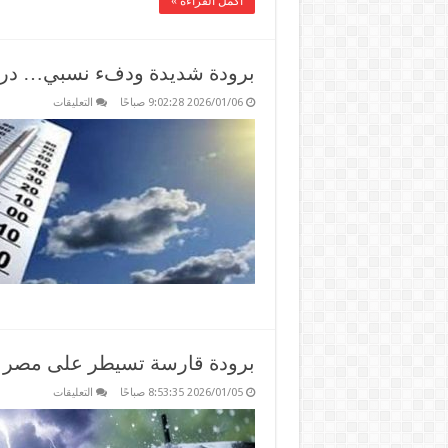
أكمل القراءة »
برودة شديدة ودفء نسبي… درج
على
2026/01/06 9:02:28 صباحًا
التعليقات
برودة
شديدة
ودفء
نسبي…
درجات
الحرارة
في
مصر
اليوم
مغلقة
برودة قارسة تسيطر على مصر اليوم 5 يناي
على
2026/01/05 8:53:35 صباحًا
التعليقات
برودة
قارسة
تسيطر
على