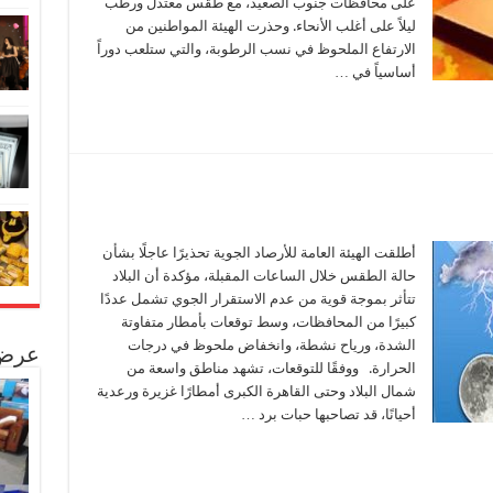
على محافظات جنوب الصعيد، مع طقس معتدل ورطب
ليلاً على أغلب الأنحاء. وحذرت الهيئة المواطنين من
الارتفاع الملحوظ في نسب الرطوبة، والتي ستلعب دوراً
أساسياً في …
أطلقت الهيئة العامة للأرصاد الجوية تحذيرًا عاجلًا بشأن
حالة الطقس خلال الساعات المقبلة، مؤكدة أن البلاد
تتأثر بموجة قوية من عدم الاستقرار الجوي تشمل عددًا
كبيرًا من المحافظات، وسط توقعات بأمطار متفاوتة
الشدة، ورياح نشطة، وانخفاض ملحوظ في درجات
عرض 
الحرارة. ووفقًا للتوقعات، تشهد مناطق واسعة من
شمال البلاد وحتى القاهرة الكبرى أمطارًا غزيرة ورعدية
أحيانًا، قد تصاحبها حبات برد …