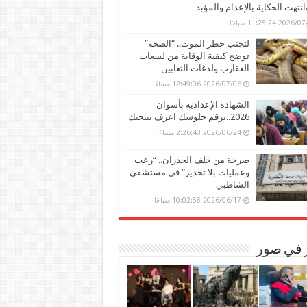
وانتهت الحكاية بالإعدام والمؤبد
202 11:25:24 صباحًا
لتجنب خطر الموت.. “الصحة”
توضح كيفية الوقاية من لسعات
العقارب ولدغات الثعابين
2026/07/06 12:49:06 مساءً
الشهادة الإعدادية بأسوان
2026..برقم جلوسك اعرف نتيجتك
2026/06/24 2:26:43 مساءً
صرخة من خلف الجدران.. “رعب
وعمليات بلا تخدير” في مستشفى
الشاطبي
2026/06/17 10:02:58 صباحًا
ر في صور