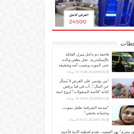
ظات
فاجعة دم داخل منزل العائلة
بالإسكندرية.. نجل يطعن والده
حتى الموت ويصيب أمه وشقيقه
2026/08/05 10:13:40 صباحًا
“من يؤتمن على العرض لا يُسأل
عن المال”.. أب في قنا يرفض
كتابة “قائمة المنقولات” لزوج ابنته
2026/08/02 10:16:54 صباحًا
“صدمة الشرقية: طفل يموت..
وجثمانه يختفي”
2026/07/30 9:41:55 صباحًا
محرم” يهز الصعيد.. تقدم لخطبة الابنة فأحبته