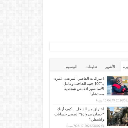
يرة
الأشهر
تعليقات
الوسوم
اعترافات القاضي المزيف: غمزة
بـ”100 جنيه للحاجب وعامل
الأسانسير لتقمص شخصية
مستشار”
202 10:06:19 مساءً
اختراق من الداخل… كيف أربك
“حصان طروادة” الصيني حسابات
واشنطن؟
2026/08/07 7:08:17 مساءً