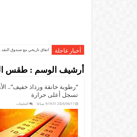
اتفاق تاريخي مع صندوق النقد…مصر تقترب من صرف 7
أخبار عاجلة
أرشيف الوسم :
طقس ال
“رطوبة خانقة ورذاذ خفيف”.. ال
تسجل أعلى حرارة
على
2026/06/17 9:19:31 صباحًا
التعليقات
“رطوبة
خانقة
ورذاذ
خفيف”..
الأرصاد
تحذر
من
تقلبات