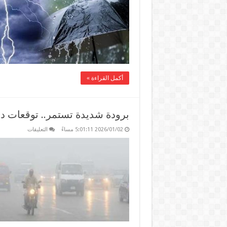
مصر
اليوم
5
يناير
2026
مغلقة
أكمل القراءة »
برودة شديدة تستمر.. توقعات د
على
2026/01/02 5:01:11 مساءً
التعليقات
برودة
شديدة
تستمر..
توقعات
درجات
الحرارة
غدًا
السبت
في
مصر
مغلقة