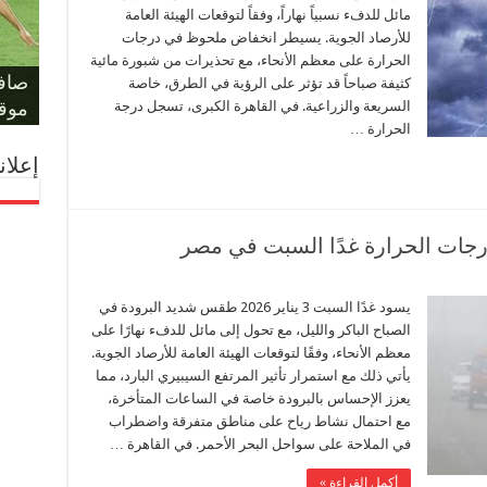
مائل للدفء نسبياً نهاراً، وفقاً لتوقعات الهيئة العامة
للأرصاد الجوية. يسيطر انخفاض ملحوظ في درجات
حكم 
مؤام
الحرارة على معظم الأنحاء، مع تحذيرات من شبورة مائية
مونو
حسا
ليلة
على 
صافر
المل
كثيفة صباحاً قد تؤثر على الرؤية في الطرق، خاصة
السريعة والزراعية. في القاهرة الكبرى، تسجل درجة
والد
الفر
بكأس
يهدد
لمعر
أمام أ
موقف
الحرارة …
إعلان
رجات الحرارة غدًا السبت في مصر
يسود غدًا السبت 3 يناير 2026 طقس شديد البرودة في
الصباح الباكر والليل، مع تحول إلى مائل للدفء نهارًا على
معظم الأنحاء، وفقًا لتوقعات الهيئة العامة للأرصاد الجوية.
يأتي ذلك مع استمرار تأثير المرتفع السيبيري البارد، مما
يعزز الإحساس بالبرودة خاصة في الساعات المتأخرة،
مع احتمال نشاط رياح على مناطق متفرقة واضطراب
في الملاحة على سواحل البحر الأحمر. في القاهرة …
أكمل القراءة »