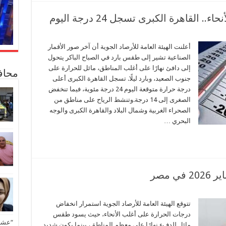
لقاهرة الكبرى تسجل 24 درجة اليوم
أعلنت الهيئة العامة للأرصاد الجوية أن آخر صور الأقمار
الصناعية تشير إلى طقس بارد في الصباح الباكر يتحول
إلى دافئ نهارًا على أغلب المناطق، مائل للحرارة على
محاف
جنوب الصعيد، وبارد ليلًا. تسجل القاهرة الكبرى أعلى
درجة حرارة متوقعة اليوم 24 درجة مئوية، فيما تنخفض
الصغرى إلى 14 درجة.وتنشط الرياح على مناطق من
الصحراء الغربية وشمال البلاد والقاهرة الكبرى والوجه
البحري …
تتوقع الهيئة العامة للأرصاد الجوية استمرار انخفاض
درجات الحرارة على أغلب الأنحاء، حيث يسود طقس
“عشق 
مائل للدفء نهارًا على معظم المناطق، بينما يكون شديد