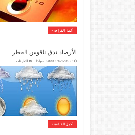
طقس
الأربعاء
وأسوان
تسجل
أعلى
حرارة
مغلقة
أكمل القراءة »
الأرصاد تدق ناقوس الخطر
على
2026/03/25 9:40:09 صباحًا
التعليقات
الأرصاد
تدق
ناقوس
الخطر
مغلقة
أكمل القراءة »