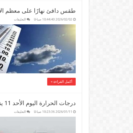
طقس دافئ نهارًا على معظم الأنحاء.. ا
على
2026/02/02 10:44:40 صباحًا
التعليقات
طقس
دافئ
نهارًا
على
معظم
الأنحاء..
القاهرة
الكبرى
تسجل
24
درجة
اليوم
مغلقة
أكمل القراءة »
درجات الحرارة اليوم الأحد 11 يناير 2026 في مصر
على
2026/01/11 10:23:36 صباحًا
التعليقات
درجات
الحرارة
اليوم
الأحد
11