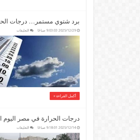
برد شتوي مستمر… درجات الحرارة تتراو
على
2025/12/29 9:03:03 صباحًا
التعليقات
برد
شتوي
مستمر…
درجات
الحرارة
تتراوح
بين
19
و23
درجة
مغلقة
أكمل القراءة »
درجات الحرارة في مصر اليوم الأحد 14 ديسمب
على
2025/12/14 9:18:01 صباحًا
التعليقات
درجات
الحرارة
في