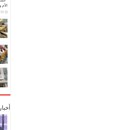
“عشق 
الأم 
6/07/20
أخبا