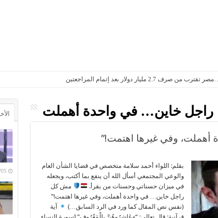
2. مليار دولار بعد إتمام المراجعتين
اجل خاين… في واحدة أهملت
الأخ
أهملت، وفي غيرها اهتمت!”
بقلم: اللواء أحمد سلامة متخصص في قضايا الشأن العام
/08/05
والوعي المجتمعي أسأل الله أن ينفع بما أكتب، ويجعله
في ميزان حسناتي وحسنات من يقرأ.
مش كل
راجل خاين… في واحدة أهملت، وفي غيرها اهتمت!”
(نفس نص المقال كما ورد في الرد السابق…)
آية
قرآنية: قال تعالى: “وَعَاشِرُوهُنَّ بِالْمَعْرُوفِ” [سورة النساء