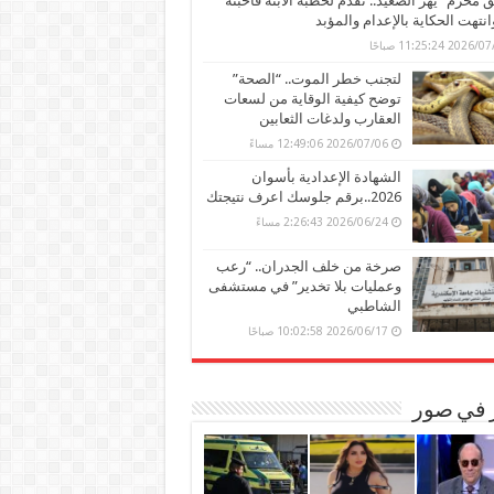
محرم” يهز الصعيد.. تقدم لخطبة الابنة فأحبته
وانتهت الحكاية بالإعدام والمؤبد
202 11:25:24 صباحًا
لتجنب خطر الموت.. “الصحة”
توضح كيفية الوقاية من لسعات
العقارب ولدغات الثعابين
2026/07/06 12:49:06 مساءً
الشهادة الإعدادية بأسوان
2026..برقم جلوسك اعرف نتيجتك
2026/06/24 2:26:43 مساءً
صرخة من خلف الجدران.. “رعب
وعمليات بلا تخدير” في مستشفى
الشاطبي
2026/06/17 10:02:58 صباحًا
ر في صور