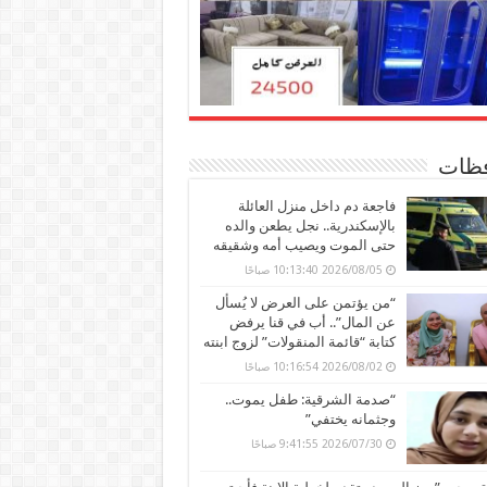
ظات
فاجعة دم داخل منزل العائلة
بالإسكندرية.. نجل يطعن والده
حتى الموت ويصيب أمه وشقيقه
2026/08/05 10:13:40 صباحًا
“من يؤتمن على العرض لا يُسأل
عن المال”.. أب في قنا يرفض
كتابة “قائمة المنقولات” لزوج ابنته
2026/08/02 10:16:54 صباحًا
“صدمة الشرقية: طفل يموت..
وجثمانه يختفي”
2026/07/30 9:41:55 صباحًا