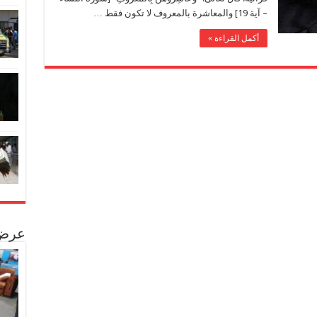
– آية 19] والمعاشرة بالمعروف لا تكون فقط …
أكمل القراءة »
عرض 