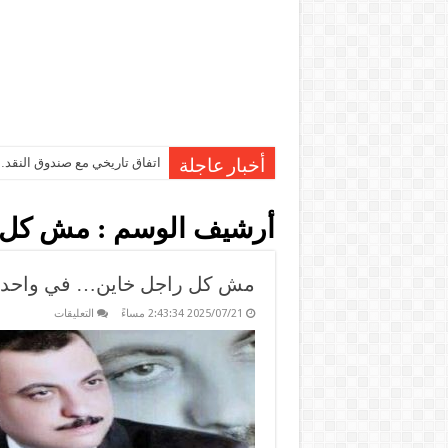
اتفاق تاريخي مع صندوق النقد…مصر تقترب من صرف 7
أخبار عاجلة
أرشيف الوسم :
مش كل ر
مش كل راجل خاين… في واحدة 
على
2025/07/21 2:43:34 مساءً
التعليقات
مش
كل
راجل
خاين…
في
واحدة
أهملت،
وفي
غيرها
اهتمت!”