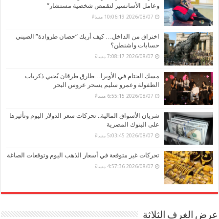
وعامل الأسانسير لتقمص شخصية مستشار”
2026/08/07 10:06:19 مساءً
اختراق من الداخل… كيف أربك “حصان طروادة” الصيني
حسابات واشنطن؟
2026/08/07 7:08:17 مساءً
مسك الختام في الأوبرا…طارق طرقان يُحيي ذكريات
الطفولة وعمرو سليم يسحر عروس البحر
2026/08/07 6:55:15 مساءً
شريان الأسواق المالية.. تحركات سعر الدولار اليوم وتأثيرها
على البنوك المصرية
2026/08/07 5:03:45 مساءً
تحركات غير متوقعة في أسعار الذهب اليوم وتوقعات الصاغة
2026/08/07 4:57:36 مساءً
عرض الغرف الثلاثة