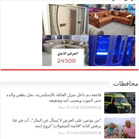
محافظات
فاجعة دم داخل منزل العائلة بالإسكندرية.. نجل يطعن والده
حتى الموت ويصيب أمه وشقيقه
2026/08/05 10:13:40 صباحًا
“من يؤتمن على العرض لا يُسأل عن المال”.. أب في قنا
يرفض كتابة “قائمة المنقولات” لزوج ابنته
2026/08/02 10:16:54 صباحًا