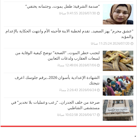
“صدمة الشرقية: طفل يموت.. وجثمانه يختفي”
2026/07/30 9:41:55 صباحًا
“عشق محرم” يهز الصعيد.. تقدم لخطبة الابنة فأحبته الأم وانتهت الحكاية بالإعدام
والمؤبد
2026/07/20 11:25:24 صباحًا
لتجنب خطر الموت.. “الصحة” توضح كيفية الوقاية من
لسعات العقارب ولدغات الثعابين
2026/07/06 12:49:06 مساءً
الشهادة الإعدادية بأسوان 2026..برقم جلوسك اعرف
نتيجتك
2026/06/24 2:26:43 مساءً
صرخة من خلف الجدران.. “رعب وعمليات بلا تخدير” في
مستشفى الشاطبي
2026/06/17 10:02:58 صباحًا