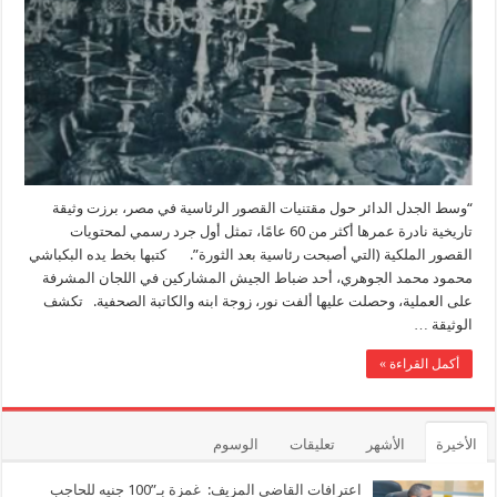
جرد
للقصور
الملكية
بعد
ثورة
23
يوليو»
مغلقة
“وسط الجدل الدائر حول مقتنيات القصور الرئاسية في مصر، برزت وثيقة
تاريخية نادرة عمرها أكثر من 60 عامًا، تمثل أول جرد رسمي لمحتويات
القصور الملكية (التي أصبحت رئاسية بعد الثورة”. كتبها بخط يده البكباشي
محمود محمد الجوهري، أحد ضباط الجيش المشاركين في اللجان المشرفة
على العملية، وحصلت عليها ألفت نور، زوجة ابنه والكاتبة الصحفية. تكشف
الوثيقة …
أكمل القراءة »
الأخيرة
الأشهر
تعليقات
الوسوم
اعترافات القاضي المزيف: غمزة بـ”100 جنيه للحاجب