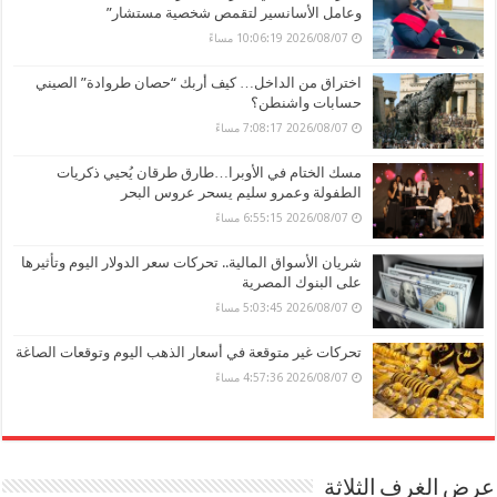
وعامل الأسانسير لتقمص شخصية مستشار”
2026/08/07 10:06:19 مساءً
اختراق من الداخل… كيف أربك “حصان طروادة” الصيني
حسابات واشنطن؟
2026/08/07 7:08:17 مساءً
مسك الختام في الأوبرا…طارق طرقان يُحيي ذكريات
الطفولة وعمرو سليم يسحر عروس البحر
2026/08/07 6:55:15 مساءً
شريان الأسواق المالية.. تحركات سعر الدولار اليوم وتأثيرها
على البنوك المصرية
2026/08/07 5:03:45 مساءً
تحركات غير متوقعة في أسعار الذهب اليوم وتوقعات الصاغة
2026/08/07 4:57:36 مساءً
عرض الغرف الثلاثة