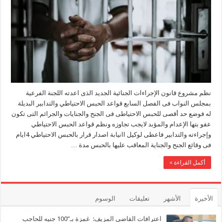
الاحتياطي
بالقانون
الجديد.. تعرف
عليها
مغلقة
نظم مشروع قانون الإجراءات الجنائية الجديد الذى اعدته اللجنة الفرعية
بمجلس النواب فى الفصل السابع قواعد الحبس الاحتياطي والتدابير البديلة
له فوضع حد أقصى للحبس الاحتياطى فى الجنح والجنايات والجرائم التى تكون
عقو بتها الإعدام والمؤبد لايجب تجاوزه ونظم قواعد الحبس الاحتياطي
وإجراءته والتدابير فاعطى لوكيل اانيابة اصدار قرار بالحبس الاحتياطي 4ايام
فى وقائع الجنح والجناية المعاقب عليها بالحبس مدة …
أكمل القراءة »
الأخيرة
الأشهر
تعليقات
الوسوم
اعترافات القاضي المزيف: غمزة بـ”100 جنيه للحاجب