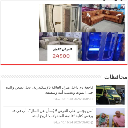
محافظات
فاجعة دم داخل منزل العائلة بالإسكندرية.. نجل يطعن والده
حتى الموت ويصيب أمه وشقيقه
2026/08/05 10:13:40 صباحًا
“من يؤتمن على العرض لا يُسأل عن المال”.. أب في قنا
يرفض كتابة “قائمة المنقولات” لزوج ابنته
2026/08/02 10:16:54 صباحًا