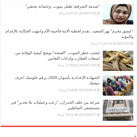
“صدمة الشرقية: طفل يموت.. وجثمانه يختفي”
2026/07/30 9:41:55 صباحًا
“عشق محرم” يهز الصعيد.. تقدم لخطبة الابنة فأحبته الأم وانتهت الحكاية بالإعدام
والمؤبد
2026/07/20 11:25:24 صباحًا
لتجنب خطر الموت.. “الصحة” توضح كيفية الوقاية من
لسعات العقارب ولدغات الثعابين
2026/07/06 12:49:06 مساءً
الشهادة الإعدادية بأسوان 2026..برقم جلوسك اعرف
نتيجتك
2026/06/24 2:26:43 مساءً
صرخة من خلف الجدران.. “رعب وعمليات بلا تخدير” في
مستشفى الشاطبي
2026/06/17 10:02:58 صباحًا