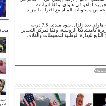
يرة أواهو في هاواي، وفقا للبيانات.
خفاض مستويات المياه مع اقتراب المزيد
وصدر تحذير من تسونامي لولاية هاواي بعد زلزال بقوة مبدئية 7.5 درجة
 كامتشاتكا الروسية، وفقًا لمركز التحذير
محاف
لتابع للإدارة الوطنية للمحيطات والغلاف
امريكا
“عشق 
الأم 