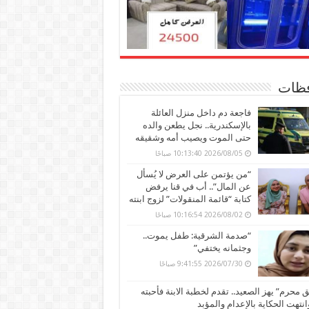
ظات
فاجعة دم داخل منزل العائلة
بالإسكندرية.. نجل يطعن والده
حتى الموت ويصيب أمه وشقيقه
2026/08/05 10:13:40 صباحًا
“من يؤتمن على العرض لا يُسأل
عن المال”.. أب في قنا يرفض
كتابة “قائمة المنقولات” لزوج ابنته
2026/08/02 10:16:54 صباحًا
“صدمة الشرقية: طفل يموت..
وجثمانه يختفي”
2026/07/30 9:41:55 صباحًا
محرم” يهز الصعيد.. تقدم لخطبة الابنة فأحبته
وانتهت الحكاية بالإعدام والمؤبد