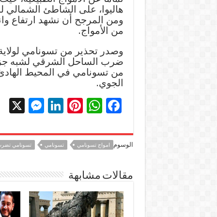
هاليوا، على الشاطئ الشمالي لجز
ومن المرجح أن نشهد ارتفاع وان
من الأمواج.
ضرب الساحل الشرقي لشبه جزيرة
من تسونامي في المحيط الهادئ ا
الجوي.
X
M
Li
Pi
W
F
es
n
nt
h
ac
se
k
er
at
e
الوسوم
امواج تسونامي
تسونامي
تسونامي تضرب 
n
e
es
sA
b
g
dI
t
p
o
مقالات مشابهة
er
n
p
o
k