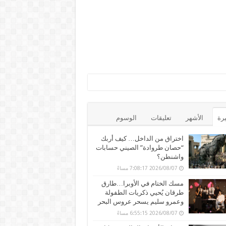
يرة
الأشهر
تعليقات
الوسوم
اختراق من الداخل… كيف أربك
“حصان طروادة” الصيني حسابات
واشنطن؟
2026/08/07 7:08:17 مساءً
مسك الختام في الأوبرا…طارق
طرقان يُحيي ذكريات الطفولة
وعمرو سليم يسحر عروس البحر
2026/08/07 6:55:15 مساءً