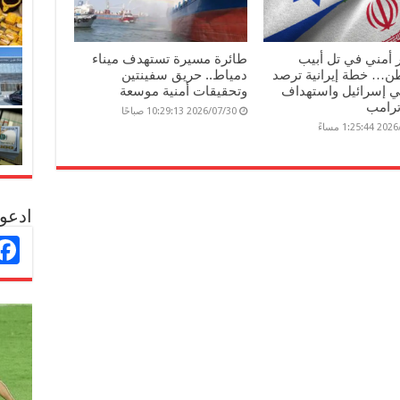
 أمني في تل أبيب
طائرة مسيرة تستهدف ميناء
ن… خطة إيرانية ترصد
دمياط.. حريق سفينتين
 إسرائيل واستهداف
وتحقيقات أمنية موسعة
ترامب
2026/07/30 10:29:13 صباحًا
1:25: مساءً
ادعو 