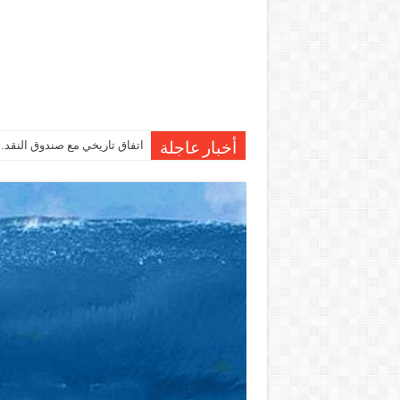
اتفاق تاريخي مع صندوق النقد…مصر تقترب من صرف 7
أخبار عاجلة