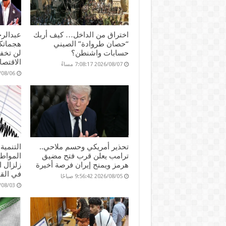
اختراق من الداخل… كيف أربك
عبدالرح
“حصان طروادة” الصيني
هجماتك
حسابات واشنطن؟
لن تخف
الاقتصا
2026/08/07 7:08:17 مساءً
2026/08/06 01
تحذير أمريكي وحسم ملاحي..
التنمية
ترامب يعلن قرب فتح مضيق
المواطن
هرمز ويمنح إيران فرصة أخيرة
زلزال 
في القا
2026/08/05 9:56:42 صباحًا
2026/08/03 :22