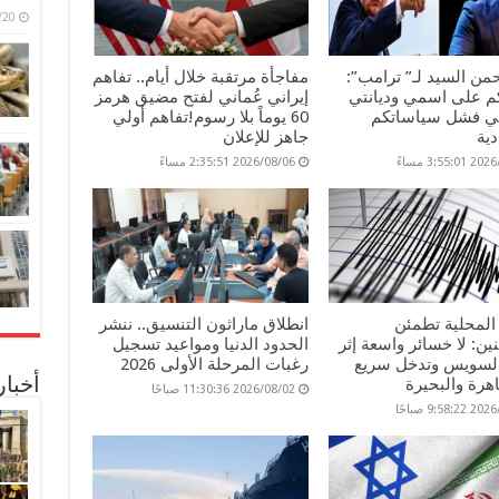
6/07/20
من السيد لـ” ترامب”:
مفاجأة مرتقبة خلال أيام.. تفاهم
م على اسمي وديانتي
إيراني عُماني لفتح مضيق هرمز
ي فشل سياساتكم
60 يوماً بلا رسوم!تفاهم أولي
دية
جاهز للإعلان
3:55: مساءً
2026/08/06 2:35:51 مساءً
 المحلية تطمئن
انطلاق ماراثون التنسيق.. ننشر
ين: لا خسائر واسعة إثر
الحدود الدنيا ومواعيد تسجيل
السويس وتدخل سريع
رغبات المرحلة الأولى 2026
هرة والبحيرة
أخبا
2026/08/02 11:30:36 صباحًا
9:58 صباحًا