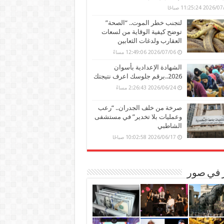
202 11:25:24 صباحًا
لتجنب خطر الموت.. “الصحة”
توضح كيفية الوقاية من لسعات
العقارب ولدغات الثعابين
2026/07/06 12:49:06 مساءً
الشهادة الإعدادية بأسوان
2026..برقم جلوسك اعرف نتيجتك
2026/06/24 2:26:43 مساءً
صرخة من خلف الجدران.. “رعب
وعمليات بلا تخدير” في مستشفى
الشاطبي
2026/06/17 10:02:58 صباحًا
ر في صور