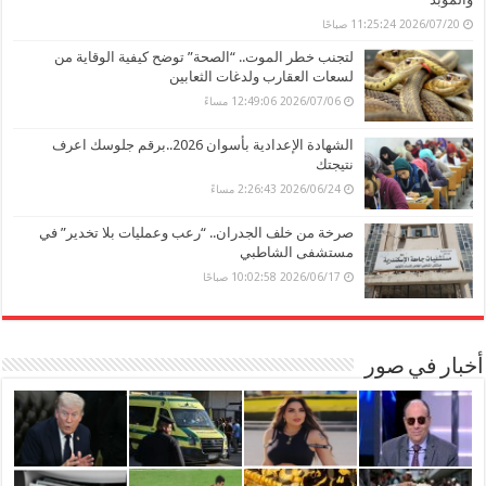
2026/07/20 11:25:24 صباحًا
لتجنب خطر الموت.. “الصحة” توضح كيفية الوقاية من
لسعات العقارب ولدغات الثعابين
2026/07/06 12:49:06 مساءً
الشهادة الإعدادية بأسوان 2026..برقم جلوسك اعرف
نتيجتك
2026/06/24 2:26:43 مساءً
صرخة من خلف الجدران.. “رعب وعمليات بلا تخدير” في
مستشفى الشاطبي
2026/06/17 10:02:58 صباحًا
أخبار في صور