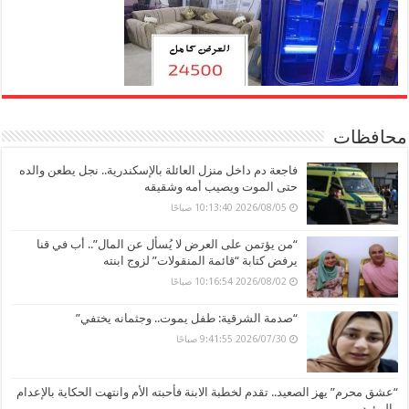
محافظات
فاجعة دم داخل منزل العائلة بالإسكندرية.. نجل يطعن والده
حتى الموت ويصيب أمه وشقيقه
2026/08/05 10:13:40 صباحًا
“من يؤتمن على العرض لا يُسأل عن المال”.. أب في قنا
يرفض كتابة “قائمة المنقولات” لزوج ابنته
2026/08/02 10:16:54 صباحًا
“صدمة الشرقية: طفل يموت.. وجثمانه يختفي”
2026/07/30 9:41:55 صباحًا
“عشق محرم” يهز الصعيد.. تقدم لخطبة الابنة فأحبته الأم وانتهت الحكاية بالإعدام
والمؤبد