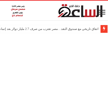
اتفاق تاريخي مع صندوق النقد…مصر تقترب من صرف 2.7 مليار دولار بعد إتمام المراجعتين