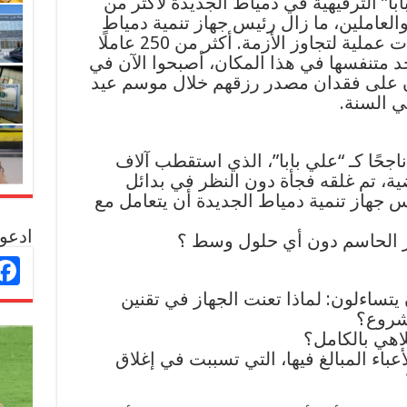
با” الترفيهية في دمياط الجديدة لأكثر من
العاملين، ما زال رئيس جهاز تنمية دمياط
الجديدة غائبًا عن اتخاذ أي خطوات عملية لتجاوز الأزمة. أكثر من 250 عاملًا
جد متنفسها في هذا المكان، أصبحوا الآن في
زن على فقدان مصدر رزقهم خلال موسم عيد
ي السنة.
اجحًا كـ “علي بابا”، الذي استقطب آلاف
ية، تم غلقه فجأة دون النظر في بدائل
س جهاز تنمية دمياط الجديدة أن يتعامل مع
ادعو 
ار الحاسم دون أي حلول وسط ؟
ن يتساءلون: لماذا تعنت الجهاز في تقنين
مشروع؟
اهي بالكامل؟
عباء المبالغ فيها، التي تسببت في إغلاق