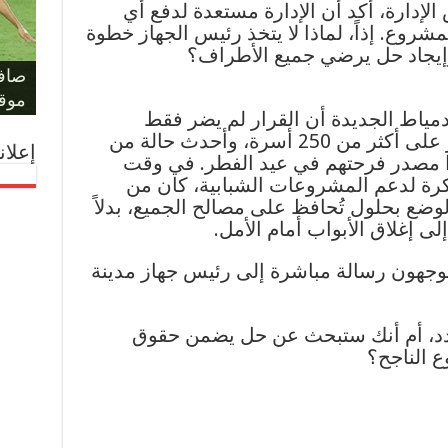
لإدارة، أكد أن الإدارة مستعدة لدفع أي
شروع. إذاً، لماذا لا يتخذ رئيس الجهاز خطوة
يجاد حل يرضي جميع الأطراف؟
حكم 
مؤام
مونو
حسا
ليلة
على 
صافر
المل
والد
الفر
بكأس
يهدد
لمعر
أمام أ
موقف
دمياط الجديدة أن القرار لم يضر فقط
بالمستثمرين، بل أثر بشكل كبير على أكثر من 250 أسرة، وأحدث حالة من
إعلان
دوا مصدر فرحتهم في عيد الفطر. في وقت
تكرة لدعم المشروعات الشبابية، كان من
لوضع بحلول تُحافظ على مصالح الجميع، بدلاً
ى إغلاق الأبواب أمام الأمل.
يوجهون رسالة مباشرة إلى رئيس جهاز مدينة
د، أم أنك ستبحث عن حل يضمن حقوق
ع الناجح؟