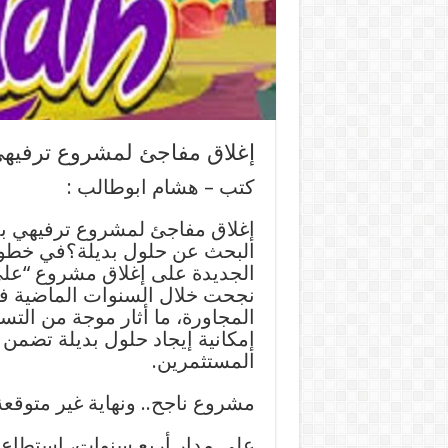
إغلاق مفاجئ لمشروع ترفيهي 
كتب – هشام ابوطالب :
إغلاق مفاجئ لمشروع ترفيهي بدمي
البحث عن حلول بديلة؟في خطوة 
الجديدة على إغلاق مشروع “علي 
نجحت خلال السنوات الماضية ف
المجاورة، ما أثار موجة من الت
إمكانية إيجاد حلول بديلة تضمن 
المستثمرين.
مشروع ناجح.. ونهاية غير متوقعة
على مدار أربع سنوات، استطاع