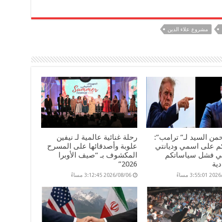
مشروع علاء الدين
من السيد لـ” ترامب”:
رحلة غنائية عالمية لـ نيفين
م على اسمي وديانتي
علوبة وأصدقائها على المسرح
ي فشل سياساتكم
المكشوف بـ “صيف الأوبرا
دية
2026”
3:55: مساءً
2026/08/06 3:12:45 مساءً