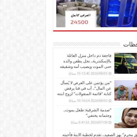
ظات
فاجعة دم داخل منزل العائلة
بالإسكندرية.. نجل يطعن والده
حتى الموت ويصيب أمه وشقيقه
2026/08/05 10:13:40 صباحًا
“من يؤتمن على العرض لا يُسأل
عن المال”.. أب في قنا يرفض
كتابة “قائمة المنقولات” لزوج ابنته
2026/08/02 10:16:54 صباحًا
“صدمة الشرقية: طفل يموت..
وجثمانه يختفي”
2026/07/30 9:41:55 صباحًا
محرم” يهز الصعيد.. تقدم لخطبة الابنة فأحبته