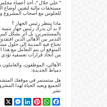
” علي جلال “، أحد أعضاء مجلس ا
مستحقات مالية لتقنين أوضاع الم
للجلوس مع أصحاب المشروع وإ
ماذا ينتظر رئيس الجهاز ؟
لا بد أن يدرك رئيس جهاز تنمية 
التذمر بين الأهالي الذين افتق
تحتاج فيه المدينة إلى حلول مب
المتوقع أن يتم التعامل مع هذا ا
من اتخاذ قرارات تعسفية تؤدي إل
الأهالي، الموظفون، والعاملون 
دمياط الجديدة:
هل ستستمر في موقفك المتشد
الجميع ويعيد الحياة لهذا المشرو
نشر
X
M
Li
Pi
W
F