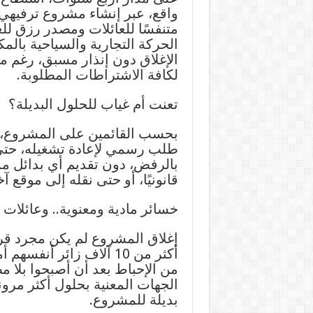
واقع، عبر إنشاء مشروع ترفيهي 
متنفسًا للعائلات ومصدر رزق 
الحركة التجارية والسياحية بالم
الإغلاق دون إنذار مسبق، رغم مح
لكافة الاشتراطات المطلوبة.
تعنت أم غياب للحلول البديلة؟
بحسب القائمين على المشروع، فإ
طلب رسمي لإعادة تشغيله، حتى خل
بالرفض، دون تقديم أي بدائل مم
قانونيًا، أو حتى نقله إلى موقع آخر 
خسائر مادية ومعنوية.. وعائلات
إغلاق المشروع لم يكن مجرد قر
أكثر من 10 آلاف زائر أن
من الإحباط بعد أن أصبحوا بلا 
الجهات المعنية بحلول أكثر مر
بديلة للمشروع.