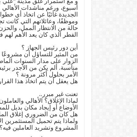
و مع استمرار غلق مدينة “علي با
أسبوع، ورغم مناشدات الأهالي و
وموظفًا، وعائلاتهم التي كانت ت
حالة من الانتظار الممل، والح
الفطر الذي كان يعد الأهم لهم ف
أين دور رئيس الجهاز ؟
من المثير للتساؤل أن مشروعًا ن
الزوار على مدار السنوات الماض
مناسبة. ألم يكن من الأجدر برئي
الأمر بحلول أكثر مرونة ؟
هل يعقل أن يتم اتخاذ هذا القر
تعنت غير مبرر..
لماذا الإغلاق؟ الأهالي والعاملو
الأوضاع أو إيجاد مكان بديل لل
هل كان من الضروري إغلاق المل
ولماذا يتم تحميل المستثمرين الأ
المشروع وتشريد العاملين فيه؟