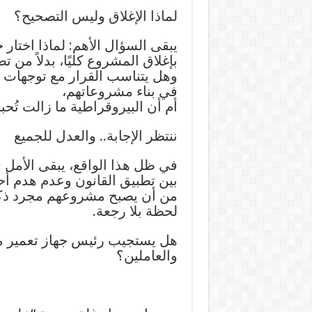
لماذا الإغلاق وليس التصحيح؟
يبقى السؤال الأهم: لماذا اختار
بإغلاق المشروع كليًا، بدلاً من 
وهل يتناسب القرار مع توجهات ا
في بناء مشروعاتهم،
أم أن البيروقراطية ما زالت تُح
ننتظر الإجابة.. والعدل للجميع
في ظل هذا الواقع، يبقى الأمل ف
بين تطبيق القانون وعدم هدم أحل
من أن يصبح مشروعهم مجرد ذكرى
لحظة بلا رجعة.
هل يستجيب رئيس جهاز تعمير مد
والعاملين؟