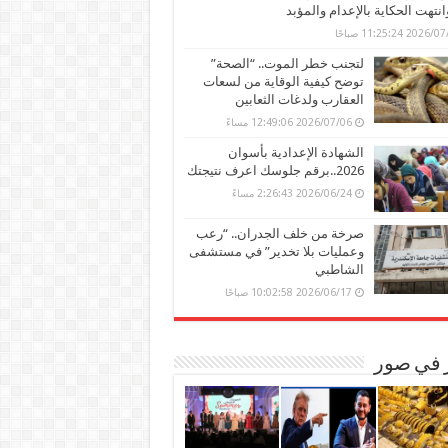
وانتهت الحكاية بالإعدام والمؤبد
202 11:25:24 صباحًا
لتجنب خطر الموت.. “الصحة”
توضح كيفية الوقاية من لسعات
العقارب ولدغات الثعابين
2026/07/06 12:49:06 مساءً
الشهادة الإعدادية بأسوان
2026..برقم جلوسك اعرف نتيجتك
2026/06/24 2:26:43 مساءً
صرخة من خلف الجدران.. “رعب
وعمليات بلا تخدير” في مستشفى
الشاطبي
2026/06/17 10:02:58 صباحًا
ر في صور