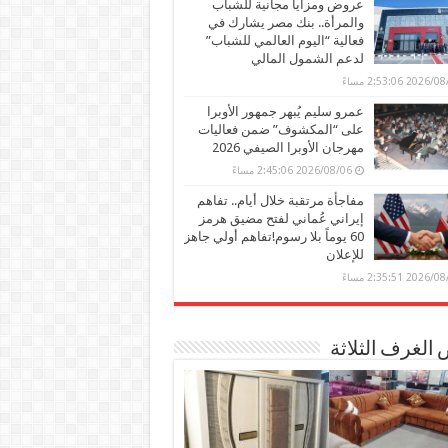
عروض ومزايا مجانية للشباب
والمرأة.. بنك مصر يشارك في
فعالية “اليوم العالمي للشباب”
لدعم الشمول المالي
2026 2:53:06 مساءً
عمرو سليم يُبهر جمهور الأوبرا
على “المكشوف” ضمن فعاليات
مهرجان الأوبرا الصيفي 2026
2026/08/06 2:45:06 مساءً
مفاجأة مرتقبة خلال أيام.. تفاهم
إيراني عُماني لفتح مضيق هرمز
60 يوماً بلا رسوم!تفاهم أولي جاهز
للإعلان
2026 2:35:51 مساءً
الغرف الثلاثة