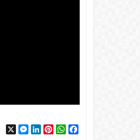
X
M
Li
Pi
W
F
es
n
nt
h
ac