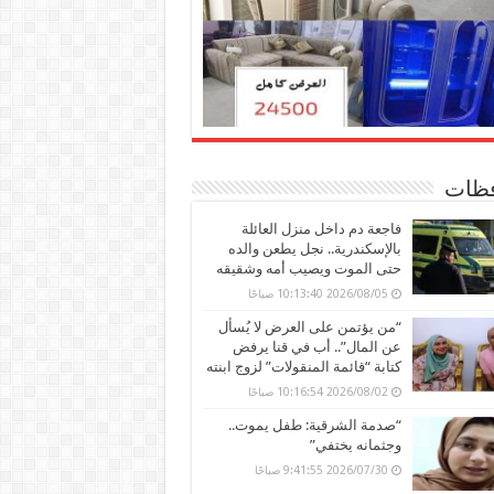
ظات
فاجعة دم داخل منزل العائلة
بالإسكندرية.. نجل يطعن والده
حتى الموت ويصيب أمه وشقيقه
2026/08/05 10:13:40 صباحًا
“من يؤتمن على العرض لا يُسأل
عن المال”.. أب في قنا يرفض
كتابة “قائمة المنقولات” لزوج ابنته
2026/08/02 10:16:54 صباحًا
“صدمة الشرقية: طفل يموت..
وجثمانه يختفي”
2026/07/30 9:41:55 صباحًا