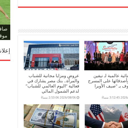
حكم 
مؤام
مونو
حسا
ليلة
على 
صافر
المل
والد
الفر
بكأس
يهدد
لمعر
أمام أ
موقف
إعلان
ائية عالمية لـ نيفين
عروض ومزايا مجانية للشباب
وأصدقائها على المسرح
والمرأة.. بنك مصر يشارك في
 بـ “صيف الأوبرا
فعالية “اليوم العالمي للشباب”
لدعم الشمول المالي
3:12: مساءً
2026/08/06 2:53:06 مساءً