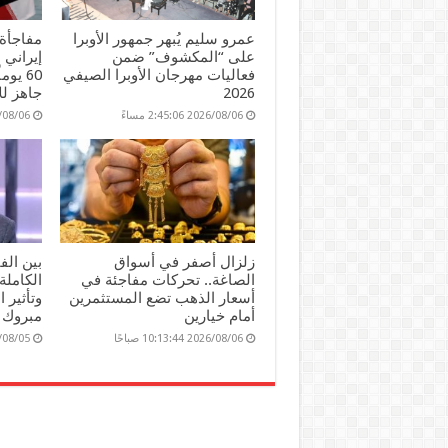
عمرو سليم يُبهر جمهور الأوبرا
مفاجأة 
على “المكشوف” ضمن
إيراني 
فعاليات مهرجان الأوبرا الصيفي
60 يو
2026
جاهز لل
2026/08/06 2:45:06 مساءً
2026/08/06 51
زلزال أصفر في أسواق
بين ال
الصاغة.. تحركات مفاجئة في
الكاملة
أسعار الذهب تضع المستثمرين
وتأثير 
أمام خيارين
مبروك 
2026/08/06 10:13:44 صباحًا
2026/08/05 25