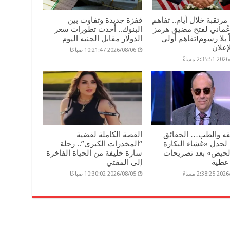
مرتقبة خلال أيام.. تفاهم
قفزة جديدة وتفاوت بين
عُماني لفتح مضيق هرمز
البنوك.. أحدث تطورات سعر
ماً بلا رسوم!تفاهم أولي
الدولار مقابل الجنيه اليوم
إعلان
2026/08/06 10:21:47 صباحًا
2:35: مساءً
فقه والطب… الحقائق
القصة الكاملة لقضية
 لجدل «غشاء البكارة
“المخدرات الكبرى”.. رحلة
الحيض» بعد تصريحات
سارة خليفة من الحياة الفاخرة
عطية
إلى المفتي
2:38: مساءً
2026/08/05 10:30:02 صباحًا