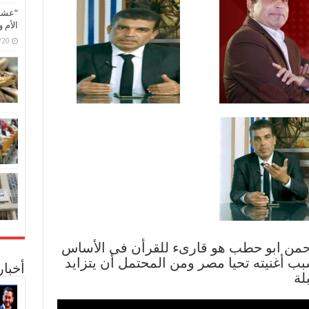
“عشق 
الأم 
6/07/20
لرحمن ابو حطب هو قارىء للقرأن فى الأساس
بب أغنيته تحيا مصر ومن المحتمل أن يتزايد
أخبا
لة