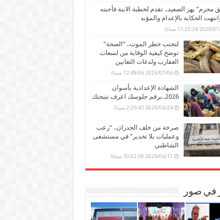
محرم” يهز الصعيد.. تقدم لخطبة الابنة فأحبته
وانتهت الحكاية بالإعدام والمؤبد
202 11:25:24 صباحًا
لتجنب خطر الموت.. “الصحة”
توضح كيفية الوقاية من لسعات
العقارب ولدغات الثعابين
2026/07/06 12:49:06 مساءً
الشهادة الإعدادية بأسوان
2026..برقم جلوسك اعرف نتيجتك
2026/06/24 2:26:43 مساءً
صرخة من خلف الجدران.. “رعب
وعمليات بلا تخدير” في مستشفى
الشاطبي
2026/06/17 10:02:58 صباحًا
ر في صور