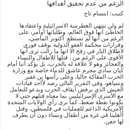
الرغم من عدم تحقيق أهدافها
كتبت: ابتسام تاج
لم ولن تنتهي الغطرسة الاسرائيلية واعتقادها
الخاطئ أنها فوق العالم، وطلباتها أوامر، على
الرغم من أنها لم تستطع أكتوبر الماضي،
وقرارات محكمة العفو الدولية بوقف فوري
لاطلاق النار في رفح الا انها ما زالت ترى أنها
الأقوى على الرغم من ، قتلها للأطفال والنساء
والعجائز وهو لا علاقة له بالحرب، بل يؤكد أننا أمام
كيان سادي مجرم عاشق للدماء خاصة مع وزارة
الحرب المقاكة حاليا، وعلى رأسها بن غفير
ونتنياهو، وفي
التقرير
التالي رصد لأاجد قيادات
الجيش الذي يرفض ايقاف الحرب ويدعو للتعامل
مع الأسرى الإسرائيليين بما معناه قتلهم حتى لا
يكونوا نقطة ضغط، كما نرى رأي الولايات المتحدة
الأمريكية الداعم للعمليات في فلسطين، وقتل
أأهلينا في غزة من أطفال ونساء دون أن يطرف
لها جفن.