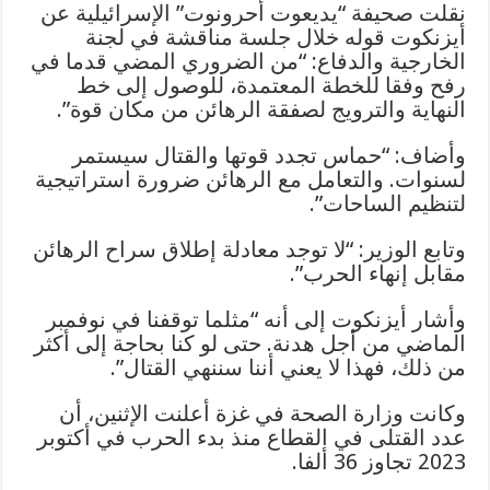
نقلت صحيفة “يديعوت أحرونوت” الإسرائيلية عن
أيزنكوت قوله خلال جلسة مناقشة في لجنة
الخارجية والدفاع: “من الضروري المضي قدما في
رفح وفقا للخطة المعتمدة، للوصول إلى خط
النهاية والترويج لصفقة الرهائن من مكان قوة”.
وأضاف: “حماس تجدد قوتها والقتال سيستمر
لسنوات. والتعامل مع الرهائن ضرورة استراتيجية
لتنظيم الساحات”.
وتابع الوزير: “لا توجد معادلة إطلاق سراح الرهائن
مقابل إنهاء الحرب”.
وأشار أيزنكوت إلى أنه “مثلما توقفنا في نوفمبر
الماضي من أجل هدنة. حتى لو كنا بحاجة إلى أكثر
من ذلك، فهذا لا يعني أننا سننهي القتال”.
وكانت وزارة الصحة في غزة أعلنت الإثنين، أن
عدد القتلى في القطاع منذ بدء الحرب في أكتوبر
2023 تجاوز 36 ألفا.