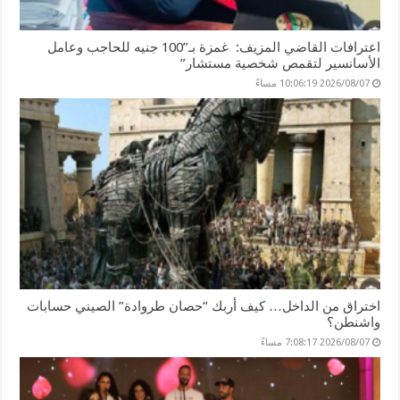
اعترافات القاضي المزيف: غمزة بـ”100 جنيه للحاجب وعامل
الأسانسير لتقمص شخصية مستشار”
2026/08/07 10:06:19 مساءً
اختراق من الداخل… كيف أربك “حصان طروادة” الصيني حسابات
واشنطن؟
2026/08/07 7:08:17 مساءً