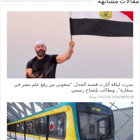
مقالات مشابهة
er
n
p
o
k
مدرب لياقة أثارت قصته الجدل: “منعوني من رفع علم مصر في
سقارة”.. ويطالب بإيضاح رسمي
2026/08/09 10:22:03 صباحًا