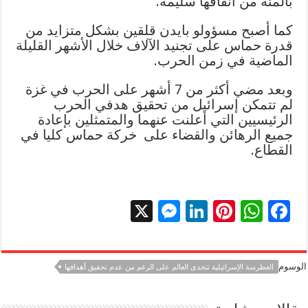
بالمئة من أنفاقها سليمة.
كما أصبح مسؤولو بايدن قلقين بشكل متزايد من
قدرة حماس على تجنيد الآلاف خلال الأشهر القليلة
الماضية في زمن الحرب.
وبعد مضي أكثر من 7 أشهر على الحرب في غزة
لم تتمكن إسرائيل من تحقيق هدفي الحرب
الرئيسيين التي أعلنت عنهما والمتمثلين بإعادة
جميع الرهائن والقضاء على خركة حماس كليا في
القطاع.
X
M
Li
Pi
W
F
es
n
nt
h
ac
se
k
er
at
e
الوسوم
الغطرسة الإسرائيلية تتحدى العالم على الرغم من عدم تحقيق أهدافها
n
e
es
sA
b
g
dI
t
p
o