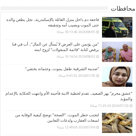
محافظات
فاجعة دم داخل منزل العائلة بالإسكندرية.. نجل يطعن والده
حتى الموت ويصيب أمه وشقيقه
2026/08/05 10:13:40 صباحًا
“من يؤتمن على العرض لا يُسأل عن المال”.. أب في قنا
يرفض كتابة “قائمة المنقولات” لزوج ابنته
2026/08/02 10:16:54 صباحًا
“صدمة الشرقية: طفل يموت.. وجثمانه يختفي”
2026/07/30 9:41:55 صباحًا
“عشق محرم” يهز الصعيد.. تقدم لخطبة الابنة فأحبته الأم وانتهت الحكاية بالإعدام
والمؤبد
2026/07/20 11:25:24 صباحًا
لتجنب خطر الموت.. “الصحة” توضح كيفية الوقاية من
لسعات العقارب ولدغات الثعابين
2026/07/06 12:49:06 مساءً