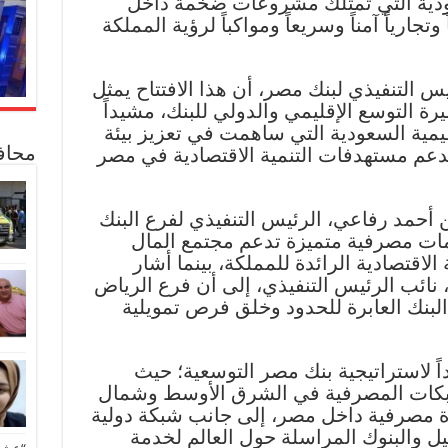
ودية التي تمتلك مشروعات ضخمة داخل
تجارياً آمناً وسريعاً ومواكباً لرؤية المملكة
س التنفيذي لبنك مصر، أن هذا الافتتاح يمثل
ة التوسع الإقليمي والدولي للبنك، مشيداً
ظيمية السعودية التي ساهمت في تعزيز بيئة
لدعم مستهدفات التنمية الاقتصادية في مصر
محاف
 أحمد رفاعي، الرئيس التنفيذي لفرع البنك
مات مصرفية متميزة تدعم مجتمع المال
لاقتصادية الرائدة للمملكة، بينما أشار
 نائب الرئيس التنفيذي، إلى أن فرع الرياض
البنك العابرة للحدود وخلق فرص تمويلية
اً لاستراتيجية بنك مصر التوسعية؛ حيث
لشبكات المصرفية في الشرق الأوسط وشمال
حو 900 فرع ووحدة مصرفية داخل مصر، إلى جانب شبكة دولية
ل والبنوك المراسلة حول العالم لخدمة