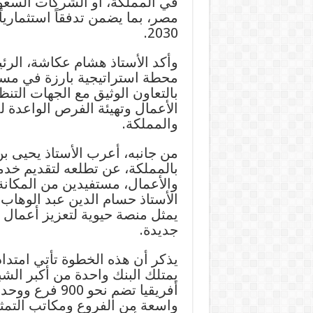
في المملكة، أو الشركات السع
مصر، بما يضمن تدفقاً استثمارياً و
2030.
وأكد الأستاذ هشام عكاشة، الرئي
محطة استراتيجية بارزة في مسير
بالتعاون الوثيق مع الجهات التن
الأعمال وتهيئة الفرص الواعدة 
والمملكة.
من جانبه، أعرب الأستاذ يحيى بن
بالمملكة، عن تطلعه لتقديم خد
والأعمال، مستفيدين من المكانة ا
الأستاذ حسام الدين عبد الوهاب،
يمثل منصة حيوية لتعزيز أعمال 
جديدة.
يذكر أن هذه الخطوة تأتي امتداد
يمتلك البنك واحدة من أكبر ا
أفريقيا تضم ن
واسعة من الفروع ومكاتب التمثي