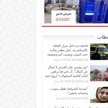
ظات
فاجعة دم داخل منزل العائلة
بالإسكندرية.. نجل يطعن والده
حتى الموت ويصيب أمه وشقيقه
2026/08/05 10:13:40 صباحًا
“من يؤتمن على العرض لا يُسأل
عن المال”.. أب في قنا يرفض
كتابة “قائمة المنقولات” لزوج ابنته
2026/08/02 10:16:54 صباحًا
“صدمة الشرقية: طفل يموت..
وجثمانه يختفي”
2026/07/30 9:41:55 صباحًا