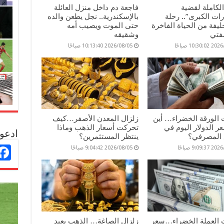
لكاملة لقضية
فاجعة دم داخل منزل العائلة
ات الكبرى”.. رحلة
بالإسكندرية.. نجل يطعن والده
يفة من الحياة الفاخرة
حتى الموت ويصيب أمه
مفتي
وشقيقه
10:30 صباحًا
2026/08/05 10:13:40 صباحًا
 الورقة الخضراء… أين
زلزال المعدن الأصفر…كيف
ر الدولار اليوم في
تحركت أسعار الذهب وماذا
ادعو 
 المصرفي؟
ينتظر المستثمرين؟
9:09 صباحًا
2026/08/05 9:04:42 صباحًا
 العملة الخضراء…سعر
زلزال الصاغة… الذهب يعيد