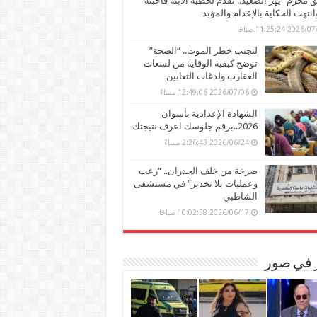
محرم” يهز الصعيد.. تقدم لخطبة الابنة فأحبته
وانتهت الحكاية بالإعدام والمؤبد
202 11:25:24 صباحًا
لتجنب خطر الموت.. “الصحة”
توضح كيفية الوقاية من لسعات
العقارب ولدغات الثعابين
2026/07/06 12:49:06 مساءً
الشهادة الإعدادية بأسوان
2026..برقم جلوسك اعرف نتيجتك
2026/06/24 2:26:43 مساءً
صرخة من خلف الجدران.. “رعب
وعمليات بلا تخدير” في مستشفى
الشاطبي
2026/06/17 10:02:58 صباحًا
ر في صور