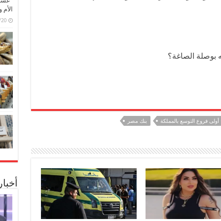
“عشق 
الأم 
6/07/20
ه بوصلة الصاغة؟
أولى فروع التوسع بالمملكة
بنك مصر
أخبا