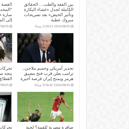
بين الفقه والطب… الحقائق
القصة ا
الكاملة لجدل «غشاء البكارة
“المخدر
وتأثير الحيض» بعد تصريحات
سارة خل
مبروك عطية
إلى ال
2026/08/05 2:38:25 مساءً
2026/08/05 :02
تحذير أمريكي وحسم ملاحي..
تحركات
ترامب يعلن قرب فتح مضيق
يتجه سع
هرمز ويمنح إيران فرصة أخيرة
القطاع
2026/08/05 9:56:42 صباحًا
2026/08/05 :37
صافرة مصرية للقمة؟ لجنة
تحركات