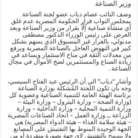
وزير الصناعة
وصف النائب عصام دياب عضو لجنة الصناعة
بمجلس النواب قرار الحكومة المصرية عدم غلق
أي منشأة صناعية إلّا بقرار من وزير الصناعة وبعد
العرض على رئيس الوزراء الدكتور مصطفى
مدبولي، بالقرار غير المسبوق الذي يسهم بشكل
كبير في النهوض العاجل بالصناعة المصرية ويرفع
من معدلات الثقة في مناخ الاستثمار ويساعد في
زيادة الصناع والمستثمرين لضخ الأموال في مجال
الصناعة .
وأشار “دياب” الي أن الرئيس عبد الفتاح السيسي،
وجه بأن تكون اللجنة المُشكلة بوزارة الصناعة
برئاسة الهيئة العامة للتنمية الصناعية وعضوية كل
(وزارة الصحة – وزارة البترول – وزارة البيئة –
وزارة التنمية المحلية – وزارة الداخلية – وزارة
الزراعة ــ وزارة العمل – اتحاد الصناعات المصرية
– هيئة سلامة الغذاء – هيئة الدواء المصرية) هي
الجهة الوحيدة المنوط بها التفتيش على المصانع
ولا
يسمح
بالتفتيش لاي جهة بصورة منفردة أو من