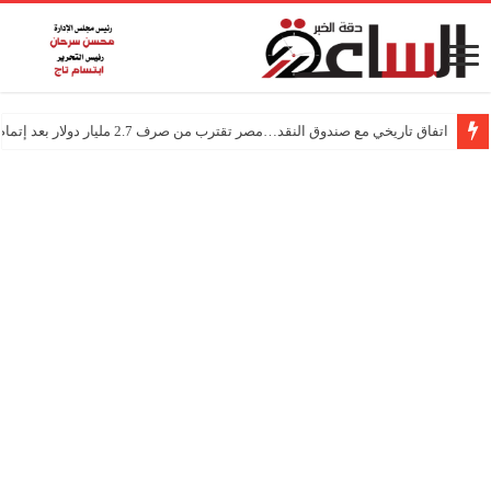
اتفاق تاريخي مع صندوق النقد…مصر تقترب من صرف 2.7 مليار دولار بعد إتمام المراجعتين