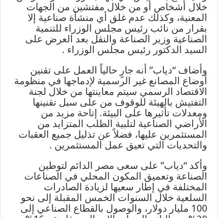
خلال أشخاص أو من خلال مفتشين من الجهات
المعنية، وكذلك عدم غلق أي منشأة صناعية إلا
بقرار من نائب رئيس مجلس الوزراء للتنمية
الصناعية وزير الصناعة والنقل بعد العرض على
السيد الدكتور رئيس مجلس الوزراء .
وأضاف “دياب” أنه جارٍ حالياً العمل على تقنين
أوضاع المصانع غير الرسمية لإدماجها في منظومة
الاقتصاد الرسمي سيتم معاينتها من خلال لجنة
التفتيش بالهيئة للوقوف من على سبل تقنينها
ومعدلات تأثيرها على البيئة. إتاحة مزيد من
الأراضي الصناعية لتلبية الطلب المتزايد من
المستثمرين عليها، فضلاً عن تذليل جميع العقبات
والتحديات التي تعيق عمل المستثمرين .
وأكد “دياب” على سعى مصر الدائم لتوطين
الصناعة وتعميق المكون المحلي في الصناعات
المختلفة في إطار سعيها لزيادة الصادرات
السلعية خلال السنوات الخمس المقبلة إلى نحو
100 مليار دولار، والوصول بالقطاع الصناعي إلى