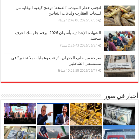
لتجنب خطر الموت.. “الصحة” توضح كيفية الوقاية من
لسعات العقارب ولدغات الثعابين
2026/07/06 12:49:06 مساءً
الشهادة الإعدادية بأسوان 2026..برقم جلوسك اعرف
نتيجتك
2026/06/24 2:26:43 مساءً
صرخة من خلف الجدران.. “رعب وعمليات بلا تخدير” في
مستشفى الشاطبي
2026/06/17 10:02:58 صباحًا
أخبار في صور