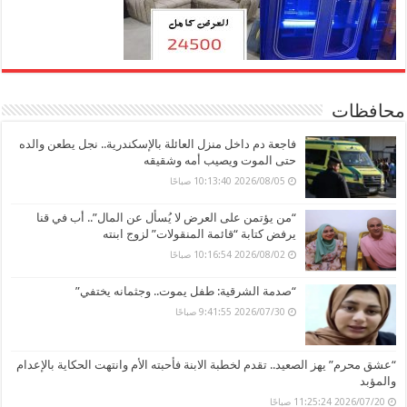
محافظات
فاجعة دم داخل منزل العائلة بالإسكندرية.. نجل يطعن والده
حتى الموت ويصيب أمه وشقيقه
2026/08/05 10:13:40 صباحًا
“من يؤتمن على العرض لا يُسأل عن المال”.. أب في قنا
يرفض كتابة “قائمة المنقولات” لزوج ابنته
2026/08/02 10:16:54 صباحًا
“صدمة الشرقية: طفل يموت.. وجثمانه يختفي”
2026/07/30 9:41:55 صباحًا
“عشق محرم” يهز الصعيد.. تقدم لخطبة الابنة فأحبته الأم وانتهت الحكاية بالإعدام
والمؤبد
2026/07/20 11:25:24 صباحًا