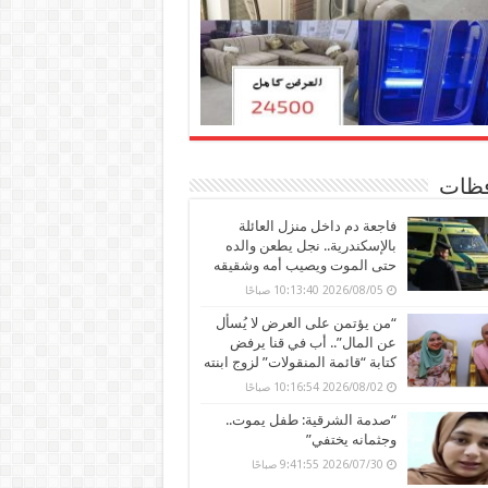
ظات
فاجعة دم داخل منزل العائلة
بالإسكندرية.. نجل يطعن والده
حتى الموت ويصيب أمه وشقيقه
2026/08/05 10:13:40 صباحًا
“من يؤتمن على العرض لا يُسأل
عن المال”.. أب في قنا يرفض
كتابة “قائمة المنقولات” لزوج ابنته
2026/08/02 10:16:54 صباحًا
“صدمة الشرقية: طفل يموت..
وجثمانه يختفي”
2026/07/30 9:41:55 صباحًا