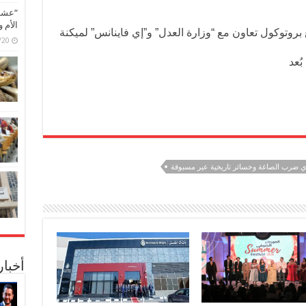
“عشق 
الأم 
بروتوكول تعاون مع “وزارة العدل” و”إي فاينانس” لميكنة
6/07/20
ُعد
لذي ضرب الصاغة وخسائر تاريخية عير مسبوقة
أخبا