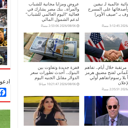
ائية عالمية لـ نيفين
عروض ومزايا مجانية للشباب
وأصدقائها على المسرح
والمرأة.. بنك مصر يشارك في
 بـ “صيف الأوبرا
فعالية “اليوم العالمي للشباب”
لدعم الشمول المالي
3:12: مساءً
2026/08/06 2:53:06 مساءً
مرتقبة خلال أيام.. تفاهم
قفزة جديدة وتفاوت بين
عُماني لفتح مضيق هرمز
البنوك.. أحدث تطورات سعر
ماً بلا رسوم!تفاهم أولي
الدولار مقابل الجنيه اليوم
ادعو 
إعلان
2026/08/06 10:21:47 صباحًا
2:35: مساءً