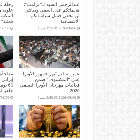
عبدالرحمن السيد لـ” ترامب”:
رحلة غن
هجماتكم على اسمي وديانتي
علوبة 
لن تخفي فشل سياساتكم
المكشوف
الاقتصادية
2026”
2026/08/06 3:55:01 مساءً
2026/08/06 45
عمرو سليم يُبهر جمهور الأوبرا
مفاجأة 
على “المكشوف” ضمن
إيراني 
فعاليات مهرجان الأوبرا الصيفي
60 يو
2026
جاهز لل
2026/08/06 2:45:06 مساءً
2026/08/06 51