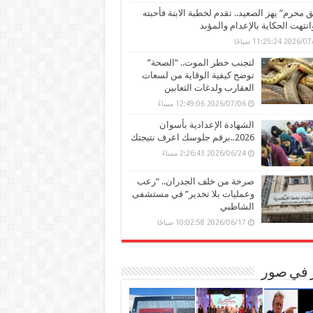
محرم” يهز الصعيد.. تقدم لخطبة الابنة فأحبته
وانتهت الحكاية بالإعدام والمؤبد
202 11:25:24 صباحًا
لتجنب خطر الموت.. “الصحة”
توضح كيفية الوقاية من لسعات
العقارب ولدغات الثعابين
2026/07/06 12:49:06 مساءً
الشهادة الإعدادية بأسوان
2026..برقم جلوسك اعرف نتيجتك
2026/06/24 2:26:43 مساءً
صرخة من خلف الجدران.. “رعب
وعمليات بلا تخدير” في مستشفى
الشاطبي
2026/06/17 10:02:58 صباحًا
ر في صور