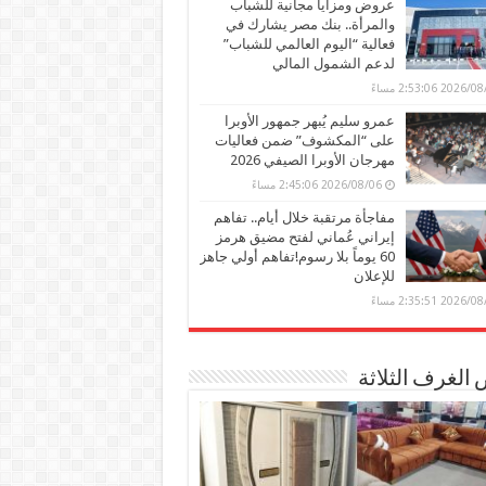
عروض ومزايا مجانية للشباب
والمرأة.. بنك مصر يشارك في
فعالية “اليوم العالمي للشباب”
لدعم الشمول المالي
2026 2:53:06 مساءً
عمرو سليم يُبهر جمهور الأوبرا
على “المكشوف” ضمن فعاليات
مهرجان الأوبرا الصيفي 2026
2026/08/06 2:45:06 مساءً
مفاجأة مرتقبة خلال أيام.. تفاهم
إيراني عُماني لفتح مضيق هرمز
60 يوماً بلا رسوم!تفاهم أولي جاهز
للإعلان
2026 2:35:51 مساءً
الغرف الثلاثة