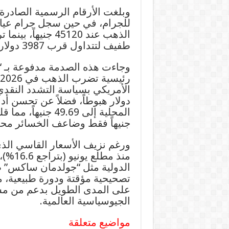
الذهب عند 45120 ج
طفيف لتتداول قرب 3987 دولاراً، وهو أدنى مستوى لها منذ أكثر من 7 أشهر.
وجاءت هذه الصدمة مدفوعة بـ “م
دولار هبوطاً، فضلاً عن تحسن أدا
جنيهاً فقط وضاعف الخسائر محليا
منذ م
الدولية مثل “جولدمان ساكس” ط
تصحيحية مؤقتة ودورة طبيعية، م
على المدى الطويل بدعم من مشت
الجيوسياسية العالمية.
مواضيع متعلقة