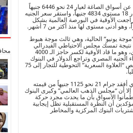
وبلغت الأرقام الرسمية الصادرة عن أسواق الصاغة لعيار 24 نحو 6446 جنيهاً
للجرام، في حين سجل جرام عيار 18 مستوى 4834 جنيهاً، واستقر سعر الجنيه
نيهاً، بينما تراجعت الأوقية في البورصة العالمية بشكل
وجة يونيو” الحالية، وهي ثالث موجة هبوط
رئيسية تضرب الذهب في 2026 نتيجة تمسك مجلس الاحتياطي الفيدرالي
الأمريكي بسياسة التشدد النقدي، وهو ما قاد الأوقية لكسر حاجز الـ 4000
محاف
ء الجنيه المصري وتراجع الدولار في البنوك
المحلية إلى 49.69 جنيهاً، مما قلص “العلاوة السعرية” التحوطية للتجار إلى 75
ً.
ورغم نزيف الأسعار القاسي الذي أفقد جرام 21 نحو 1125 جنيهاً من قيمته
طلع يونيو (بتراجع 16.6%)، إلا أن “مجلس الذهب العالمي” وكبرى البنوك
مأنوا الأسواق بأن ما يحدث مجرد حركة
ؤكدين أن النظرة المستقبلية تظل إيجابية
ريات البنوك المركزية والمخاطر