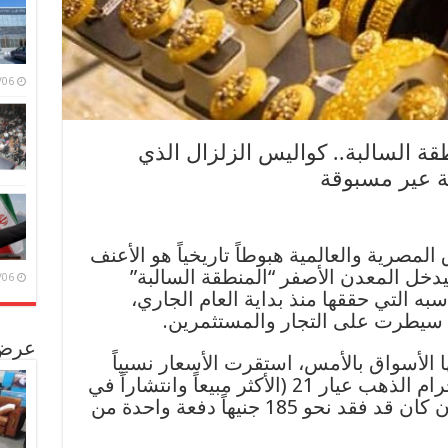
/08/06
ة السالبة.. كواليس الزلزال الذي
ة عير مسبوقة
صرية والعالمية هبوطاً تاريخياً هو الأعنف
وعه منذ مطلع عام 2026، ليدخل المعدن الأصفر “المنطقة السالبة”
/08/06
به التي حققها منذ بداية العام الجاري،
سيطرت على التجار والمستثمرين.
عرض 
 الأسواق بالأمس، استقرت الأسعار نسبياً
في تعاملات اليوم؛ حيث سجل جرام الذهب عيار 21 (الأكثر مبيعاً وانتشاراً في
مصر) مستوى 5640 جنيهاً، بعد أن كان قد فقد نحو 185 جنيهاً دفعة واحدة من