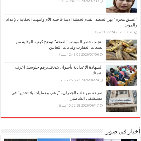
2026/07/30 9:41:55 صباحًا
“عشق محرم” يهز الصعيد.. تقدم لخطبة الابنة فأحبته الأم وانتهت الحكاية بالإعدام
والمؤبد
2026/07/20 11:25:24 صباحًا
لتجنب خطر الموت.. “الصحة” توضح كيفية الوقاية من
لسعات العقارب ولدغات الثعابين
2026/07/06 12:49:06 مساءً
الشهادة الإعدادية بأسوان 2026..برقم جلوسك اعرف
نتيجتك
2026/06/24 2:26:43 مساءً
صرخة من خلف الجدران.. “رعب وعمليات بلا تخدير” في
مستشفى الشاطبي
2026/06/17 10:02:58 صباحًا
أخبار في صور