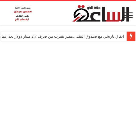
اتفاق تاريخي مع صندوق النقد…مصر تقترب من صرف 2.7 مليار دولار بعد إتمام المراجعتين