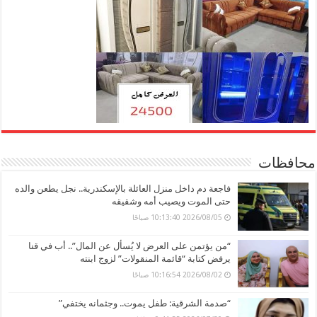
محافظات
فاجعة دم داخل منزل العائلة بالإسكندرية.. نجل يطعن والده
حتى الموت ويصيب أمه وشقيقه
2026/08/05 10:13:40 صباحًا
“من يؤتمن على العرض لا يُسأل عن المال”.. أب في قنا
يرفض كتابة “قائمة المنقولات” لزوج ابنته
2026/08/02 10:16:54 صباحًا
“صدمة الشرقية: طفل يموت.. وجثمانه يختفي”