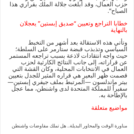
حزب العمال، وقد أبلغت جلالة الملك بقراري هذا
الصباح”.
خطايا التراجع وتعيين “صديق إبستين” يعجلان
بالنهاية
وتأتي هذه الاستقالة بعد أشهر من التخبط
السیاسي وتذبذب قبضة ستارمر على السلطة؛
حيث واجه انتقادات لاذعة بسبب تراجعه المستمر
عن قراراته، إلى جانب النتائج الكارثية لحزب
العمال في الانتخابات المحلية، وكان القشة التي
قصمت ظهر البعير هي قراره المثير للجدل بتعيين
بيتر ماندلسون —المرتبط بملف جيفري إبستين—
سفيراً للمملكة المتحدة لدى واشنطن، مما عجل
بالإطاحة به.
مواضيع متعلقة
مناورة الوقت والمحاور البديلة.. هل تملك مفاوضات واشنطن