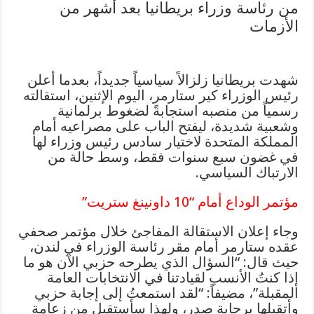
من رئاسة وزراء بريطانيا بعد أشهر من
الأزمات
شهدت بريطانيا زلزالاً سياسياً جديداً، بعدما أعلن
رئيس الوزراء كير ستارمر، اليوم الإثنين، استقالته
رسمياً من منصبه استجابةً لضغوط برلمانية
وشعبية شديدة، ليفتح الباب على مصراعيه أمام
المملكة المتحدة لاختيار سادس رئيس وزراء لها
في غضون سبع سنوات فقط، وسط حالة من
الارتباك السياسي.
مؤتمر الوداع أمام “10 داونينغ ستريت”
وجاء إعلان الاستقالة المفاجئ خلال مؤتمر صحفي
عقده ستارمر أمام مقر رئاسة الوزراء في لندن،
حيث قال: “السؤال الذي يطرحه حزبي الآن هو ما
إذا كنتُ الأنسب لقيادتنا في الانتخابات العامة
المقبلة”، مضيفاً: “لقد استمعتُ إلى إجابة حزبي
وأتقبلها برحابة صدر، ولهذا سأستقيل من زعامة