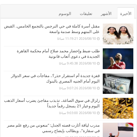
الأخيرة
الأشهر
تعليقات
الوسوم
مقتل أسرة كاملة في حي النرجس بالتجمع الخامس.. القبض
على المتهم وسط صدمة واسعة
2026/08/10 11:19:21 صباحًا
طلب ضبط وإحضار محمد صلاح أمام محكمة القاهرة
الجديدة في دعوى أتعاب قانونية
2026/08/10 9:45:38 صباحًا
قفزة جديدة أم استقرار حذر؟.. مفاجآت في سعر الدولار
اليوم أمام الجنيه المصري بالبنوك
2026/08/10 9:07:26 صباحًا
زلزال في سوق الصاغة.. تذبذب مفاجئ يضرب أسعار الذهب
اليوم وعيار 21 يسجل رقماً جديداً
2026/08/10 9:03:00 صباحًا
مدرب لياقة أثارت قصته الجدل: “منعوني من رفع علم مصر
في سقارة”.. ويطالب بإيضاح رسمي