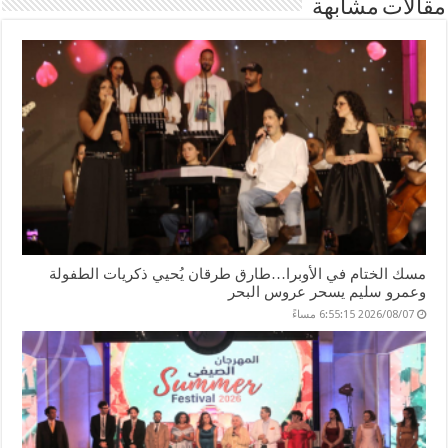
مقالات مشابهة
er
n
p
o
k
مسك الختام في الأوبرا…طارق طرقان يُحيي ذكريات الطفولة
وعمرو سليم يسحر عروس البحر
2026/08/07 6:55:15 مساءً