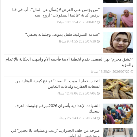
“من يؤتمن على العرض لا يُسأل عن المال”.. أب في قنا
يرفض كتابة “قائمة المنقولات” لزوج ابنته
2026/08/02 10:16:54 صباحًا
“صدمة الشرقية: طفل يموت.. وجثمانه يختفي”
2026/07/30 9:41:55 صباحًا
“عشق محرم” يهز الصعيد.. تقدم لخطبة الابنة فأحبته الأم وانتهت الحكاية بالإعدام
والمؤبد
2026/07/20 11:25:24 صباحًا
لتجنب خطر الموت.. “الصحة” توضح كيفية الوقاية من
لسعات العقارب ولدغات الثعابين
2026/07/06 12:49:06 مساءً
الشهادة الإعدادية بأسوان 2026..برقم جلوسك اعرف
نتيجتك
2026/06/24 2:26:43 مساءً
صرخة من خلف الجدران.. “رعب وعمليات بلا تخدير” في
مستشفى الشاطبي