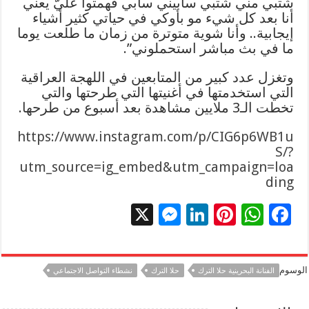
شتبي مني شتبي سابيني سابي فهمتوا عليّ يعني
أنا بعد كل شيء مو بأوكي في حياتي كثير أشياء
إيجابية.. وأنا شوية متوترة من زمان ما طلعت يوما
ما في بث مباشر استحملوني”.
وتغزل عدد كبير من المتابعين في اللهجة العراقية
التي استخدمتها في أغنيتها التي طرحتها والتي
تخطت الـ3 ملايين مشاهدة بعد أسبوع من طرحها.
https://www.instagram.com/p/CIG6p6WB1u
S/?
utm_source=ig_embed&utm_campaign=loa
ding
X
M
Li
Pi
W
F
es
n
nt
h
ac
se
k
er
at
e
الوسوم
الفنانة البحرينية حلا الترك
حلا الترك
نشطاء التواصل الاجتماعي
n
e
es
sA
b
g
dI
t
p
o