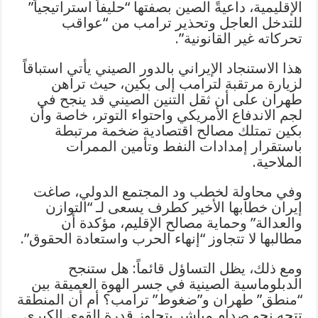
الإقليمية، داعيةً الصين بصفتها “حليفاً استراتيجياً”
للتدخل العاجل وتحذير ترامب من “عواقب
تحركاته غير القانونية”.
هذا الاستنجاد الإيراني بالدور الصيني يأتي استباقاً
لزيارة مرتقبة لترامب إلى بكين، حيث تراهن
طهران على أن ثقل التنين الصيني قد ينجح في
لجم الاندفاع الأمريكي واحتواء التوتر، خاصة وأن
بكين تمتلك مصالح اقتصادية ضخمة مرتبطة
باستقرار إمدادات النفط وتأمين الممرات
الملاحية.
وفي محاولة لخطب ود المجتمع الدولي، صاغت
إيران خطابها الأخير كطرف يسعى لـ “التوازن
والعدالة” وحماية مصالح الإقليم، مؤكدة أن
مطالبها لا تتجاوز “إنهاء الحرب واستعادة الحقوق”.
ومع ذلك، يظل التساؤل قائماً: هل ستنجح
الدبلوماسية الصينية في جسر الهوة العميقة بين
“منطق” طهران و”ضغوط” ترامب؟ أم أن المنطقة
تتجه نحو صدام مباشر يتجاوز قدرة القوى الكبرى