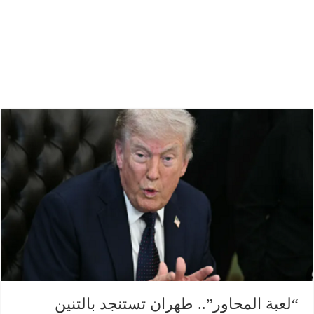
“لعبة المحاور”.. طهران تستنجد بالتنين