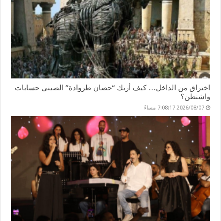
اختراق من الداخل… كيف أربك “حصان طروادة” الصيني حسابات
واشنطن؟
2026/08/07 7:08:17 مساءً