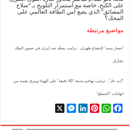
على الكبح، خاصة مع استمرار التلويح بـ “سلاح
المضائق” الذي يضع أمن الطاقة العالمي على
المحك؟
مواضيع مرتبطة
“حصار ممتد” لإخضاع طهران.. ترامب يصعّد ضد إيران في حضور الملك
تشارلز
“أنتِ عار”.. ترامب يهاجم مذيعة “60 دقيقة” على الهواء ويبرئ نفسه من
اتهامات “المسلح”
X
M
Li
Pi
W
F
es
n
nt
h
ac
se
k
er
at
e