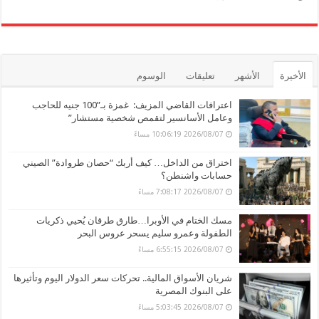
الأخيرة
الأشهر
تعليقات
الوسوم
اعترافات القاضي المزيف: غمزة بـ”100 جنيه للحاجب
وعامل الأسانسير لتقمص شخصية مستشار”
2026/08/07 10:06:19 مساءً
اختراق من الداخل… كيف أربك “حصان طروادة” الصيني
حسابات واشنطن؟
2026/08/07 7:08:17 مساءً
مسك الختام في الأوبرا…طارق طرقان يُحيي ذكريات
الطفولة وعمرو سليم يسحر عروس البحر
2026/08/07 6:55:15 مساءً
شريان الأسواق المالية.. تحركات سعر الدولار اليوم وتأثيرها
على البنوك المصرية
2026/08/07 5:03:45 مساءً