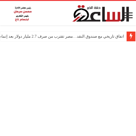
اتفاق تاريخي مع صندوق النقد…مصر تقترب من صرف 2.7 مليار دولار بعد إتمام المراجعتين