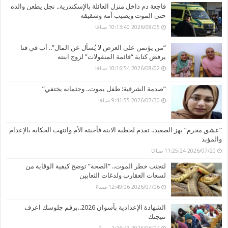
فاجعة دم داخل منزل العائلة بالإسكندرية.. نجل يطعن والده
حتى الموت ويصيب أمه وشقيقه
2026/08/05 10:13:40 صباحًا
“من يؤتمن على العرض لا يُسأل عن المال”.. أب في قنا
يرفض كتابة “قائمة المنقولات” لزوج ابنته
2026/08/02 10:16:54 صباحًا
“صدمة الشرقية: طفل يموت.. وجثمانه يختفي”
2026/07/30 9:41:55 صباحًا
“عشق محرم” يهز الصعيد.. تقدم لخطبة الابنة فأحبته الأم وانتهت الحكاية بالإعدام
والمؤبد
2026/07/20 11:25:24 صباحًا
لتجنب خطر الموت.. “الصحة” توضح كيفية الوقاية من
لسعات العقارب ولدغات الثعابين
2026/07/06 12:49:06 مساءً
الشهادة الإعدادية بأسوان 2026..برقم جلوسك اعرف
نتيجتك