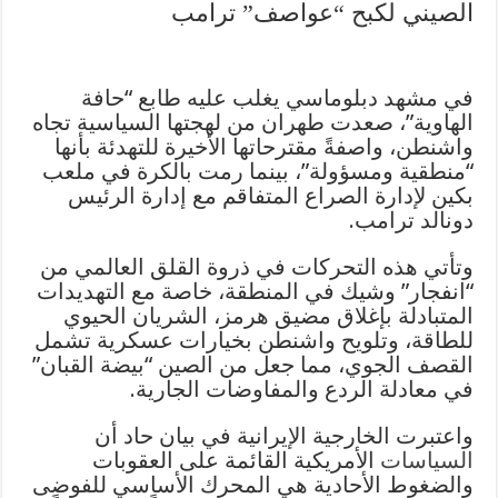
الصيني لكبح “عواصف” ترامب
في مشهد دبلوماسي يغلب عليه طابع “حافة
الهاوية”، صعدت طهران من لهجتها السياسية تجاه
واشنطن، واصفةً مقترحاتها الأخيرة للتهدئة بأنها
“منطقية ومسؤولة”، بينما رمت بالكرة في ملعب
بكين لإدارة الصراع المتفاقم مع إدارة الرئيس
دونالد ترامب.
وتأتي هذه التحركات في ذروة القلق العالمي من
“انفجار” وشيك في المنطقة، خاصة مع التهديدات
المتبادلة بإغلاق مضيق هرمز، الشريان الحيوي
للطاقة، وتلويح واشنطن بخيارات عسكرية تشمل
القصف الجوي، مما جعل من الصين “بيضة القبان”
في معادلة الردع والمفاوضات الجارية.
واعتبرت الخارجية الإيرانية في بيان حاد أن
السياسات
الأمريكية القائمة على العقوبات
والضغوط الأحادية هي المحرك الأساسي للفوضى