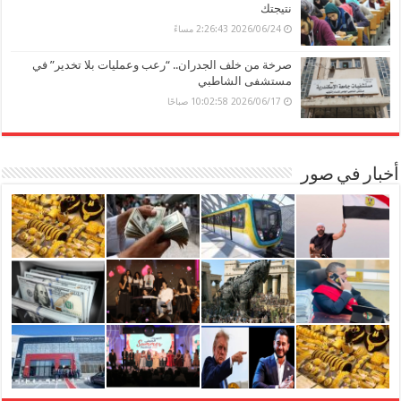
نتيجتك
2026/06/24 2:26:43 مساءً
صرخة من خلف الجدران.. “رعب وعمليات بلا تخدير” في
مستشفى الشاطبي
2026/06/17 10:02:58 صباحًا
أخبار في صور