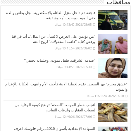
محافظات
فاجعة دم داخل منزل العائلة بالإسكندرية.. نجل يطعن والده
حتى الموت ويصيب أمه وشقيقه
2026/08/05 10:13:40 صباحًا
“من يؤتمن على العرض لا يُسأل عن المال”.. أب في قنا
يرفض كتابة “قائمة المنقولات” لزوج ابنته
2026/08/02 10:16:54 صباحًا
“صدمة الشرقية: طفل يموت.. وجثمانه يختفي”
2026/07/30 9:41:55 صباحًا
“عشق محرم” يهز الصعيد.. تقدم لخطبة الابنة فأحبته الأم وانتهت الحكاية بالإعدام
والمؤبد
2026/07/20 11:25:24 صباحًا
لتجنب خطر الموت.. “الصحة” توضح كيفية الوقاية من
لسعات العقارب ولدغات الثعابين
2026/07/06 12:49:06 مساءً
الشهادة الإعدادية بأسوان 2026..برقم جلوسك اعرف