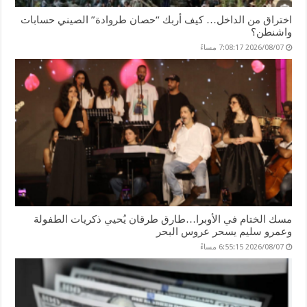
اختراق من الداخل… كيف أربك “حصان طروادة” الصيني حسابات
واشنطن؟
2026/08/07 7:08:17 مساءً
مسك الختام في الأوبرا…طارق طرقان يُحيي ذكريات الطفولة
وعمرو سليم يسحر عروس البحر
2026/08/07 6:55:15 مساءً