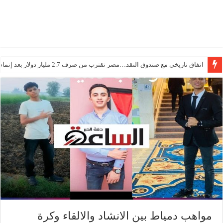
اتفاق تاريخي مع صندوق النقد…مصر تقترب من صرف 2.7 مليار دولار بعد إتمام المراجعتين
درجات الحرارة اليوم في مصر… أجواء باردة مع أمطار خفيفة
مواهب دمياط بين الانشاد والالقاء وكرة