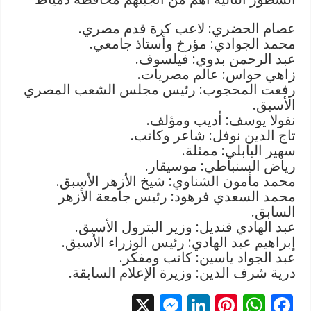
عصام الحضري: لاعب كرة قدم مصري.
محمد الجوادي: مؤرخ وأستاذ جامعي.
عبد الرحمن بدوي: فيلسوف.
زاهي حواس: عالم مصريات.
رفعت المحجوب: رئيس مجلس الشعب المصري
الأسبق.
نقولا يوسف: أديب ومؤلف.
تاج الدين نوفل: شاعر وكاتب.
سهير البابلي: ممثلة.
رياض السنباطي: موسيقار.
محمد مأمون الشناوي: شيخ الأزهر الأسبق.
محمد السعدي فرهود: رئيس جامعة الأزهر
السابق.
عبد الهادي قنديل: وزير البترول الأسبق.
إبراهيم عبد الهادي: رئيس الوزراء الأسبق.
عبد الجواد ياسين: كاتب ومفكر.
درية شرف الدين: وزيرة الإعلام السابقة.
X
M
Li
Pi
W
F