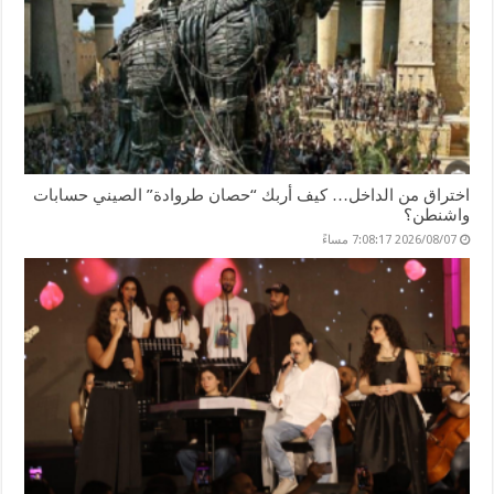
اختراق من الداخل… كيف أربك “حصان طروادة” الصيني حسابات
واشنطن؟
2026/08/07 7:08:17 مساءً