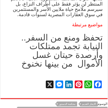
المنتظر لن يؤثر فقط على أطراف النزاع، بل
سيرسم ملامح حياة ملايين الأسر والمستثمرين
في سوق العقارات المصرية لسنوات قادمة.
مواضيع مرتبطة
تحفظ ومنع من السفر..
النيابة تجمد ممتلكات
وأرصدة حيتان غسل
الأموال من بينها نخنوخ
X
M
Li
Pi
W
F
es
n
nt
h
ac
se
k
er
at
e
الوسوم
الايجار القديم
محكمة الدستور
n
e
es
sA
b