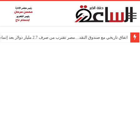
اتفاق تاريخي مع صندوق النقد…مصر تقترب من صرف 2.7 مليار دولار بعد إتمام المراجعتين