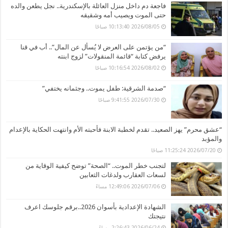
فاجعة دم داخل منزل العائلة بالإسكندرية.. نجل يطعن والده
حتى الموت ويصيب أمه وشقيقه
2026/08/05 10:13:40 صباحًا
“من يؤتمن على العرض لا يُسأل عن المال”.. أب في قنا
يرفض كتابة “قائمة المنقولات” لزوج ابنته
2026/08/02 10:16:54 صباحًا
“صدمة الشرقية: طفل يموت.. وجثمانه يختفي”
2026/07/30 9:41:55 صباحًا
“عشق محرم” يهز الصعيد.. تقدم لخطبة الابنة فأحبته الأم وانتهت الحكاية بالإعدام
والمؤبد
2026/07/20 11:25:24 صباحًا
لتجنب خطر الموت.. “الصحة” توضح كيفية الوقاية من
لسعات العقارب ولدغات الثعابين
2026/07/06 12:49:06 مساءً
الشهادة الإعدادية بأسوان 2026..برقم جلوسك اعرف
نتيجتك
2026/06/24 2:26:43 مساءً