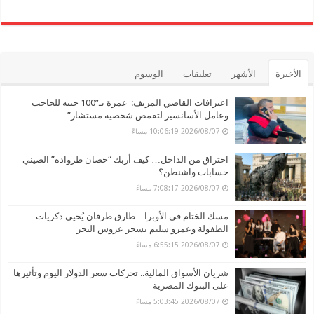
الأخيرة
الأشهر
تعليقات
الوسوم
اعترافات القاضي المزيف: غمزة بـ”100 جنيه للحاجب
وعامل الأسانسير لتقمص شخصية مستشار”
2026/08/07 10:06:19 مساءً
اختراق من الداخل… كيف أربك “حصان طروادة” الصيني
حسابات واشنطن؟
2026/08/07 7:08:17 مساءً
مسك الختام في الأوبرا…طارق طرقان يُحيي ذكريات
الطفولة وعمرو سليم يسحر عروس البحر
2026/08/07 6:55:15 مساءً
شريان الأسواق المالية.. تحركات سعر الدولار اليوم وتأثيرها
على البنوك المصرية
2026/08/07 5:03:45 مساءً