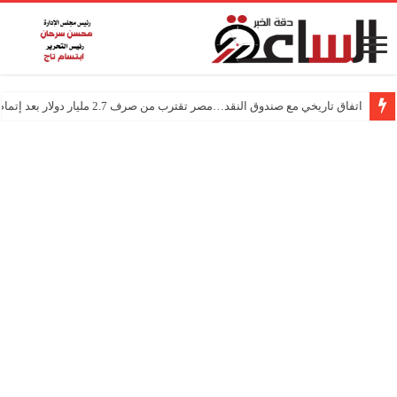
اتفاق تاريخي مع صندوق النقد…مصر تقترب من صرف 2.7 مليار دولار بعد إتمام المراجعتين