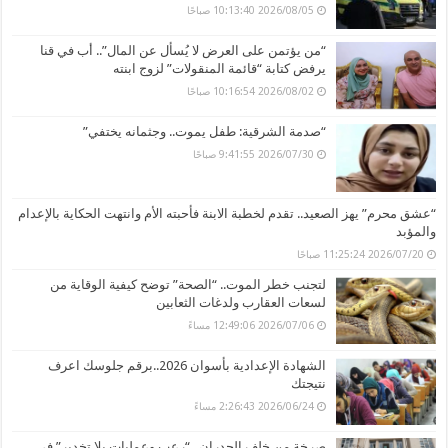
2026/08/05 10:13:40 صباحًا
“من يؤتمن على العرض لا يُسأل عن المال”.. أب في قنا
يرفض كتابة “قائمة المنقولات” لزوج ابنته
2026/08/02 10:16:54 صباحًا
“صدمة الشرقية: طفل يموت.. وجثمانه يختفي”
2026/07/30 9:41:55 صباحًا
“عشق محرم” يهز الصعيد.. تقدم لخطبة الابنة فأحبته الأم وانتهت الحكاية بالإعدام
والمؤبد
2026/07/20 11:25:24 صباحًا
لتجنب خطر الموت.. “الصحة” توضح كيفية الوقاية من
لسعات العقارب ولدغات الثعابين
2026/07/06 12:49:06 مساءً
الشهادة الإعدادية بأسوان 2026..برقم جلوسك اعرف
نتيجتك
2026/06/24 2:26:43 مساءً
صرخة من خلف الجدران.. “رعب وعمليات بلا تخدير” في