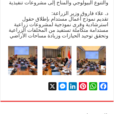
والتنوع البيولوجي والمناخ إلى مشروعات تنفيذية
د. علاء فاروق وزير الزراعة:
تقديم نموذج أعمال مستدام بإطلاق حقول
استرشادية وقرى نموذجية لمشروعات زراعية
مستدامة متكاملة تستفيد من المخلفات الزراعية
وتحقق توحيد الحيازات وزيادة مساحات الأراضي
X
M
Li
Pi
W
F
es
n
nt
h
ac
se
k
er
at
e
n
e
es
sA
b