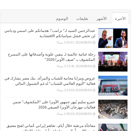
الأخيرة
الأشهر
تعليقات
الوسوم
عبدالرحمن السيد لـ” ترامب”: هجماتكم على اسمي وديانتي
لن تخفي فشل سياساتكم الاقتصادية
2026/08/06 3:55:01 مساءً
رحلة غنائية عالمية لـ نيفين علوبة وأصدقائها على المسرح
المكشوف بـ “صيف الأوبرا 2026”
2026/08/06 3:12:45 مساءً
عروض ومزايا مجانية للشباب والمرأة.. بنك مصر يشارك في
فعالية “اليوم العالمي للشباب” لدعم الشمول المالي
2026/08/06 2:53:06 مساءً
عمرو سليم يُبهر جمهور الأوبرا على “المكشوف” ضمن
فعاليات مهرجان الأوبرا الصيفي 2026
2026/08/06 2:45:06 مساءً
مفاجأة مرتقبة خلال أيام.. تفاهم إيراني عُماني لفتح مضيق
هرمز 60 يوماً بلا رسوم!تفاهم أولي جاهز للإعلان