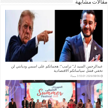
مقالات مشابهة
g
dI
t
p
o
er
n
p
o
k
عبدالرحمن السيد لـ” ترامب”: هجماتكم على اسمي وديانتي لن
تخفي فشل سياساتكم الاقتصادية
2026/08/06 3:55:01 مساءً