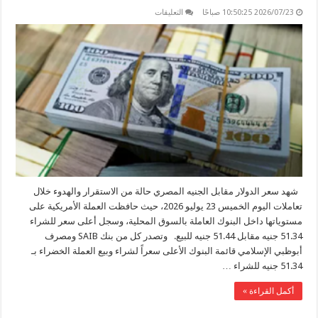
على
2026/07/23 10:50:25 صباحًا
التعليقات
استقرار
العملة
الخضراء
في
البنوك:
الدولار
يسجل
51.44
جنيه
في
أعلى
مستوياته
مغلقة
شهد سعر الدولار مقابل الجنيه المصري حالة من الاستقرار والهدوء خلال
تعاملات اليوم الخميس 23 يوليو 2026، حيث حافظت العملة الأمريكية على
مستوياتها داخل البنوك العاملة بالسوق المحلية، وسجل أعلى سعر للشراء
51.34 جنيه مقابل 51.44 جنيه للبيع. وتصدر كل من بنك SAIB ومصرف
أبوظبي الإسلامي قائمة البنوك الأعلى سعراً لشراء وبيع العملة الخضراء بـ
51.34 جنيه للشراء …
أكمل القراءة »