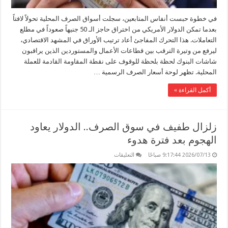
في خطوة حبست أنفاس المتابعين، سجلت أسواق الصرف المحلية تحولاً لافتاً
بعدما تمكن الدولار الأمريكي من اختراق حاجز الـ 50 جنيهاً صعوداً في مطلع
التعاملات. هذا التحرك المفاجئ أعاد ترتيب الأوراق في المشهد الاقتصادي،
ليرفع من وتيرة الترقب بين قطاعات الأعمال والمستوردين الذين يراقبون
شاشات البنوك لحظة بلحظة للوقوف على نقطة المقاومة القادمة للعملة
المحلية. تظهر لوحة أسعار الصرف الرسمية …
أكمل القراءة »
زلزال طفيف في سوق الصرف.. الدولار يعاود
الهجوم بعد فترة هدوء
على
2026/07/13 9:17:44 صباحًا
التعليقات
زلزال
طفيف
في
سوق
الصرف..
الدولار
يعاود
الهجوم
بعد
فترة
هدوء