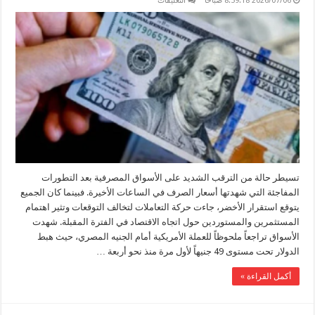
2026/07/06 8:59:18 صباحًا
التعليقات
مفاجأة
غير
متوقعة
في
البنوك..
الدولار
يكسر
حاجزاً
هاماً
لأول
مرة
منذ
أشهر
مغلقة
تسيطر حالة من الترقب الشديد على الأسواق المصرفية بعد التطورات
المفاجئة التي شهدتها أسعار الصرف في الساعات الأخيرة. فبينما كان الجميع
يتوقع استقرار الأخضر، جاءت حركة التعاملات لتخالف التوقعات وتثير اهتمام
المستثمرين والمستوردين حول اتجاه الاقتصاد في الفترة المقبلة. شهدت
الأسواق تراجعاً ملحوظاً للعملة الأمريكية أمام الجنيه المصري، حيث هبط
الدولار تحت مستوى 49 جنيهاً لأول مرة منذ نحو أربعة …
أكمل القراءة »