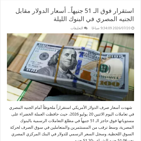
استقرار فوق الـ 51 جنيهاً.. أسعار الدولار مقابل
الجنيه المصري في البنوك الليلة
على
2026/07/20 9:34:09 صباحًا
التعليقات
استقرار
فوق
الـ
51
جنيهاً..
أسعار
الدولار
مقابل
الجنيه
المصري
في
البنوك
الليلة
مغلقة
شهدت أسعار صرف الدولار الأمريكي استقراراً ملحوظاً أمام الجنيه المصري
في تعاملات اليوم الاثنين 20 يوليو 2026، حيث حافظت العملة الخضراء على
مستوياتها فوق حاجز الـ 51 جنيهاً في مطلع التعاملات الرسمية بالبنوك
المصرية، وسط ترقب من المستثمرين والمتعاملين في سوق الصرف لحركة
السوق اللحظية. وسجل السعر الرسمي للدولار في البنك المركزي المصري
نحو 51.06 جنيه للشراء، و51.20 جنيه …