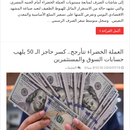
إلى شاشات الصرف لمتابعة مستويات العملة الخضراء أمام الجنيه المصري،
والتي تشهد حالة من الاستقرار المائل للهبوط الطفيف لتعيد صياغة المشهد
الاقتصادي اليومي وتفرض كلمتها على تسعير السلع الأساسية والمعدن
النفيس. وسجل متوسط سعر الصرف الرسمي …
أكمل القراءة »
العملة الخضراء تتأرجح.. كسر حاجز الـ 50 يلهب
حسابات السوق والمستثمرين
على
2026/07/14 8:53:50 صباحًا
التعليقات
العملة
الخضراء
تتأرجح..
كسر
حاجز
الـ
50
يلهب
حسابات
السوق
والمستثمرين
مغلقة