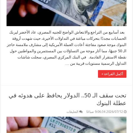
مغلقة
بعد أسابيع من التراجع والانتعاش الواضح للجنيه المصري، عاد الأخضر ليربك
الحسابات مجددًا بتحركات مباغتة في التداولات الأخيرة، حيث شهدت أروقة
البنوك موجة صعود مفاجئة أعادت العملة الأمريكية إلى مشارف ملامسة حاجز
الـ 50 جنيهًا، مما أثار موجة من التساؤلات بين المستثمرين والمواطنين حول
نقطة الاستقرار القادمة. في البنك المركزي المصري، سجلت شاشات
التداول الرسمية مستويات قريبة من …
أكمل القراءة »
تحت سقف الـ 50.. الدولار يحافظ على هدوئه في
عطلة البنوك
على
2026/07/12 9:06:34 صباحًا
التعليقات
تحت
سقف
الـ
50..
الدولار