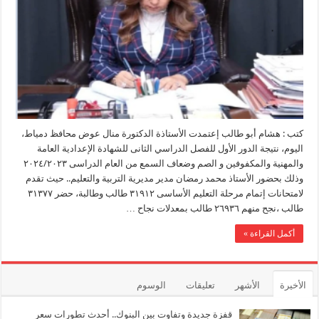
كتب : هشام أبو طالب إعتمدت الأستاذة الدكتورة منال عوض محافظ دمياط،
اليوم، نتيجة الدور الأول للفصل الدراسي الثانى للشهادة الإعدادية العامة
والمهنية والمكفوفين و الصم وضعاف السمع من العام الدراسى ٢٠٢٤/٢٠٢٣
وذلك بحضور الأستاذ محمد رمضان مدير مديرية التربية والتعليم.. حيث تقدم
لامتحانات إتمام مرحلة التعليم الأساسى ٣١٩١٢ طالب وطالبة، حضر ٣١٣٧٧
طالب ،نجح منهم ٢٦٩٣٦ طالب بمعدلات نجاح …
أكمل القراءة »
الأخيرة
الأشهر
تعليقات
الوسوم
قفزة جديدة وتفاوت بين البنوك.. أحدث تطورات سعر