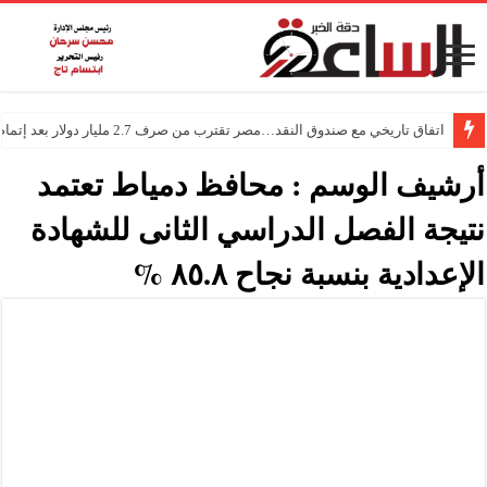
اتفاق تاريخي مع صندوق النقد…مصر تقترب من صرف 2.7 مليار دولار بعد إتمام المراجعتين
أرشيف الوسم :
محافظ دمياط تعتمد
نتيجة الفصل الدراسي الثانى للشهادة
الإعدادية بنسبة نجاح ٨٥.٨ %