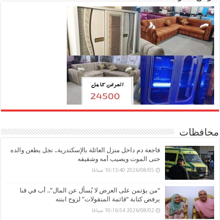
محافظات
فاجعة دم داخل منزل العائلة بالإسكندرية.. نجل يطعن والده
حتى الموت ويصيب أمه وشقيقه
2026/08/05 10:13:40 صباحًا
“من يؤتمن على العرض لا يُسأل عن المال”.. أب في قنا
يرفض كتابة “قائمة المنقولات” لزوج ابنته
2026/08/02 10:16:54 صباحًا