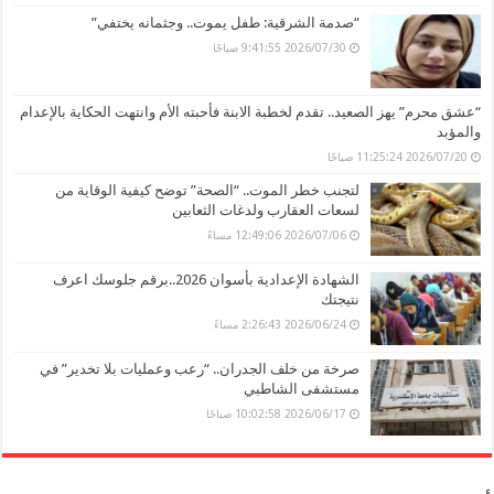
“صدمة الشرقية: طفل يموت.. وجثمانه يختفي”
2026/07/30 9:41:55 صباحًا
“عشق محرم” يهز الصعيد.. تقدم لخطبة الابنة فأحبته الأم وانتهت الحكاية بالإعدام
والمؤبد
2026/07/20 11:25:24 صباحًا
لتجنب خطر الموت.. “الصحة” توضح كيفية الوقاية من
لسعات العقارب ولدغات الثعابين
2026/07/06 12:49:06 مساءً
الشهادة الإعدادية بأسوان 2026..برقم جلوسك اعرف
نتيجتك
2026/06/24 2:26:43 مساءً
صرخة من خلف الجدران.. “رعب وعمليات بلا تخدير” في
مستشفى الشاطبي
2026/06/17 10:02:58 صباحًا