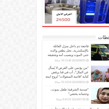
ظات
فاجعة دم داخل منزل العائلة
بالإسكندرية.. نجل يطعن والده
حتى الموت ويصيب أمه وشقيقه
2026/08/05 10:13:40 صباحًا
“من يؤتمن على العرض لا يُسأل
عن المال”.. أب في قنا يرفض
كتابة “قائمة المنقولات” لزوج ابنته
2026/08/02 10:16:54 صباحًا
“صدمة الشرقية: طفل يموت..
وجثمانه يختفي”
2026/07/30 9:41:55 صباحًا