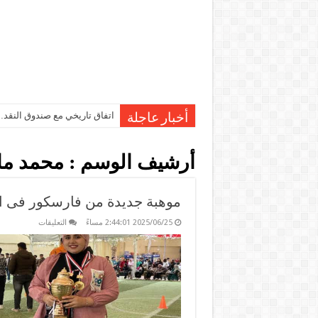
اتفاق تاريخي مع صندوق النقد…مصر تقترب من صرف 7
أخبار عاجلة
أرشيف الوسم :
محمد ما
موهبة جديدة من فارسكور فى ا
على
2025/06/25 2:44:01 مساءً
التعليقات
موهبة
جديدة
من
فارسكور
فى
الشعر
والرسم
مغلقة