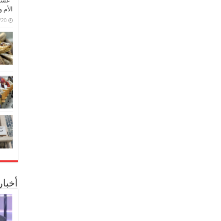
“عشق 
الأم 
6/07/20
أخبا