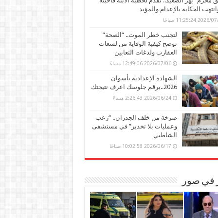
محرم” يهز الصعيد.. تقدم لخطبة الابنة فأحبته
وانتهت الحكاية بالإعدام والمؤبد
202 11:25:24 صباحًا
لتجنب خطر الموت.. “الصحة”
توضح كيفية الوقاية من لسعات
العقارب ولدغات الثعابين
2026/07/06 12:49:06 مساءً
الشهادة الإعدادية بأسوان
2026..برقم جلوسك اعرف نتيجتك
2026/06/24 2:26:43 مساءً
صرخة من خلف الجدران.. “رعب
وعمليات بلا تخدير” في مستشفى
الشاطبي
2026/06/17 10:02:58 صباحًا
ر في صور