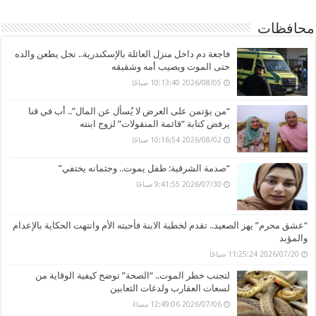
محافظات
فاجعة دم داخل منزل العائلة بالإسكندرية.. نجل يطعن والده
حتى الموت ويصيب أمه وشقيقه
2026/08/05 10:13:40 صباحًا
“من يؤتمن على العرض لا يُسأل عن المال”.. أب في قنا
يرفض كتابة “قائمة المنقولات” لزوج ابنته
2026/08/02 10:16:54 صباحًا
“صدمة الشرقية: طفل يموت.. وجثمانه يختفي”
2026/07/30 9:41:55 صباحًا
“عشق محرم” يهز الصعيد.. تقدم لخطبة الابنة فأحبته الأم وانتهت الحكاية بالإعدام
والمؤبد
2026/07/20 11:25:24 صباحًا
لتجنب خطر الموت.. “الصحة” توضح كيفية الوقاية من
لسعات العقارب ولدغات الثعابين
2026/07/06 12:49:06 مساءً