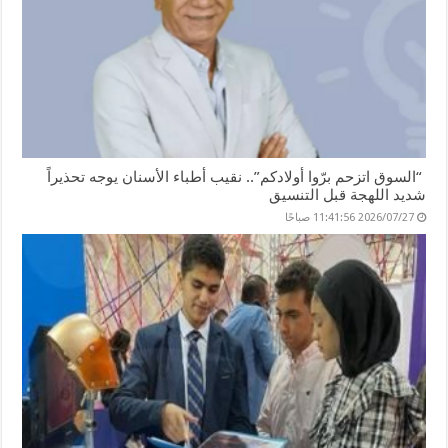
“السوق اتزحم برّوا أولادكم”.. نقيب أطباء الأسنان يوجه تحذيراً
شديد اللهجة قبل التنسيق
2026/07/27 11:41:56 صباحًا