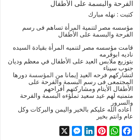
الفرحة والبسمة على الأطفال
كتبت : نهله مبارك
مؤسسه مصر لتنمية المرأة تساهم فى رسم
الفرحة والبسمة على الأطفال
قامت مؤسسه مصر لتنميه المرأة بقيادة السيده
ناديه ابوقرمه
‎بتوزيع ملابس العيد على الأطفال في معظم وديان
جنوب سيناء
المؤسسة
دورها
المجتمعى فى رسم البسمة والفرحة على
الأطفال الأيتام ومشاركتهم أفراحهم
‎متمنيه لهم عيد سعيد تملؤءه البسمة والفرحة
والسرور
‎ اعاده الله عليكم بالخير واليمن والبركات وكل
عام وانتم بخير
X
M
Li
Pi
W
F