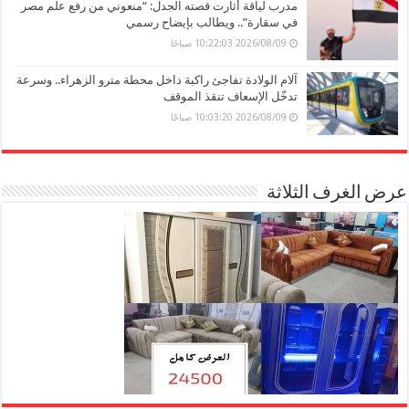
مدرب لياقة أثارت قصته الجدل: “منعوني من رفع علم مصر
في سقارة”.. ويطالب بإيضاح رسمي
2026/08/09 10:22:03 صباحًا
آلام الولادة تفاجئ راكبة داخل محطة مترو الزهراء.. وسرعة
تدخّل الإسعاف تنقذ الموقف
2026/08/09 10:03:20 صباحًا
عرض الغرف الثلاثة